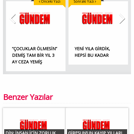
Önceki Yazı
Sonraki Yazı
“ÇOCUKLAR ÖLMESİN”
YENİ YILA GİRDİK,
DEMİŞ TAM BİR YIL 3
HEPSİ BU KADAR
AY CEZA YEMİŞ
Benzer Yazılar
DİN; İNSAN İÇİN ZORLUK
GİRESUN’UN KAYIP YILLARI