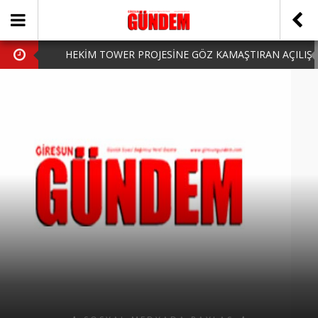
HEKİM TOWER PROJESİNE GÖZ KAMAŞTIRAN AÇILIŞ
AK PARTİ’DE YENİ YÜZLER
iPhone Arka Cam Değişimi ile Cihazınızı Koruyun
Hafta Sonu Şanlıurfa Çıkışlı Turlar Alternatifleri
HARUN CİCİ: VİDEOYU GÖRÜNCE GÖZLERİM DOLDU