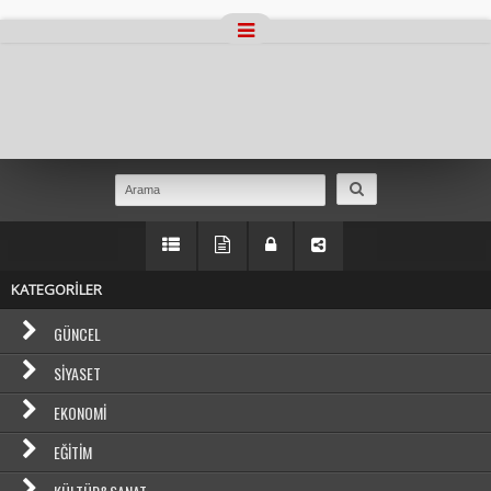
Masaüstü Görünümüne Geç
KATEGORİLER
GÜNCEL
SIYASET
EKONOMI
EĞITIM