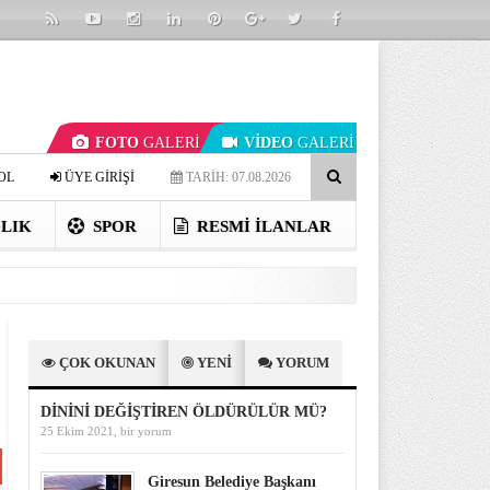
FOTO
GALERİ
VİDEO
GALERİ
OL
ÜYE GİRİŞİ
TARİH: 07.08.2026
LIK
SPOR
RESMI İLANLAR
ÇOK OKUNAN
YENİ
YORUM
DİNİNİ DEĞİŞTİREN ÖLDÜRÜLÜR MÜ?
25 Ekim 2021,
bir yorum
Giresun Belediye Başkanı