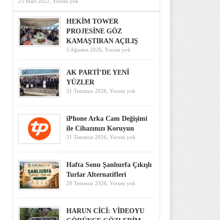
25 Mart 2022,
Yorum yok
HEKİM TOWER
PROJESİNE GÖZ
KAMAŞTIRAN AÇILIŞ
5 Ağustos 2026,
Yorum yok
AK PARTİ’DE YENİ
YÜZLER
31 Temmuz 2026,
Yorum yok
iPhone Arka Cam Değişimi
ile Cihazınızı Koruyun
31 Temmuz 2026,
Yorum yok
Hafta Sonu Şanlıurfa Çıkışlı
Turlar Alternatifleri
28 Temmuz 2026,
Yorum yok
HARUN CİCİ: VİDEOYU