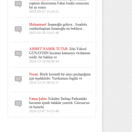
yaptırın diyorsunuz.Fakat Analiz sonucunu
bir ay sonra
2025-09-07 19:20:21
Muhammed:
İmamoğlu geliyor...Anadolu
cumhurbaşkanı İmamoğlu nu bekliyor...
2025-01-20 14:47:48
AHMET NAMIK TUTAR:
Zeki Yüksel
GÜNAYDIN hocamız kamuoyu vicdanının
esidir, bir hakkın ve
2024-12-26 00:06:34
Nuran:
Böyle kıymetli bir anıyı paylaştığınız
için teşekkürler. Yurdumuzu İngiliz ve
2024-12-21 08:52:57
Fatma Şahin:
Eskiden Tasbaşı Parkındaki
havuzun içinde balıklar yuzerdi. Giresun'un
en huzurlu
2024-12-07 14:53:48