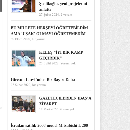
Şenlikoğlu, yeni projelerini
anlattı
27 Şubat 2024,
2 yorum
BU MİLLETE HERŞEYİ ÖĞRETEBİLDİM
AMA ‘UŞAK’ OLMAYI ÖĞRETEMEDİM
30 Ekim 2020,
bir yorum
KELEŞ “İYİ BİR KAMP
GEÇİRDİK”
25 Eylül 2022,
Yorum yok
Giresun Lisesi’nden Bir Başarı Daha
27 Şubat 2020,
bir yorum
GAZETECİLERDEN İBAŞ’A
ZİYARET…
10 Mart 2022,
Yorum yok
İcradan satılık 2008 model Mitsubishi L 200