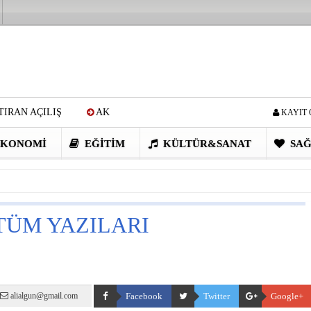
IRAN AÇILIŞ
AK
KAYIT 
Cİ: VİDEOYU GÖRÜNCE
KONOMI
EĞITIM
KÜLTÜR&SANAT
SAĞ
EN DEVRİM GİBİ PROJELER
I OBASI YAYLA ŞENLİĞİ
TÜM YAZILARI
alialgun@gmail.com
Facebook
Twitter
Google+