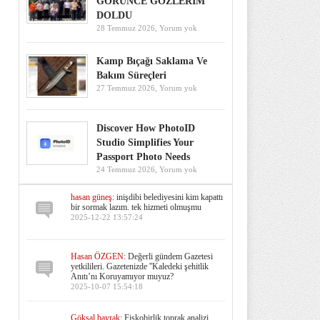
GÖRÜNCE GÖZLERİM
DOLDU
28 Temmuz 2026,
Yorum yok
Kamp Bıçağı Saklama Ve
Bakım Süreçleri
27 Temmuz 2026,
Yorum yok
Discover How PhotoID
Studio Simplifies Your
Passport Photo Needs
24 Temmuz 2026,
Yorum yok
hasan güneş:
inişdibi belediyesini kim kapattı
bir sormak lazım. tek hizmeti olmuşmu
2025-12-22 13:57:24
Hasan ÖZGEN:
Değerli gündem Gazetesi
yetkilileri. Gazetenizde ''Kaledeki şehitlik
Anıtı’nı Koruyamıyor muyuz?
2025-10-07 15:54:18
Göksal bayrak:
Fiskobirlik toprak analizi