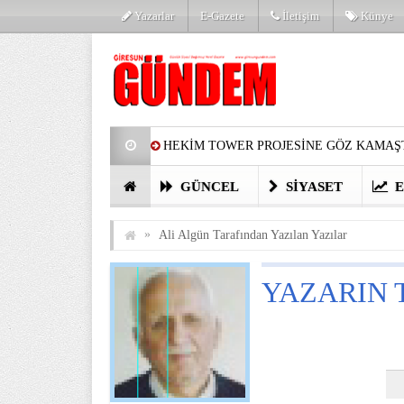
Yazarlar
E-Gazete
İletişim
Künye
HEKİM TOWER PROJESİNE GÖZ KAMAŞT
PARTİ’DE YENİ YÜZLER
HARUN Cİ
GÜNCEL
SIYASET
E
GÖZLERİM DOLDU
ÖNER HEKİM’D
»
Ali Algün Tarafından Yazılan Yazılar
BİRİNCİSİ YAPILAN TAMDERE YAPRAKL
YAZARIN 
KATILIMCILARI COŞTURDU