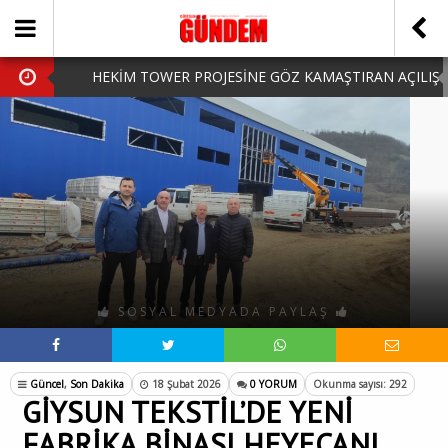
HEKİM TOWER PROJESİNE GÖZ KAMAŞTIRAN AÇILIŞ
AK PARTİ’DE YENİ YÜZLER
iPhone Arka Cam Değişimi ile Cihazınızı Koruyun
Hafta Sonu Şanlıurfa Çıkışlı Turlar Alternatifleri
HARUN CİCİ: VİDEOYU GÖRÜNCE GÖZLERİM DOLDU
SOSYAL MEDYADA PAYLAŞ
Güncel
,
Son Dakika
18 Şubat 2026
0 YORUM
Okunma sayısı: 292
GİYSUN TEKSTİL’DE YENİ
FABRİKA BİNASI HEYECANI