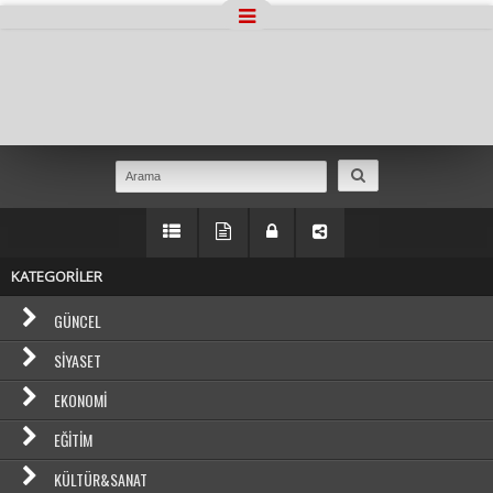
Masaüstü Görünümüne Geç
KATEGORİLER
GÜNCEL
SIYASET
EKONOMI
EĞITIM
KÜLTÜR&SANAT