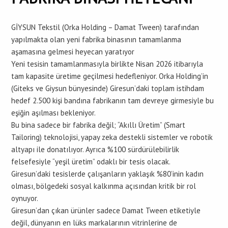
GİYSUN Tekstil (Orka Holding – Damat Tween) tarafından
yapılmakta olan yeni fabrika binasının tamamlanma
aşamasına gelmesi heyecan yaratıyor
Yeni tesisin tamamlanmasıyla birlikte Nisan 2026 itibarıyla
tam kapasite üretime geçilmesi hedefleniyor. Orka Holding’in
(Giteks ve Giysun bünyesinde) Giresun’daki toplam istihdam
hedef 2.500 kişi bandına fabrikanın tam devreye girmesiyle bu
eşiğin aşılması bekleniyor.
Bu bina sadece bir fabrika değil; “Akıllı Üretim” (Smart
Tailoring) teknolojisi, yapay zeka destekli sistemler ve robotik
altyapı ile donatılıyor. Ayrıca %100 sürdürülebilirlik
felsefesiyle “yeşil üretim” odaklı bir tesis olacak.
Giresun’daki tesislerde çalışanların yaklaşık %80’inin kadın
olması, bölgedeki sosyal kalkınma açısından kritik bir rol
oynuyor.
Giresun’dan çıkan ürünler sadece Damat Tween etiketiyle
değil, dünyanın en lüks markalarının vitrinlerine de