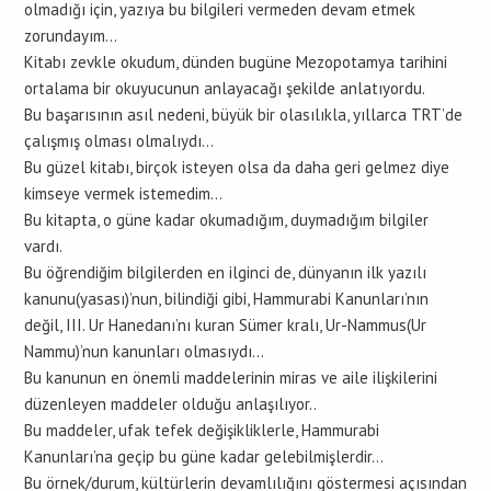
olmadığı için, yazıya bu bilgileri vermeden devam etmek
zorundayım…
Kitabı zevkle okudum, dünden bugüne Mezopotamya tarihini
ortalama bir okuyucunun anlayacağı şekilde anlatıyordu.
Bu başarısının asıl nedeni, büyük bir olasılıkla, yıllarca TRT’de
çalışmış olması olmalıydı…
Bu güzel kitabı, birçok isteyen olsa da daha geri gelmez diye
kimseye vermek istemedim…
Bu kitapta, o güne kadar okumadığım, duymadığım bilgiler
vardı.
Bu öğrendiğim bilgilerden en ilginci de, dünyanın ilk yazılı
kanunu(yasası)’nun, bilindiği gibi, Hammurabi Kanunları’nın
değil, III. Ur Hanedanı’nı kuran Sümer kralı, Ur-Nammus(Ur
Nammu)’nun kanunları olmasıydı…
Bu kanunun en önemli maddelerinin miras ve aile ilişkilerini
düzenleyen maddeler olduğu anlaşılıyor..
Bu maddeler, ufak tefek değişikliklerle, Hammurabi
Kanunları’na geçip bu güne kadar gelebilmişlerdir…
Bu örnek/durum, kültürlerin devamlılığını göstermesi açısından