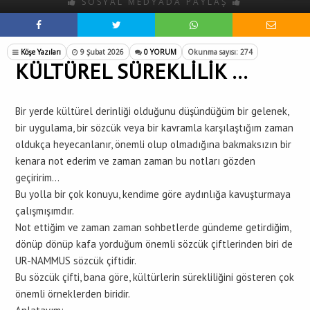
SOSYAL MEDYADA PAYLAŞ
Köşe Yazıları
9 Şubat 2026
0 YORUM
Okunma sayısı: 274
KÜLTÜREL SÜREKLİLİK …
Bir yerde kültürel derinliği olduğunu düşündüğüm bir gelenek,
bir uygulama, bir sözcük veya bir kavramla karşılaştığım zaman
oldukça heyecanlanır, önemli olup olmadığına bakmaksızın bir
kenara not ederim ve zaman zaman bu notları gözden
geçiririm…
Bu yolla bir çok konuyu, kendime göre aydınlığa kavuşturmaya
çalışmışımdır.
Not ettiğim ve zaman zaman sohbetlerde gündeme getirdiğim,
dönüp dönüp kafa yorduğum önemli sözcük çiftlerinden biri de
UR-NAMMUS sözcük çiftidir.
Bu sözcük çifti, bana göre, kültürlerin sürekliliğini gösteren çok
önemli örneklerden biridir.