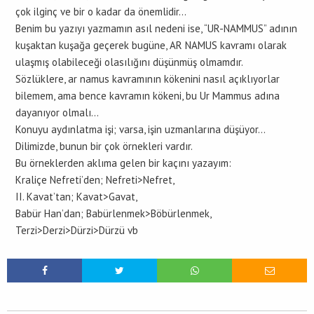
çok ilginç ve bir o kadar da önemlidir…
Benim bu yazıyı yazmamın asıl nedeni ise, “UR-NAMMUS” adının
kuşaktan kuşağa geçerek bugüne, AR NAMUS kavramı olarak
ulaşmış olabileceği olasılığını düşünmüş olmamdır.
Sözlüklere, ar namus kavramının kökenini nasıl açıklıyorlar
bilemem, ama bence kavramın kökeni, bu Ur Mammus adına
dayanıyor olmalı…
Konuyu aydınlatma işi; varsa, işin uzmanlarına düşüyor…
Dilimizde, bunun bir çok örnekleri vardır.
Bu örneklerden aklıma gelen bir kaçını yazayım:
Kraliçe Nefreti’den; Nefreti>Nefret,
II. Kavat’tan; Kavat>Gavat,
Babür Han’dan; Babürlenmek>Böbürlenmek,
Terzi>Derzi>Dürzi>Dürzü vb