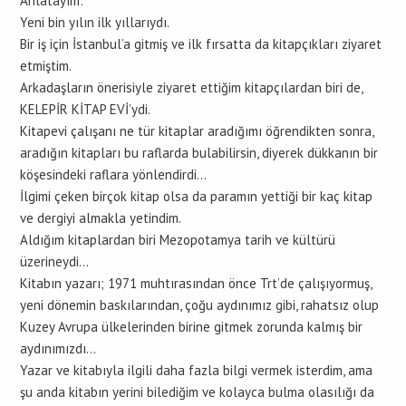
Anlatayım:
Yeni bin yılın ilk yıllarıydı.
Bir iş için İstanbul’a gitmiş ve ilk fırsatta da kitapçıkları ziyaret
etmiştim.
Arkadaşların önerisiyle ziyaret ettiğim kitapçılardan biri de,
KELEPİR KİTAP EVİ’ydi.
Kitapevi çalışanı ne tür kitaplar aradığımı öğrendikten sonra,
aradığın kitapları bu raflarda bulabilirsin, diyerek dükkanın bir
köşesindeki raflara yönlendirdi…
İlgimi çeken birçok kitap olsa da paramın yettiği bir kaç kitap
ve dergiyi almakla yetindim.
Aldığım kitaplardan biri Mezopotamya tarih ve kültürü
üzerineydi…
Kitabın yazarı; 1971 muhtırasından önce Trt’de çalışıyormuş,
yeni dönemin baskılarından, çoğu aydınımız gibi, rahatsız olup
Kuzey Avrupa ülkelerinden birine gitmek zorunda kalmış bir
aydınımızdı…
Yazar ve kitabıyla ilgili daha fazla bilgi vermek isterdim, ama
şu anda kitabın yerini bilediğim ve kolayca bulma olasılığı da