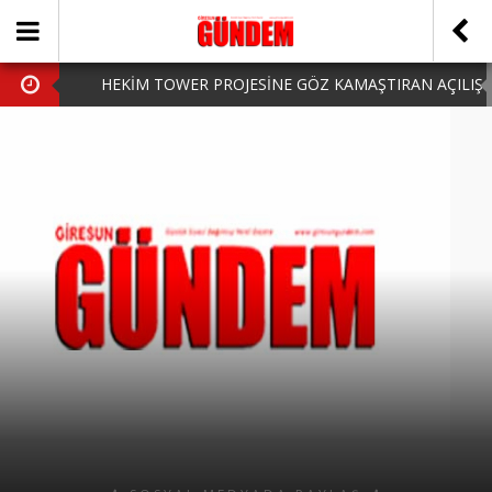
HEKİM TOWER PROJESİNE GÖZ KAMAŞTIRAN AÇILIŞ
AK PARTİ’DE YENİ YÜZLER
iPhone Arka Cam Değişimi ile Cihazınızı Koruyun
Hafta Sonu Şanlıurfa Çıkışlı Turlar Alternatifleri
HARUN CİCİ: VİDEOYU GÖRÜNCE GÖZLERİM DOLDU