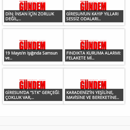
DİN; İNSAN İÇİN ZORLUK
GİRESUN’UN KAYIP YILLARI
DEĞİL,...
SESSİZ ODALARI...
19 Mayıs’ın Işığında Samsun
FINDIKTA KURUMA ALARMI:
ve...
FELAKETE Mİ...
GİRESUN’DA “STK” GERÇEĞİ:
KARADENİZ’İN YEŞİLİNE,
ÇOKLUK VAR,...
MAVİSİNE VE BEREKETİNE...