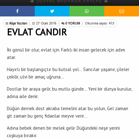
SOSYAL MEDYADA PAYLAŞ
Köşe Yazıları
27 Ocak 2016
0 YORUM
Okunma sayısı: 413
EVLAT CANDIR
İki gönül bir olur, evlat için. Farklı iki insan gelecek için adım
atar.
Hayırlı bir başlangıçtır bu kutsal yol… Sancılar yaşanır, çileler
çekilir, ulvi bir amaç uğruna…
Dostlar bir araya gelir, bu mutlu günde… Yeni bir dünya kurulur,
adına aile denir.
Düğün dernek dost akraba temelini atar bu yolun, Gel zaman
git zaman bu genç fidanlar meyve verir…
Adına bebek denen bir melek gelir. Düğündeki neşe yerini
coşkuya bırakır.