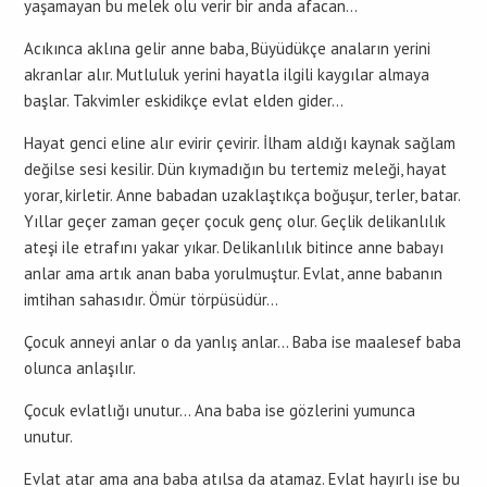
yaşamayan bu melek olu verir bir anda afacan…
Acıkınca aklına gelir anne baba, Büyüdükçe anaların yerini
akranlar alır. Mutluluk yerini hayatla ilgili kaygılar almaya
başlar. Takvimler eskidikçe evlat elden gider…
Hayat genci eline alır evirir çevirir. İlham aldığı kaynak sağlam
değilse sesi kesilir. Dün kıymadığın bu tertemiz meleği, hayat
yorar, kirletir. Anne babadan uzaklaştıkça boğuşur, terler, batar.
Yıllar geçer zaman geçer çocuk genç olur. Geçlik delikanlılık
ateşi ile etrafını yakar yıkar. Delikanlılık bitince anne babayı
anlar ama artık anan baba yorulmuştur. Evlat, anne babanın
imtihan sahasıdır. Ömür törpüsüdür…
Çocuk anneyi anlar o da yanlış anlar… Baba ise maalesef baba
olunca anlaşılır.
Çocuk evlatlığı unutur… Ana baba ise gözlerini yumunca
unutur.
Evlat atar ama ana baba atılsa da atamaz. Evlat hayırlı ise bu