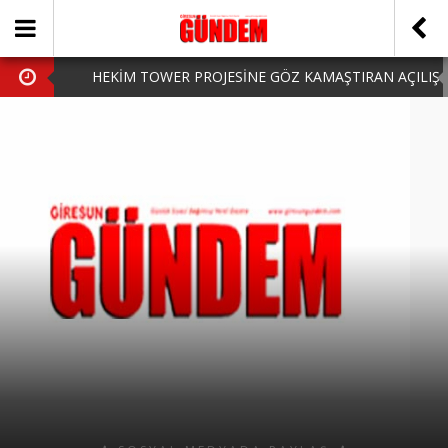
HEKİM TOWER PROJESİNE GÖZ KAMAŞTIRAN AÇILIŞ
AK PARTİ’DE YENİ YÜZLER
iPhone Arka Cam Değişimi ile Cihazınızı Koruyun
Hafta Sonu Şanlıurfa Çıkışlı Turlar Alternatifleri
HARUN CİCİ: VİDEOYU GÖRÜNCE GÖZLERİM DOLDU