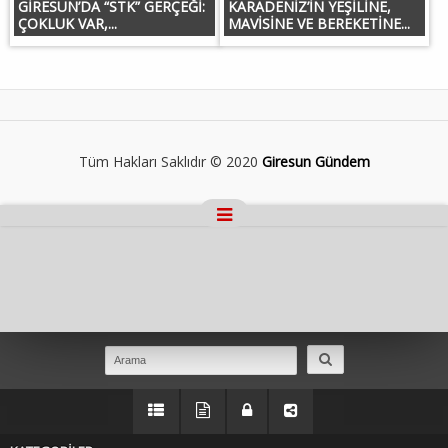
GİRESUN’DA “STK” GERÇEĞİ:
KARADENİZ’İN YEŞİLİNE,
ÇOKLUK VAR,...
MAVİSİNE VE BEREKETİNE...
Tüm Hakları Saklıdır © 2020
Giresun Gündem
Masaüstü Görünümüne Geç