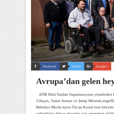
Facebook
Twitter
Google+
Avrupa’dan gelen hey
ATİB Hilal Yardım Organizasyonu yöneticileri 
Gökçen, Tamer Azmaz ve Şekip Meretuk,engelliler
Belediye Meclis üyesi Özcan Konal özel bireyleri
sağladıkları ihtiyaç duyulan araç gereçlerin akü