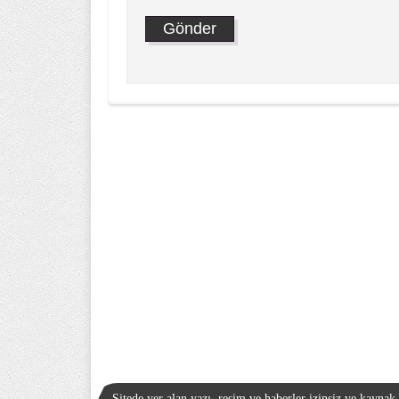
Sitede yer alan yazı, resim ve haberler izinsiz ve kayna