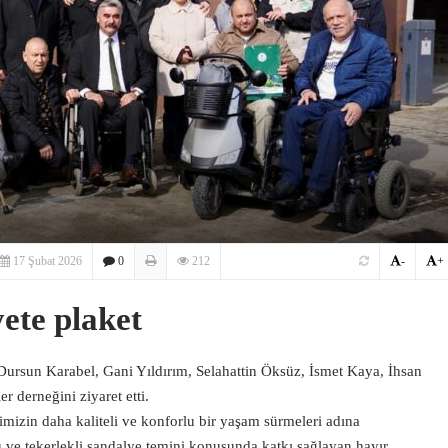
17 Şubat 2026
0
212
-
+
ete plaket
Dursun Karabel, Gani Yıldırım, Selahattin Öksüz, İsmet Kaya, İhsan
 derneğini ziyaret etti.
mizin daha kaliteli ve konforlu bir yaşam sürmeleri adına
lü ve tekerlekli sandalye temini konusunda katkı sağlayan hayır