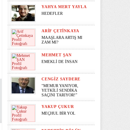
YAHYA MERT YAYLA
HEDEFLER
ARIF ÇETINKAYA
MAAŞLARA ARTIŞ MI
ZAM MI?
MEHMET ŞAN
EMEKLİ DE İNSAN
CENGIZ SAYDERE
“MEMUR YANIYOR,
YETKİLİ SENDİKA
SAÇINI TARIYOR!”
YAKUP ÇUKUR
MEÇHUL BİR YOL