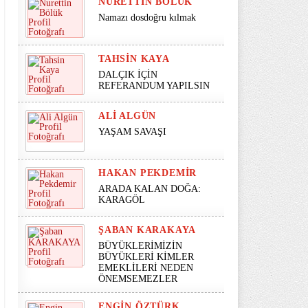
NURETTIN BÖLÜK
Namazı dosdoğru kılmak
TAHSIN KAYA
DALÇIK İÇİN
REFERANDUM YAPILSIN
ALI ALGÜN
YAŞAM SAVAŞI
HAKAN PEKDEMIR
ARADA KALAN DOĞA:
KARAGÖL
ŞABAN KARAKAYA
BÜYÜKLERİMİZİN
BÜYÜKLERİ KİMLER
EMEKLİLERİ NEDEN
ÖNEMSEMEZLER
ENGIN ÖZTÜRK