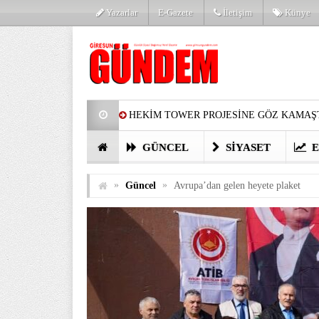
Yazarlar
E-Gazete
İletişim
Künye
HEKİM TOWER PROJESİNE GÖZ KAMAŞT
PARTİ’DE YENİ YÜZLER
HARUN Cİ
GÜNCEL
SIYASET
E
GÖZLERİM DOLDU
ÖNER HEKİM’D
»
»
Güncel
Avrupa’dan gelen heyete plaket
BİRİNCİSİ YAPILAN TAMDERE YAPRAKL
KATILIMCILARI COŞTURDU