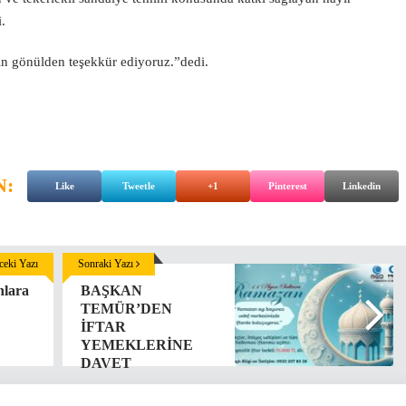
i.
in gönülden teşekkür ediyoruz.”dedi.
N:
Like
Tweetle
+1
Pinterest
Linkedin
eki Yazı
Sonraki Yazı
nlara
BAŞKAN
TEMÜR’DEN
İFTAR
YEMEKLERİNE
DAVET