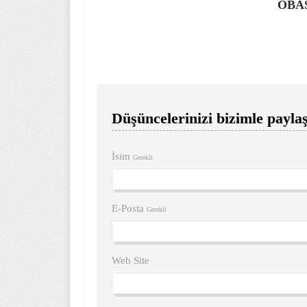
OBA
Düşüncelerinizi bizimle paylaş
İsim
Gerekli
E-Posta
Gerekli
Web Site