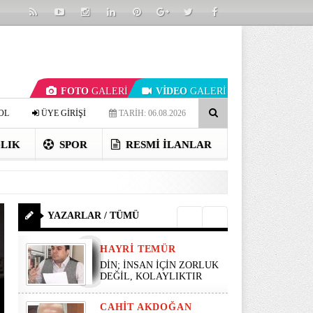
FOTO
GALERİ
VİDEO
GALERİ
OL
ÜYE GİRİŞİ
TARİH: 06.08.2026
LIK
SPOR
RESMI İLANLAR
YAZARLAR / TÜMÜ
HAYRI TEMÜR
DİN; İNSAN İÇİN ZORLUK
DEĞİL, KOLAYLIKTIR
CAHIT AKDOĞAN