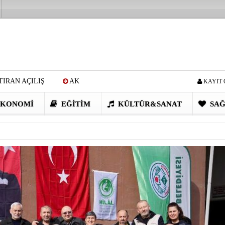
IRAN AÇILIŞ
AK
KAYIT 
Cİ: VİDEOYU GÖRÜNCE
KONOMI
EĞITIM
KÜLTÜR&SANAT
SAĞ
EN DEVRİM GİBİ PROJELER
I OBASI YAYLA ŞENLİĞİ