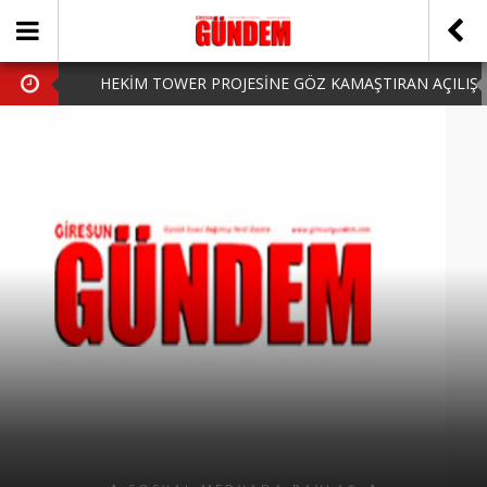
HEKİM TOWER PROJESİNE GÖZ KAMAŞTIRAN AÇILIŞ
AK PARTİ’DE YENİ YÜZLER
iPhone Arka Cam Değişimi ile Cihazınızı Koruyun
Hafta Sonu Şanlıurfa Çıkışlı Turlar Alternatifleri
HARUN CİCİ: VİDEOYU GÖRÜNCE GÖZLERİM DOLDU