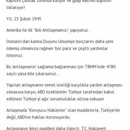
kapısını çalmak zorunda kalıyor ve gidip ABD’nin kapısını
tıklatıyor!
Yıl; 23 Şubat 1945
Amerika ile ilk “İkili Antlaşmamızı” yapıyoruz.
Osmanlı’dan kalma Duyunu Umumiye borçlarını daha yeni
ödemiş olmamıza rağmen ‘bor para’ ve çeşitli yardımlar
istiyoruz.
Bu ‘antlaşmanın’ sağlama bağlanması için TBMM’inde 4780
sayılı yasa bile çıkarıyoruz…
Yapılan anlaşmanın temel özelliği karşılıkla yardım anlaşması
olmasına karşın, ABD isteklerinin Türkiye tarafından kabul
edilmesi Türkiye’yi ağır sorumluluklar altına sokuyor.
Anlaşmada “Koruyucu Hükümler” olan maddelerle, Türkiye’nin
değil, ABD’nın hakları korunuyordu.
Anlaşmanın ikinci maddesi daha ilginçti; T.C. Hükümeti