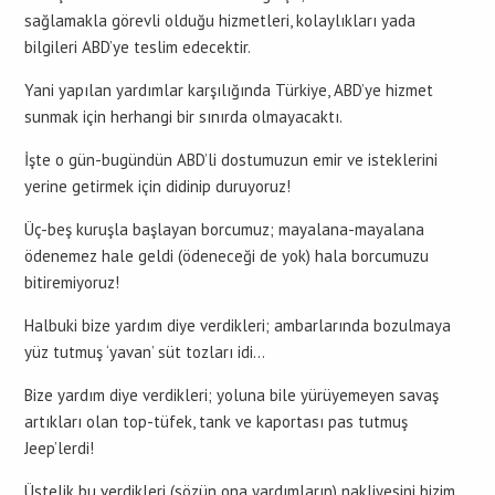
sağlamakla görevli olduğu hizmetleri, kolaylıkları yada
bilgileri ABD’ye teslim edecektir.
Yani yapılan yardımlar karşılığında Türkiye, ABD’ye hizmet
sunmak için herhangi bir sınırda olmayacaktı.
İşte o gün-bugündün ABD’li dostumuzun emir ve isteklerini
yerine getirmek için didinip duruyoruz!
Üç-beş kuruşla başlayan borcumuz; mayalana-mayalana
ödenemez hale geldi (ödeneceği de yok) hala borcumuzu
bitiremiyoruz!
Halbuki bize yardım diye verdikleri; ambarlarında bozulmaya
yüz tutmuş ‘yavan’ süt tozları idi…
Bize yardım diye verdikleri; yoluna bile yürüyemeyen savaş
artıkları olan top-tüfek, tank ve kaportası pas tutmuş
Jeep’lerdi!
Üstelik bu verdikleri (sözün ona yardımların) nakliyesini bizim