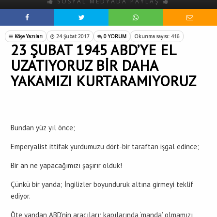
SOSYAL MEDYADA PAYLAŞ
Köşe Yazıları
24 Şubat 2017
0 YORUM
Okunma sayısı: 416
23 ŞUBAT 1945 ABD’YE EL
UZATIYORUZ BİR DAHA
YAKAMIZI KURTARAMIYORUZ
Bundan yüz yıl önce;
Emperyalist ittifak yurdumuzu dört-bir taraftan işgal edince;
Bir an ne yapacağımızı şaşırır olduk!
Çünkü bir yanda; İngilizler boyunduruk altına girmeyi teklif
ediyor.
Öte yandan ABD’nin aracıları; kapılarında ‘manda’ olmamızı