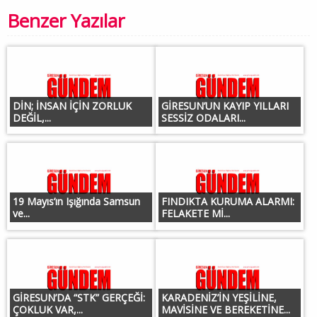
Benzer Yazılar
DİN; İNSAN İÇİN ZORLUK
GİRESUN’UN KAYIP YILLARI
DEĞİL,...
SESSİZ ODALARI...
19 Mayıs’ın Işığında Samsun
FINDIKTA KURUMA ALARMI:
ve...
FELAKETE Mİ...
GİRESUN’DA “STK” GERÇEĞİ:
KARADENİZ’İN YEŞİLİNE,
ÇOKLUK VAR,...
MAVİSİNE VE BEREKETİNE...