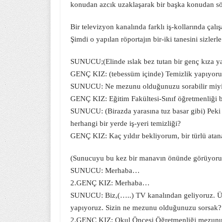
konudan azcık uzaklaşarak bir başka konudan 
Bir televizyon kanalında farklı iş-kollarında çal
Şimdi o yapılan röportajın bir-iki tanesini sizler
SUNUCU;(Elinde ıslak bez tutan bir genç kıza y
GENÇ KIZ: (tebessüm içinde) Temizlik yapıyor
SUNUCU: Ne mezunu olduğunuzu sorabilir miy
GENÇ KIZ: Eğitim Fakültesi-Sınıf öğretmenliği 
SUNUCU: (Birazda yarasına tuz basar gibi) Peki 
herhangi bir yerde iş-yeri temizliği?
GENÇ KIZ: Kaç yıldır bekliyorum, bir türlü atan
(Sunucuyu bu kez bir manavın önünde görüyoru
SUNUCU: Merhaba…
2.GENÇ KIZ: Merhaba…
SUNUCU: Biz,(…..) TV kanalından geliyoruz. Üni
yapıyoruz. Sizin ne mezunu olduğunuzu sorsak?
2.GENÇ KIZ: Okul Öncesi Öğretmenliği mezun