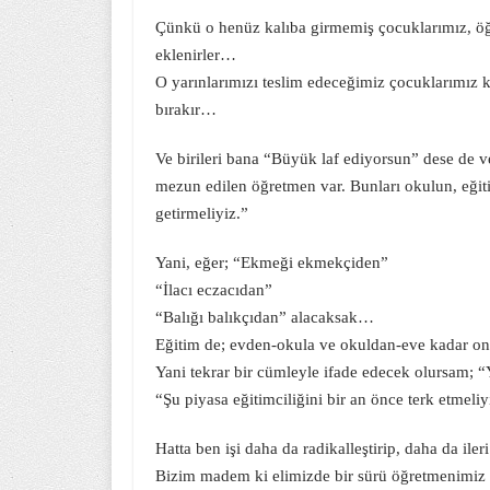
Çünkü o henüz kalıba girmemiş çocuklarımız, öğr
eklenirler…
O yarınlarımızı teslim edeceğimiz çocuklarımız ki;
bırakır…
Ve birileri bana “Büyük laf ediyorsun” dese de v
mezun edilen öğretmen var. Bunları okulun, eğitim
getirmeliyiz.”
Yani, eğer; “Ekmeği ekmekçiden”
“İlacı eczacıdan”
“Balığı balıkçıdan” alacaksak…
Eğitim de; evden-okula ve okuldan-eve kadar onu
Yani tekrar bir cümleyle ifade edecek olursam; “
“Şu piyasa eğitimciliğini bir an önce terk etmeliy
Hatta ben işi daha da radikalleştirip, daha da iler
Bizim madem ki elimizde bir sürü öğretmenimi