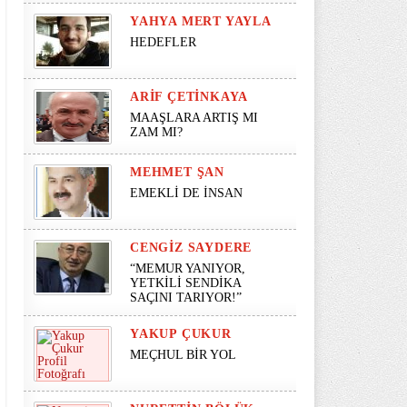
YAHYA MERT YAYLA
HEDEFLER
ARIF ÇETINKAYA
MAAŞLARA ARTIŞ MI
ZAM MI?
MEHMET ŞAN
EMEKLİ DE İNSAN
CENGIZ SAYDERE
“MEMUR YANIYOR,
YETKİLİ SENDİKA
SAÇINI TARIYOR!”
YAKUP ÇUKUR
MEÇHUL BİR YOL