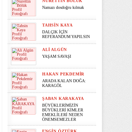
NURETTIN BÖLÜK
Namazı dosdoğru kılmak
TAHSIN KAYA
DALÇIK İÇİN
REFERANDUM YAPILSIN
ALI ALGÜN
YAŞAM SAVAŞI
HAKAN PEKDEMIR
ARADA KALAN DOĞA:
KARAGÖL
ŞABAN KARAKAYA
BÜYÜKLERİMİZİN
BÜYÜKLERİ KİMLER
EMEKLİLERİ NEDEN
ÖNEMSEMEZLER
ENGIN ÖZTÜRK