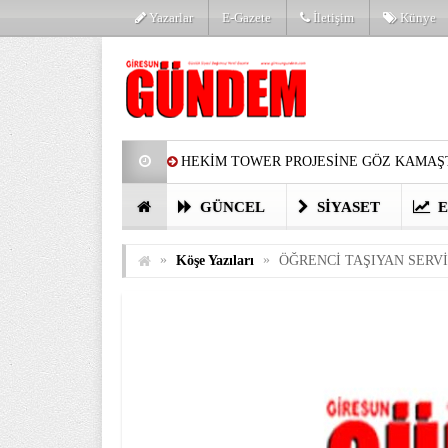
Yazarlar
E-Gazete
İletişim
Künye
HEKİM TOWER PROJESİNE GÖZ KAMAŞT
PARTİ’DE YENİ YÜZLER
HARUN Cİ
GÜNCEL
SIYASET
E
GÖZLERİM DOLDU
ÖNER HEKİM’D
»
»
Köşe Yazıları
ÖĞRENCİ TAŞIYAN SERV
BİRİNCİSİ YAPILAN TAMDERE YAPRAKL
KATILIMCILARI COŞTURDU