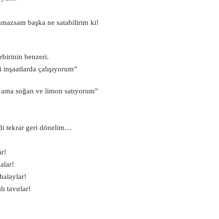
amazsam başka ne satabilirim ki!
rbirinin benzeri.
 inşaatlarda çalışıyorum”
m ama soğan ve limon satıyorum”
di tekrar geri dönelim…
r!
alar!
halaylar!
ı tavırlar!