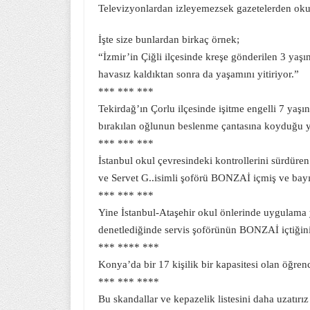
Televizyonlardan izleyemezsek gazetelerden o
İşte size bunlardan birkaç örnek;
“İzmir’in Çiğli ilçesinde kreşe gönderilen 3 yaş
havasız kaldıktan sonra da yaşamını yitiriyor.”
*** *** ***
Tekirdağ’ın Çorlu ilçesinde işitme engelli 7 yaş
bırakılan oğlunun beslenme çantasına koyduğu yi
*** *** ***
İstanbul okul çevresindeki kontrollerini sürdüren
ve Servet G..isimli şoförü BONZAİ içmiş ve bayıl
*** *** ***
Yine İstanbul-Ataşehir okul önlerinde uygulama 
denetlediğinde servis şoförünün BONZAİ içtiğini
*** **** ***
Konya’da bir 17 kişilik bir kapasitesi olan öğrenc
*** *** ****
Bu skandallar ve kepazelik listesini daha uzatırı