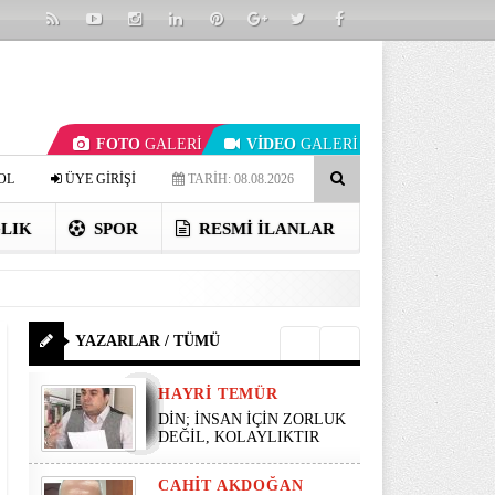
FOTO
GALERİ
VİDEO
GALERİ
OL
ÜYE GİRİŞİ
TARİH: 08.08.2026
LIK
SPOR
RESMI İLANLAR
YAZARLAR / TÜMÜ
HAYRI TEMÜR
DİN; İNSAN İÇİN ZORLUK
DEĞİL, KOLAYLIKTIR
CAHIT AKDOĞAN