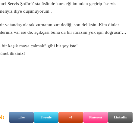
i Servis Şoförü’ statüsünde kurs eğitiminden geçirip “servis
meliyiz diye düşünüyorum..
ir vatandaş olarak zurnanın zırt dediği son deliksin..Kim dinler
leriniz var ise de, açıkçası buna da bir itirazım yok işin doğrusu!…
bir kaşık maya çalmak” gibi bir şey işte!
ünebilirsiniz!
N:
Like
Tweetle
+1
Pinterest
Linkedin