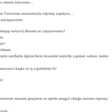
söz etmem istiyorum…
ışan Üniversite mezunlarıyla röportaj yapılıyor…
le paylaşıyorum;
aklaşıp soruyor) Burada ne yapıyorsunuz?
um.
im?
bölümü.
sizin sınıflarda öğrencilerin beyninde temizlik yapmak varken, neden
amayınca başka ne iş yapabilirim ki!
z)
versite mezunu gençlerin ne işlerle meşgul olduğu üzerine röportaj
uyum.