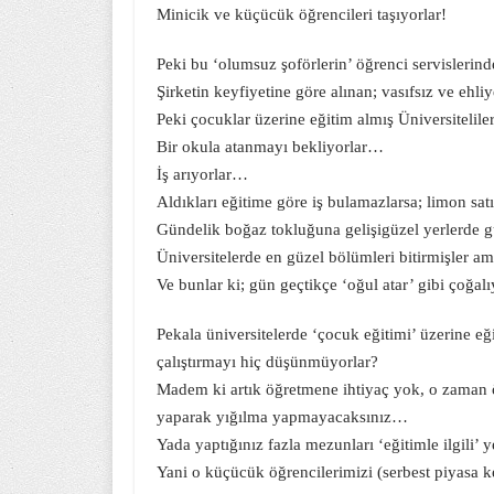
Minicik ve küçücük öğrencileri taşıyorlar!
Peki bu ‘olumsuz şoförlerin’ öğrenci servislerind
Şirketin keyfiyetine göre alınan; vasıfsız ve ehli
Peki çocuklar üzerine eğitim almış Üniversitelile
Bir okula atanmayı bekliyorlar…
İş arıyorlar…
Aldıkları eğitime göre iş bulamazlarsa; limon sa
Gündelik boğaz tokluğuna gelişigüzel yerlerde gü
Üniversitelerde en güzel bölümleri bitirmişler 
Ve bunlar ki; gün geçtikçe ‘oğul atar’ gibi çoğalı
Pekala üniversitelerde ‘çocuk eğitimi’ üzerine eğ
çalıştırmayı hiç düşünmüyorlar?
Madem ki artık öğretmene ihtiyaç yok, o zaman öğ
yaparak yığılma yapmayacaksınız…
Yada yaptığınız fazla mezunları ‘eğitimle ilgili’
Yani o küçücük öğrencilerimizi (serbest piyasa k