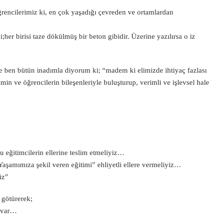
encilerimiz ki, en çok yaşadığı çevreden ve ortamlardan
her birisi taze dökülmüş bir beton gibidir. Üzerine yazılırsa o iz
e ben bütün inadımla diyorum ki; “madem ki elimizde ihtiyaç fazlası
in ve öğrencilerin bileşenleriyle buluşturup, verimli ve işlevsel hale
 eğitimcilerin ellerine teslim etmeliyiz…
Yaşamımıza şekil veren eğitimi” ehliyetli ellere vermeliyiz…
iz”
i götürerek;
z var…