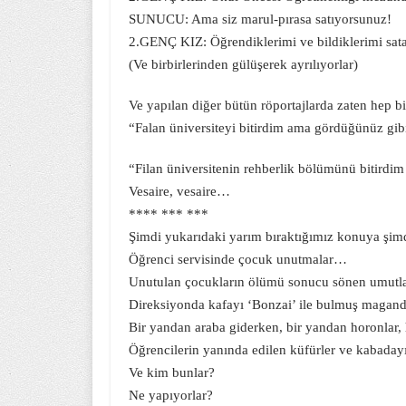
SUNUCU: Ama siz marul-pırasa satıyorsunuz!
2.GENÇ KIZ: Öğrendiklerimi ve bildiklerimi sat
(Ve birbirlerinden gülüşerek ayrılıyorlar)
Ve yapılan diğer bütün röportajlarda zaten hep bi
“Falan üniversiteyi bitirdim ama gördüğünüz gibi
“Filan üniversitenin rehberlik bölümünü bitirdi
Vesaire, vesaire…
**** *** ***
Şimdi yukarıdaki yarım bıraktığımız konuya şim
Öğrenci servisinde çocuk unutmalar…
Unutulan çocukların ölümü sonucu sönen umutla
Direksiyonda kafayı ‘Bonzai’ ile bulmuş magand
Bir yandan araba giderken, bir yandan horonlar, 
Öğrencilerin yanında edilen küfürler ve kabadayıl
Ve kim bunlar?
Ne yapıyorlar?