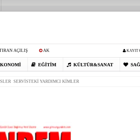
IRAN AÇILIŞ
AK
KAYIT 
Cİ: VİDEOYU GÖRÜNCE
KONOMI
EĞITIM
KÜLTÜR&SANAT
SAĞ
EN DEVRİM GİBİ PROJELER
İSLER SERVİSTEKİ YARDIMCI KİMLER
I OBASI YAYLA ŞENLİĞİ