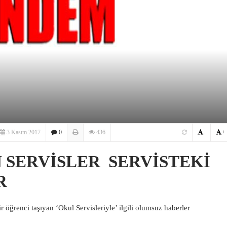
3 Kasım 2017
0
436
-
+
 SERVİSLER SERVİSTEKİ
R
 öğrenci taşıyan ‘Okul Servisleriyle’ ilgili olumsuz haberler