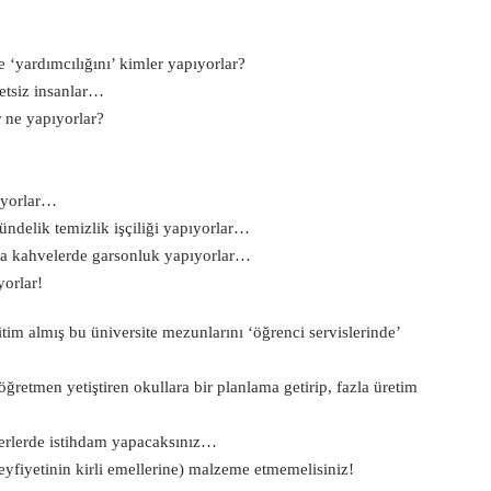
e ‘yardımcılığını’ kimler yapıyorlar?
yetsiz insanlar…
r ne yapıyorlar?
tıyorlar…
ndelik temizlik işçiliği yapıyorlar…
ama kahvelerde garsonluk yapıyorlar…
yorlar!
itim almış bu üniversite mezunlarını ‘öğrenci servislerinde’
retmen yetiştiren okullara bir planlama getirip, fazla üretim
 yerlerde istihdam yapacaksınız…
eyfiyetinin kirli emellerine) malzeme etmemelisiniz!