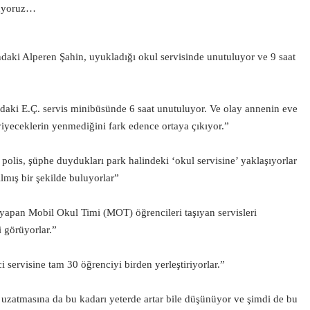
kuyoruz…
ındaki Alperen Şahin, uyukladığı okul servisinde unutuluyor ve 9 saat
ındaki E.Ç. servis minibüsünde 6 saat unutuluyor. Ve olay annenin eve
yeceklerin yenmediğini fark edence ortaya çıkıyor.”
 polis, şüphe duydukları park halindeki ‘okul servisine’ yaklaşıyorlar
mış bir şekilde buluyorlar”
yapan Mobil Okul Timi (MOT) öğrencileri taşıyan servisleri
 görüyorlar.”
i servisine tam 30 öğrenciyi birden yerleştiriyorlar.”
z uzatmasına da bu kadarı yeterde artar bile düşünüyor ve şimdi de bu