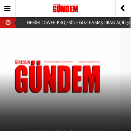
HEKİM TOWER PROJESİNE GÖZ KAMAŞTIRAN AÇILIŞ
AK PARTİ’DE YENİ YÜZLER
iPhone Arka Cam Değişimi ile Cihazınızı Koruyun
Hafta Sonu Şanlıurfa Çıkışlı Turlar Alternatifleri
HARUN CİCİ: VİDEOYU GÖRÜNCE GÖZLERİM DOLDU