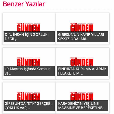
Benzer Yazılar
DİN; İNSAN İÇİN ZORLUK
GİRESUN’UN KAYIP YILLARI
DEĞİL,...
SESSİZ ODALARI...
19 Mayıs’ın Işığında Samsun
FINDIKTA KURUMA ALARMI:
ve...
FELAKETE Mİ...
GİRESUN’DA “STK” GERÇEĞİ:
KARADENİZ’İN YEŞİLİNE,
ÇOKLUK VAR,...
MAVİSİNE VE BEREKETİNE...