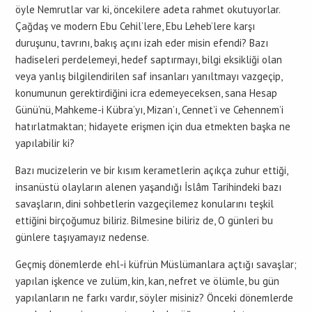
öyle Nemrutlar var ki, öncekilere adeta rahmet okutuyorlar.
Çağdaş ve modern Ebu Cehil’lere, Ebu Leheb’lere karşı
duruşunu, tavrını, bakış açını izah eder misin efendi? Bazı
hadiseleri perdelemeyi, hedef saptırmayı, bilgi eksikliği olan
veya yanlış bilgilendirilen saf insanları yanıltmayı vazgeçip,
konumunun gerektirdiğini icra edemeyeceksen, sana Hesap
Günü’nü, Mahkeme-i Kübra’yı, Mizan’ı, Cennet’i ve Cehennem’i
hatırlatmaktan; hidayete erişmen için dua etmekten başka ne
yapılabilir ki?
Bazı mucizelerin ve bir kısım kerametlerin açıkça zuhur ettiği,
insanüstü olayların alenen yaşandığı İslâm Tarihindeki bazı
savaşların, dini sohbetlerin vazgeçilemez konularını teşkil
ettiğini birçoğumuz biliriz. Bilmesine biliriz de, O günleri bu
günlere taşıyamayız nedense.
Geçmiş dönemlerde ehl-i küfrün Müslümanlara açtığı savaşlar;
yapılan işkence ve zulüm, kin, kan, nefret ve ölümle, bu gün
yapılanların ne farkı vardır, söyler misiniz? Önceki dönemlerde