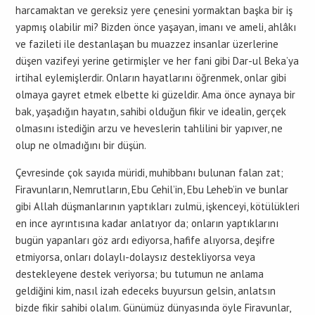
harcamaktan ve gereksiz yere çenesini yormaktan başka bir iş
yapmış olabilir mi? Bizden önce yaşayan, imanı ve ameli, ahlâkı
ve fazileti ile destanlaşan bu muazzez insanlar üzerlerine
düşen vazifeyi yerine getirmişler ve her fani gibi Dar-ul Beka’ya
irtihal eylemişlerdir. Onların hayatlarını öğrenmek, onlar gibi
olmaya gayret etmek elbette ki güzeldir. Ama önce aynaya bir
bak, yaşadığın hayatın, sahibi olduğun fikir ve idealin, gerçek
olmasını istediğin arzu ve heveslerin tahlilini bir yapıver, ne
olup ne olmadığını bir düşün.
Çevresinde çok sayıda müridi, muhibbanı bulunan falan zat;
Firavunların, Nemrutların, Ebu Cehil’in, Ebu Leheb’in ve bunlar
gibi Allah düşmanlarının yaptıkları zulmü, işkenceyi, kötülükleri
en ince ayrıntısına kadar anlatıyor da; onların yaptıklarını
bugün yapanları göz ardı ediyorsa, hafife alıyorsa, deşifre
etmiyorsa, onları dolaylı-dolaysız destekliyorsa veya
destekleyene destek veriyorsa; bu tutumun ne anlama
geldiğini kim, nasıl izah edeceks buyursun gelsin, anlatsın
bizde fikir sahibi olalım. Günümüz dünyasında öyle Firavunlar,