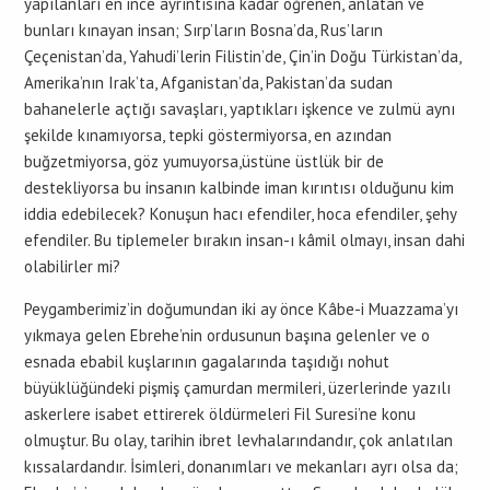
yapılanları en ince ayrıntısına kadar öğrenen, anlatan ve
bunları kınayan insan; Sırp’ların Bosna’da, Rus’ların
Çeçenistan’da, Yahudi’lerin Filistin’de, Çin’in Doğu Türkistan’da,
Amerika’nın Irak’ta, Afganistan’da, Pakistan’da sudan
bahanelerle açtığı savaşları, yaptıkları işkence ve zulmü aynı
şekilde kınamıyorsa, tepki göstermiyorsa, en azından
buğzetmiyorsa, göz yumuyorsa,üstüne üstlük bir de
destekliyorsa bu insanın kalbinde iman kırıntısı olduğunu kim
iddia edebilecek? Konuşun hacı efendiler, hoca efendiler, şehy
efendiler. Bu tiplemeler bırakın insan-ı kâmil olmayı, insan dahi
olabilirler mi?
Peygamberimiz’in doğumundan iki ay önce Kâbe-i Muazzama’yı
yıkmaya gelen Ebrehe’nin ordusunun başına gelenler ve o
esnada ebabil kuşlarının gagalarında taşıdığı nohut
büyüklüğündeki pişmiş çamurdan mermileri, üzerlerinde yazılı
askerlere isabet ettirerek öldürmeleri Fil Suresi’ne konu
olmuştur. Bu olay, tarihin ibret levhalarındandır, çok anlatılan
kıssalardandır. İsimleri, donanımları ve mekanları ayrı olsa da;