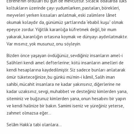
Ebrehe’nin orduları bu gün de mevcuttur. Sıcacık odalarda lüks
koltukların üzerinde çayı yudumlarken, pastaları, börekleri,
meyveleri yerken kıssaları anlatmak, eski zalimlere lânet
okumak kolaydır da, günümüz şartlarında “ebabil kuşu” olmak
epeyce zordur. Yiğitlik karanlığa küfretmek değil, bir mum
yakarak, karanlığın ortasına koymak ve dünyayı aydınlatmaktır.
Var mısınız, yok musunuz, onu söyleyin.
Bizden önce yaşayan övdüğünüz, sevdiğiniz insanların amel-i
Salihleri kendi amel defterlerine; kötü insanların amelleri de
kendi hesaplarına kaydedilmiştir. Siz sadece bunları anlatarak
ömür tüketeceğinize, bu günkü mü’min-i kâmil, Salih iman
sahibi, mücahit insanlara ne kadar yakınsınız, diğerlerine ne
kadar uzaksınız, sevgi, muhabbet ve desteğiniz kimlerden yana,
siteminiz ve buğzunuz kimlerden yana, onun hesabını bir yapın
ve kendi halinize bir bakın. Samimi iseniz ve yüreğiniz yeterse,
zahmet olmazsa eğer…
Selâm Hakk’a tabi olanlara…