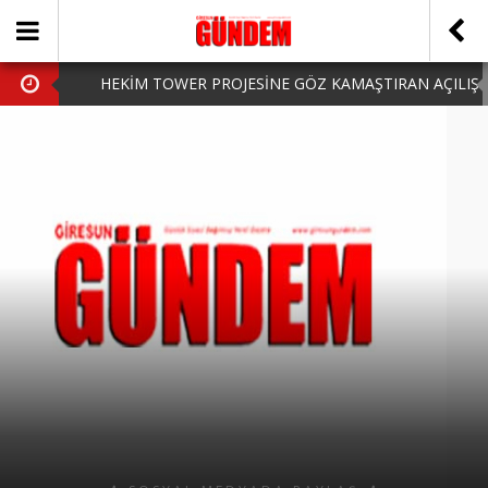
HEKİM TOWER PROJESİNE GÖZ KAMAŞTIRAN AÇILIŞ
AK PARTİ’DE YENİ YÜZLER
iPhone Arka Cam Değişimi ile Cihazınızı Koruyun
Hafta Sonu Şanlıurfa Çıkışlı Turlar Alternatifleri
HARUN CİCİ: VİDEOYU GÖRÜNCE GÖZLERİM DOLDU