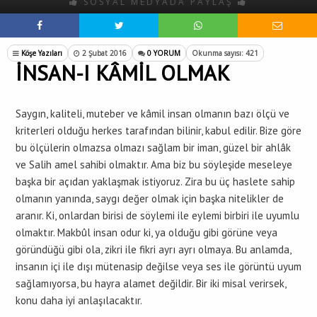
SOSYAL MEDYADA PAYLAŞ
Köşe Yazıları
2 Şubat 2016
0 YORUM
Okunma sayısı: 421
İNSAN-I KÂMİL OLMAK
Saygın, kaliteli, muteber ve kâmil insan olmanın bazı ölçü ve
kriterleri olduğu herkes tarafından bilinir, kabul edilir. Bize göre
bu ölçülerin olmazsa olmazı sağlam bir iman, güzel bir ahlâk
ve Salih amel sahibi olmaktır. Ama biz bu söyleşide meseleye
başka bir açıdan yaklaşmak istiyoruz. Zira bu üç haslete sahip
olmanın yanında, saygı değer olmak için başka nitelikler de
aranır. Ki, onlardan birisi de söylemi ile eylemi birbiri ile uyumlu
olmaktır. Makbûl insan odur ki, ya olduğu gibi görüne veya
göründüğü gibi ola, zikri ile fikri ayrı ayrı olmaya. Bu anlamda,
insanın içi ile dışı mütenasip değilse veya ses ile görüntü uyum
sağlamıyorsa, bu hayra alamet değildir. Bir iki misal verirsek,
konu daha iyi anlaşılacaktır.