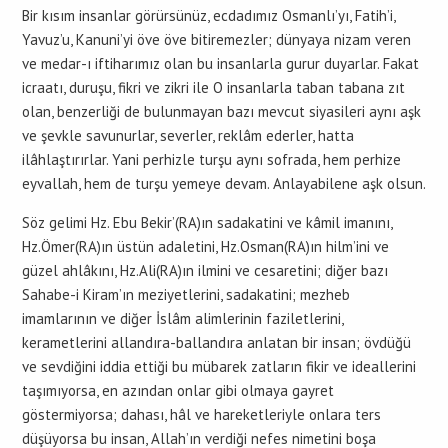
Bir kısım insanlar görürsünüz, ecdadımız Osmanlı’yı, Fatih’i,
Yavuz’u, Kanuni’yi öve öve bitiremezler; dünyaya nizam veren
ve medar-ı iftiharımız olan bu insanlarla gurur duyarlar. Fakat
icraatı, duruşu, fikri ve zikri ile O insanlarla taban tabana zıt
olan, benzerliği de bulunmayan bazı mevcut siyasileri aynı aşk
ve şevkle savunurlar, severler, reklâm ederler, hatta
ilâhlaştırırlar. Yani perhizle turşu aynı sofrada, hem perhize
eyvallah, hem de turşu yemeye devam. Anlayabilene aşk olsun.
Söz gelimi Hz. Ebu Bekir’(RA)ın sadakatini ve kâmil imanını,
Hz.Ömer(RA)ın üstün adaletini, Hz.Osman(RA)ın hilm’ini ve
güzel ahlâkını, Hz.Ali(RA)ın ilmini ve cesaretini; diğer bazı
Sahabe-i Kiram’ın meziyetlerini, sadakatini; mezheb
imamlarının ve diğer İslâm alimlerinin faziletlerini,
kerametlerini allandıra-ballandıra anlatan bir insan; övdüğü
ve sevdiğini iddia ettiği bu mübarek zatların fikir ve ideallerini
taşımıyorsa, en azından onlar gibi olmaya gayret
göstermiyorsa; dahası, hâl ve hareketleriyle onlara ters
düşüyorsa bu insan, Allah’ın verdiği nefes nimetini boşa