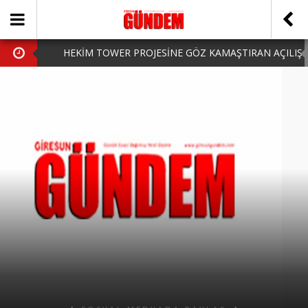
HEKİM TOWER PROJESİNE GÖZ KAMAŞTIRAN AÇILIŞ
AK PARTİ’DE YENİ YÜZLER
iPhone Arka Cam Değişimi ile Cihazınızı Koruyun
Hafta Sonu Şanlıurfa Çıkışlı Turlar Alternatifleri
HARUN CİCİ: VİDEOYU GÖRÜNCE GÖZLERİM DOLDU