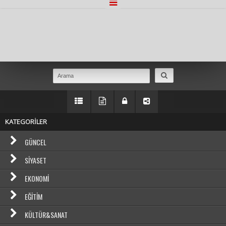
Masaüstü Görünümüne Geç
KATEGORİLER
GÜNCEL
SIYASET
EKONOMI
EĞITIM
KÜLTÜR&SANAT