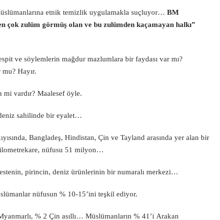
Müslümanlarına etnik temizlik uygulamakla suçluyor…
BM
en çok zulüm görmüş olan ve bu zulümden kaçamayan halkı”
pit ve söylemlerin mağdur mazlumlara bir faydası var mı?
r mu? Hayır.
mi vardır? Maalesef öyle.
deniz sahilinde bir eyalet…
ısında, Bangladeş, Hindistan, Çin ve Tayland arasında yer alan bir
lometrekare, nüfusu 51 milyon…
stenin, pirincin, deniz ürünlerinin bir numaralı merkezi…
slümanlar nüfusun % 10-15’ini teşkil ediyor.
 Myanmarlı, % 2 Çin asıllı… Müslümanların % 41’i Arakan