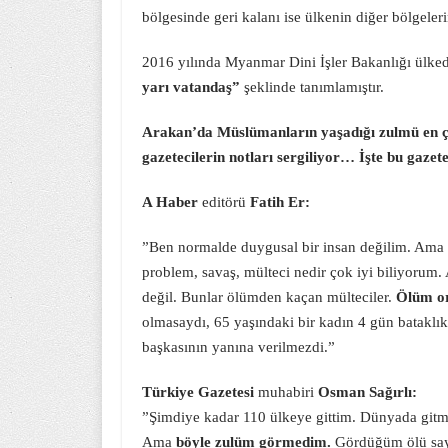
bölgesinde geri kalanı ise ülkenin diğer bölgel
2016 yılında Myanmar Dini İşler Bakanlığı ülked
yarı vatandaş”
şeklinde tanımlamıştır.
Arakan’da Müslümanların yaşadığı zulmü en ça
gazetecilerin notları sergiliyor… İşte bu gazete
A Haber
editörü
Fatih Er:
”Ben normalde duygusal bir insan değilim. Ama
problem, savaş, mülteci nedir çok iyi biliyorum.
değil. Bunlar ölümden kaçan mülteciler.
Ölüm ora
olmasaydı, 65 yaşındaki bir kadın 4 gün bataklı
başkasının yanına verilmezdi.”
Türkiye Gazetesi
muhabiri
Osman Sağırlı:
”Şimdiye kadar 110 ülkeye gittim. Dünyada gitm
Ama
böyle zulüm görmedim.
Gördüğüm ölü sayıs