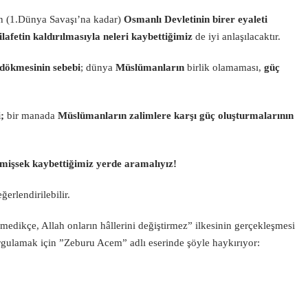
n (1.Dünya Savaşı’na kadar)
Osmanlı Devletinin birer eyaleti
lafetin kaldırılmasıyla neleri kaybettiğimiz
de iyi anlaşılacaktır.
dökmesinin sebebi
; dünya
Müslümanların
birlik olamaması,
güç
;
bir manada
Müslümanların zalimlere karşı güç oluşturmalarının
tmişsek kaybettiğimiz yerde aramalıyız!
erlendirilebilir.
rmedikçe, Allah onların hâllerini değiştirmez” ilkesinin gerçekleşmesi
gulamak için ”Zeburu Acem” adlı eserinde şöyle haykırıyor: