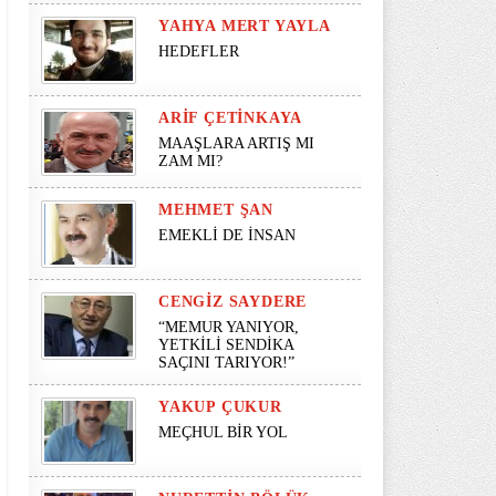
YAHYA MERT YAYLA
HEDEFLER
ARIF ÇETINKAYA
MAAŞLARA ARTIŞ MI
ZAM MI?
MEHMET ŞAN
EMEKLİ DE İNSAN
CENGIZ SAYDERE
“MEMUR YANIYOR,
YETKİLİ SENDİKA
SAÇINI TARIYOR!”
YAKUP ÇUKUR
MEÇHUL BİR YOL