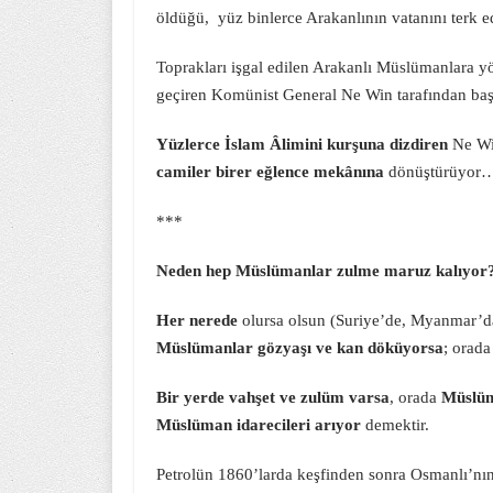
öldüğü, yüz binlerce Arakanlının vatanını terk e
Toprakları işgal edilen Arakanlı Müslümanlara y
geçiren Komünist General Ne Win tarafından başl
Yüzlerce İslam Âlimini kurşuna dizdiren
Ne Wi
camiler birer eğlence mekânına
dönüştürüyo
***
Neden hep Müslümanlar zulme maruz kalıyor
Her nerede
olursa olsun (Suriye’de, Myanmar’da 
Müslümanlar gözyaşı ve kan döküyorsa
; orad
Bir yerde vahşet ve zulüm varsa
, orada
Müslüm
Müslüman idarecileri arıyor
demektir.
Petrolün 1860’larda keşfinden sonra Osmanlı’nın 