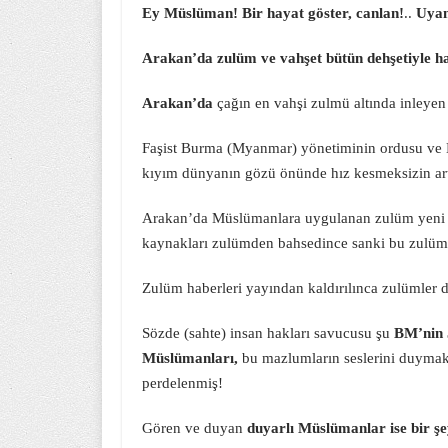
Ey Müslüman! Bir hayat göster, canlan!
..
Uyan
Arakan’da zulüm ve vahşet bütün dehşetiyle 
Arakan’da
çağın en vahşi zulmü altında inleyen
Faşist Burma (Myanmar) yönetiminin ordusu ve B
kıyım dünyanın gözü önünde hız kesmeksizin ar
Arakan’da Müslümanlara uygulanan zulüm yeni d
kaynakları zulümden bahsedince sanki bu zulüm y
Zulüm haberleri yayından kaldırılınca zulümler 
Sözde (sahte) insan hakları savucusu şu
BM’nin 5
Müslümanları,
bu mazlumların seslerini duymak
perdelenmiş!
Gören ve duyan
duyarlı Müslümanlar ise bir ş