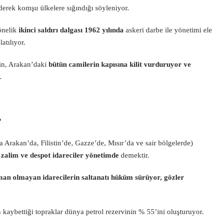
derek komşu ülkelere sığındığı söyleniyor.
önelik
ikinci saldırı dalgası 1962 yılında
askeri darbe ile yönetimi ele
atılıyor.
n, Arakan’daki
bütün camilerin kapısına kilit vurduruyor ve
r…
?
Arakan’da, Filistin’de, Gazze’de, Mısır’da ve sair bölgelerde)
a
zalim ve despot idareciler yönetimde
demektir.
an olmayan idarecilerin saltanatı hüküm sürüyor, gözler
kaybettiği topraklar dünya petrol rezervinin % 55’ini oluşturuyor.