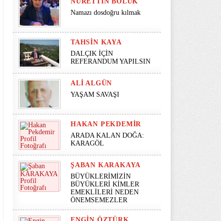
NURETTIN BÖLÜK
Namazı dosdoğru kılmak
TAHSIN KAYA
DALÇIK İÇİN
REFERANDUM YAPILSIN
ALI ALGÜN
YAŞAM SAVAŞI
HAKAN PEKDEMIR
ARADA KALAN DOĞA:
KARAGÖL
ŞABAN KARAKAYA
BÜYÜKLERİMİZİN
BÜYÜKLERİ KİMLER
EMEKLİLERİ NEDEN
ÖNEMSEMEZLER
ENGIN ÖZTÜRK