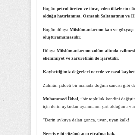
Bugün
petrol üreten ve ihraç eden ülkelerin
dü
olduğu hatırlanırsa,
Osmanlı Saltanatının ve Hi
Bugün dünya
Müslümanlarının kan ve gözyaşı 
oluşturamamasıdır.
Dünya
Müslümanlarının zulüm altında ezilmesi
ehemmiyet ve zaruretinin de işaretidir.
Kaybettiğimiz değerleri nerede ve nasıl kaybe
Zulmün şiddeti bir manada doğum sancısı gibi değ
Muhammed İkbal,
”bir topluluk kendini değişti
için derin uykudan uyanmanın şart olduğunu vur
”Derin uykuya dalan gonca, uyan, uyan kalk!
Nergis gibi gözünü açıp etrafına bak.