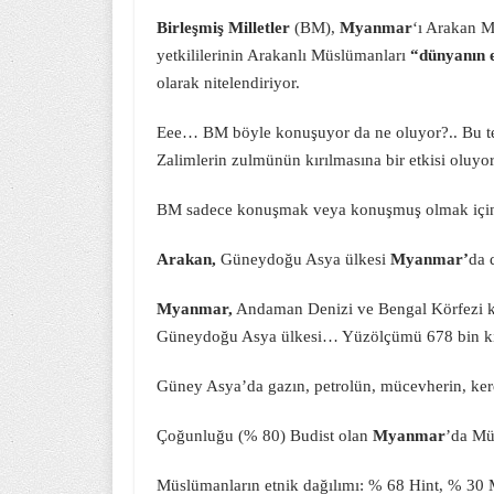
Birleşmiş Milletler
(BM),
Myanmar
‘ı Arakan 
yetkililerinin Arakanlı Müslümanları
“dünyanın 
olarak nitelendiriyor.
Eee… BM böyle konuşuyor da ne oluyor?.. Bu tes
Zalimlerin zulmünün kırılmasına bir etkisi oluyo
BM sadece konuşmak veya konuşmuş olmak için 
Arakan,
Güneydoğu Asya ülkesi
Myanmar’
da 
Myanmar,
Andaman Denizi ve Bengal Körfezi kıy
Güneydoğu Asya ülkesi… Yüzölçümü 678 bin ki
Güney Asya’da gazın, petrolün, mücevherin, kere
Çoğunluğu (% 80) Budist olan
Myanmar
’da Mü
Müslümanların etnik dağılımı: % 68 Hint, % 30