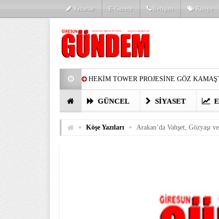
Yazarlar
E-Gazete
İletişim
Künye
HEKİM TOWER PROJESİNE GÖZ KAMAŞT
PARTİ’DE YENİ YÜZLER
HARUN Cİ
GÜNCEL
SIYASET
E
GÖZLERİM DOLDU
ÖNER HEKİM’D
»
»
Köşe Yazıları
Arakan’da Vahşet, Gözyaşı ve
BİRİNCİSİ YAPILAN TAMDERE YAPRAKL
KATILIMCILARI COŞTURDU