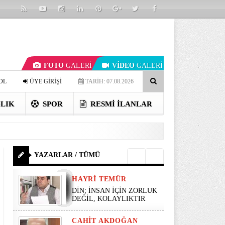
FOTO
GALERİ
VİDEO
GALERİ
OL
ÜYE GİRİŞİ
TARİH: 07.08.2026
LIK
SPOR
RESMI İLANLAR
YAZARLAR / TÜMÜ
HAYRI TEMÜR
DİN; İNSAN İÇİN ZORLUK
DEĞİL, KOLAYLIKTIR
CAHIT AKDOĞAN