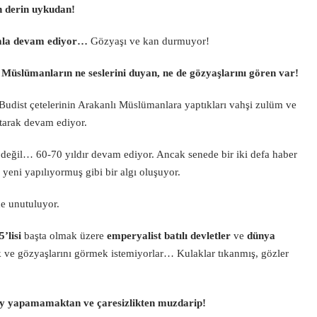
 derin uykudan!
hala devam ediyor…
Gözyaşı ve kan durmuyor!
Müslümanların ne seslerini duyan, ne de gözyaşlarını gören var!
udist çetelerinin Arakanlı Müslümanlara yaptıkları vahşi zulüm ve
tarak devam ediyor.
eğil… 60-70 yıldır devam ediyor. Ancak senede bir iki defa haber
eni yapılıyormuş gibi bir algı oluşuyor.
de unutuluyor.
’lisi
başta olmak üzere
emperyalist batılı devletler
ve
dünya
 ve gözyaşlarını görmek istemiyorlar… Kulaklar tıkanmış, gözler
ey yapamamaktan ve çaresizlikten muzdarip!