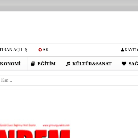
IRAN AÇILIŞ
AK
KAYIT 
Cİ: VİDEOYU GÖRÜNCE
KONOMI
EĞITIM
KÜLTÜR&SANAT
SAĞ
EN DEVRİM GİBİ PROJELER
 Kan!..
I OBASI YAYLA ŞENLİĞİ