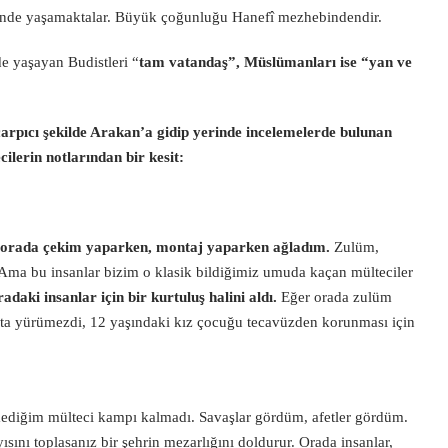
erinde yaşamaktalar. Büyük çoğunluğu Hanefî mezhebindendir.
e yaşayan Budistleri “
tam vatandaş”,
Müslümanları
ise “yan ve
rpıcı şekilde Arakan’a gidip yerinde incelemelerde bulunan
cilerin notlarından bir kesit:
orada çekim yaparken, montaj yaparken ağladım.
Zulüm,
 Ama bu insanlar bizim o klasik bildiğimiz umuda kaçan mülteciler
daki insanlar için bir kurtuluş halini aldı.
Eğer orada zulüm
kta yürümezdi, 12 yaşındaki kız çocuğu tecavüzden korunması için
ediğim mülteci kampı kalmadı. Savaşlar gördüm, afetler gördüm.
ını toplasanız bir şehrin mezarlığını doldurur. Orada insanlar,