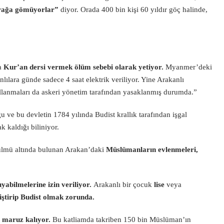
oprağa gömüyorlar”
diyor. Orada 400 bin kişi 60 yıldır göç halinde,
a
Kur’an dersi vermek ölüm sebebi olarak yetiyor.
Myanmer’deki
nlılara günde sadece 4 saat elektrik veriliyor. Yine Arakanlı
kullanmaları da askeri yönetim tarafından yasaklanmış durumda.”
 ve bu devletin 1784 yılında Budist krallık tarafından işgal
k kaldığı biliniyor.
ulmü altında bulunan Arakan’daki
Müslümanların evlenmeleri,
yabilmelerine izin veriliyor.
Arakanlı bir çocuk
lise
veya
iştirip Budist olmak zorunda.
maruz kalıyor.
Bu katliamda takriben 150 bin Müslüman’ın