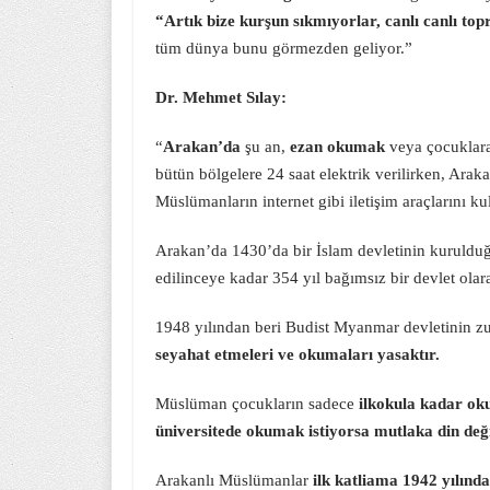
“Artık bize kurşun sıkmıyorlar, canlı canlı t
tüm dünya bunu görmezden geliyor.”
Dr. Mehmet Sılay:
“
Arakan’da
şu an,
ezan okumak
veya çocuklar
bütün bölgelere 24 saat elektrik verilirken, Araka
Müslümanların internet gibi iletişim araçlarını 
Arakan’da 1430’da bir İslam devletinin kurulduğu
edilinceye kadar 354 yıl bağımsız bir devlet olara
1948 yılından beri Budist Myanmar devletinin z
seyahat etmeleri ve okumaları yasaktır.
Müslüman çocukların sadece
ilkokula kadar oku
üniversitede okumak istiyorsa mutlaka din değ
Arakanlı Müslümanlar
ilk katliama 1942 yılında