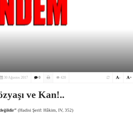
30 Ağustos 2017
0
420
-
+
zyaşı ve Kan!..
değildir”
(Hadisi Şerif: Hâkim, IV, 352)