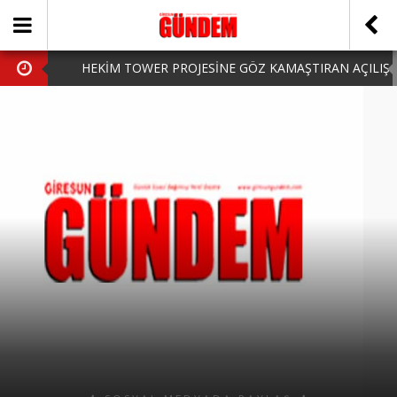
HEKİM TOWER PROJESİNE GÖZ KAMAŞTIRAN AÇILIŞ
AK PARTİ’DE YENİ YÜZLER
iPhone Arka Cam Değişimi ile Cihazınızı Koruyun
Hafta Sonu Şanlıurfa Çıkışlı Turlar Alternatifleri
HARUN CİCİ: VİDEOYU GÖRÜNCE GÖZLERİM DOLDU