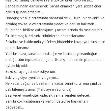
Nasıl ki; “Güneş girmeyen yere doktor girer” diyorlarsa…
Bende bundan esinlenerek “Sanat girmeyen yere şiddet girer”
diye düşünenlerdenim…
Örneğin; bir aile ortamında sanatsal ve kültürel bir devinim ve
diyalog yoksa; o ev ortamında şiddet ve gerilim hakimdir…
Bu örneğe, birlikte çalıştığınız iş ortamlarında da rastlarsınız…
Birlikte maç izlediğiniz tribünlerde de rastlarsanız…
Sokakta ve kaldırımda yürürken, birdenbire kavgaya tutuşanlar
da rastlarsınız…
Yani kısacası, sanatsal eksikliğin ve kültürel yoksunluğun
olduğu tüm toplumlarda genellikle ‘şiddet’ en ön planda olan
eylem biçimidir…
Sözü şuraya getirmek istiyorum;
Eski yıl gidiyor, yeni bir yıl giriyor…
Ne kadar değişir ve bazıları ne kadar yerini korur onu şimdiden
pek bilemeyiz ama; (Mart ayının sonunda)
Bazı yerel yöneticiler gidecek, yerine yenileri gelecek…
Yani birçok kasabanın ve kentin belediye başkanları
değişecek…