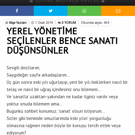
SOSYAL MEDYADA PAYLAŞ
Köşe Yazıları
1 Ocak 2019
0 YORUM
Okunma sayısı: 454
YEREL YÖNETİME
SEÇİLENLER BENCE SANATI
DÜŞÜNSÜNLER
Sevgili dostlarım,
Saygıdeğer sayfa arkadaşlarım…
Üç gün sonra eski yılı uğurlayıp, yeni bir yılı beklerken nasıl bir
telaş ve nasıl bir uğraş içindesiniz onu bilemem…
Ve ‘sanatla’ uzaktan-yakından ne kadar ilginiz vardır veya
yoktur onuda bilemem ama…
Bugünkü sohbet konumuz; ‘sanat’ olsun istiyorum…
Sizler gibi benimde omuzlarımda ‘eski yılın’ yorgunluğu
olmasına rağmen neden böyle bir konuyu tercih ettim veya
ediyorum?