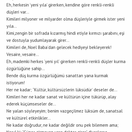
Eh, herkesin ‘yeni yıla’ girerken, kendine göre renkli-renkli
düşleri var…
Kimileri milyoner ve milyarder olma düşleriyle girmek ister yeni
yıla…
Kimi,zengin bir sofrada kızarmış hindi etiyle kırmızı şarabını, eşi
ve dostuyla yudumlayarak girer…
Kimileri de, Noel Baba’dan gelecek hediyeyi bekleyerek!
Vesaire, vesaire…
Eh, mademki herkes ‘yeni yıl’ girerken renkli-renkli düşler kurma
özgürlüğüne sahip…
Bende düş kurma özgürlüğümü sanattan yana kurmak
istiyorum!
Her ne kadar; “Kültür, kültürsüzlerin lüksüdür’ deseler de…
Kimileri her ne kadar sanat ve kültürün içine tükürüp, alay
ederek küçümseseler de…
Ne yalan söyleyeyim; benim vazgeçilmez lüksüm de, sanatsal
ve kültürel etkinlikler…
Ne kadar doğrudur, ne kadar değildir onu pek bilemem ama;