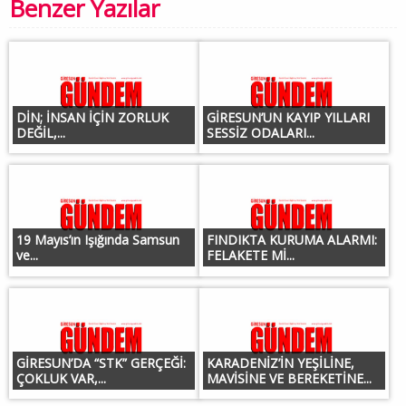
Benzer Yazılar
DİN; İNSAN İÇİN ZORLUK
GİRESUN’UN KAYIP YILLARI
DEĞİL,...
SESSİZ ODALARI...
19 Mayıs’ın Işığında Samsun
FINDIKTA KURUMA ALARMI:
ve...
FELAKETE Mİ...
GİRESUN’DA “STK” GERÇEĞİ:
KARADENİZ’İN YEŞİLİNE,
ÇOKLUK VAR,...
MAVİSİNE VE BEREKETİNE...