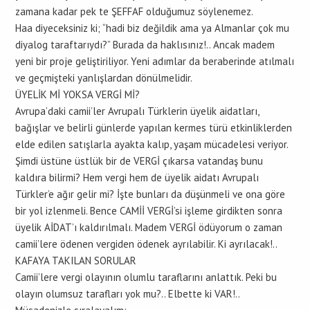
zamana kadar pek te ŞEFFAF olduğumuz söylenemez.
Haa diyeceksiniz ki; “hadi biz değildik ama ya Almanlar çok mu
diyalog taraftarıydı?” Burada da haklısınız!.. Ancak madem
yeni bir proje geliştiriliyor. Yeni adımlar da beraberinde atılmalı
ve geçmişteki yanlışlardan dönülmelidir.
ÜYELİK Mİ YOKSA VERGİ Mİ?
Avrupa’daki camii’ler Avrupalı Türklerin üyelik aidatları,
bağışlar ve belirli günlerde yapılan kermes türü etkinliklerden
elde edilen satışlarla ayakta kalıp, yaşam mücadelesi veriyor.
Şimdi üstüne üstlük bir de VERGİ çıkarsa vatandaş bunu
kaldıra bilirmi? Hem vergi hem de üyelik aidatı Avrupalı
Türkler’e ağır gelir mi? İşte bunları da düşünmeli ve ona göre
bir yol izlenmeli. Bence CAMİİ VERGİ’si işleme girdikten sonra
üyelik AİDAT’ı kaldırılmalı. Madem VERGİ ödüyorum o zaman
camii’lere ödenen vergiden ödenek ayrılabilir. Ki ayrılacak!..
KAFAYA TAKILAN SORULAR
Camii’lere vergi olayının olumlu taraflarını anlattık. Peki bu
olayın olumsuz tarafları yok mu?.. Elbette ki VAR!..