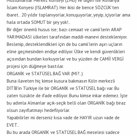
Müslümanlar Merkez Konseyi (ZMD) ve diğeri ise Almanya
İslam Konyesi (ISLAMRAT). Her ikisi de bence SÖZCÜK’ten
ibaret.. 20 yıldır toplanıyorlar, konuşuyorlar, yeyip, içiyorlar ama
hala ortada SOMUT bir şey yok!..
Bir diğer önemli husus ise; bazı cemaat ve camii’lerin ARAP
YARIMADASI ülkeleri tarafından maddi-manevi destekleniyor.
Beslenip, desteklendikleri için de bu camii’lerin aşırı uçların
eline geçmesinden endişe ediliyor. Ülke ve kendi güvenlikleri
açısından bundan korkuyorlar ve bu yüzden de CAMİİ VERGİ
projesi için düğmeye bastılar.
ORGANİK ve STATÜSEL BAĞ VAR (MI?..)
Buna ilaveten hiç kimse kusura bakmasın Köln merkezli
DİTİB’in Türkiye ile bir ORGANİK ve STATÜSEL bağı var. Bu
zaten tüzükte de ifade ediliyor. Bunu kimse inkar edemez. İşte
bu adımla Almanlar açık-seçik belli olan ORGANİK bağı biraz
olsun zayıflatmayı hedefliyorlar.
Yapabilirler mi derseniz kısa vade de HAYIR uzun vade de
EVET..
Bu bu arada ORGANİK ve STATÜSEL BAĞ meselesi sadece