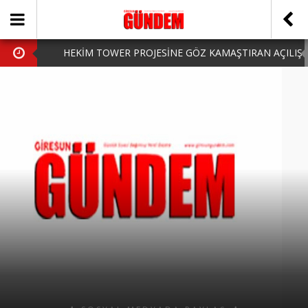
HEKİM TOWER PROJESİNE GÖZ KAMAŞTIRAN AÇILIŞ
AK PARTİ’DE YENİ YÜZLER
iPhone Arka Cam Değişimi ile Cihazınızı Koruyun
Hafta Sonu Şanlıurfa Çıkışlı Turlar Alternatifleri
HARUN CİCİ: VİDEOYU GÖRÜNCE GÖZLERİM DOLDU