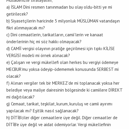
Müsadenizle sıralayalım;
a) İSLAM Dini resmen tanınmadan bu olay oldu-bitti ye mi
getirilecek?
b) Siyasetçilerin haricinde 5 milyonluk MÜSLÜMAN vatandaşın
fikri alınmayacak mı?
c) Dini cemaatlerin, tarikatların, camii’lerin ve kanaat
önderlerinin hiç mi söz hakkı olmayacak?
d) CAMİİ vergisi olayının pratiğe geçirilmesi için tıpkı KİLİSE
VERGİSİ modeli mi örnek alınacak?
e) Çalışan ve vergi mükellefi olan herkes bu vergiyi ödemeye
MECBUR’mu yoksa ödeyip-ödememek konusunda SERBEST mi
olacak?
f) Alınan vergiler tek bir MERKEZ’de mi toplanacak yoksa her
belediye veya maliye dairesinin bölgesinde ki camiilere DİREKT
mi dağıtılacak?
g) Cemaat, tarikat, teşkilat, kurum, kuruluş ve camii ayırımı
yapılacak mı? Eşitlik nasıl sağlanacak?
h) DİTİB’ciler diğer cemaatlere üye değil. Diğer cemaatler de
DİTİB’e üye değil ve aidat ödemiyorlar. Vergi mükellefinin