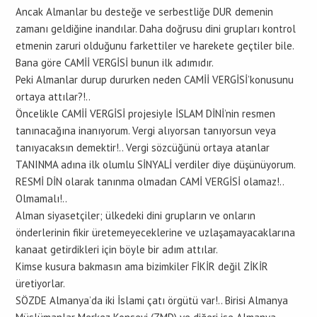
Ancak Almanlar bu desteğe ve serbestliğe DUR demenin
zamanı geldiğine inandılar. Daha doğrusu dini grupları kontrol
etmenin zaruri olduğunu farkettiler ve harekete geçtiler bile.
Bana göre CAMİİ VERGİSİ bunun ilk adımıdır.
Peki Almanlar durup dururken neden CAMİİ VERGİSİ’konusunu
ortaya attılar?!..
Öncelikle CAMİİ VERGİSİ projesiyle İSLAM DİNİ’nin resmen
tanınacağına inanıyorum. Vergi alıyorsan tanıyorsun veya
tanıyacaksın demektir!.. Vergi sözcüğünü ortaya atanlar
TANINMA adına ilk olumlu SİNYALİ verdiler diye düşünüyorum.
RESMİ DİN olarak tanınma olmadan CAMİ VERGİSİ olamaz!..
Olmamalı!..
Alman siyasetçiler; ülkedeki dini grupların ve onların
önderlerinin fikir üretemeyeceklerine ve uzlaşamayacaklarına
kanaat getirdikleri için böyle bir adım attılar.
Kimse kusura bakmasın ama bizimkiler FİKİR değil ZİKİR
üretiyorlar.
SÖZDE Almanya’da iki İslami çatı örgütü var!.. Birisi Almanya