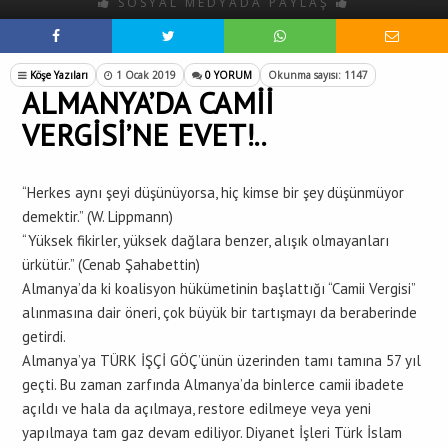
SOSYAL MEDYADA PAYLAŞ
Köşe Yazıları
1 Ocak 2019
0 YORUM
Okunma sayısı: 1147
ALMANYA’DA CAMİİ
VERGİSİ’NE EVET!..
“Herkes aynı şeyi düşünüyorsa, hiç kimse bir şey düşünmüyor
demektir.” (W. Lippmann)
“Yüksek fikirler, yüksek dağlara benzer, alışık olmayanları
ürkütür.” (Cenab Şahabettin)
Almanya’da ki koalisyon hükümetinin başlattığı “Camii Vergisi”
alınmasına dair öneri, çok büyük bir tartışmayı da beraberinde
getirdi.
Almanya’ya TÜRK İŞÇİ GÖÇ’ünün üzerinden tamı tamına 57 yıl
geçti. Bu zaman zarfında Almanya’da binlerce camii ibadete
açıldı ve hala da açılmaya, restore edilmeye veya yeni
yapılmaya tam gaz devam ediliyor. Diyanet İşleri Türk İslam