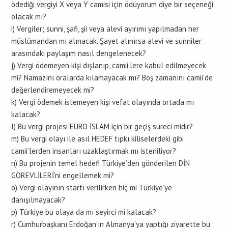
ödediği vergiyi X veya Y camisi için ödüyorum diye bir seçeneği
olacak mı?
i) Vergiler; sunni, şafi, şii veya alevi ayırımı yapılmadan her
müslümandan mı alınacak. Şayet alınırsa alevi ve sunniler
arasındaki paylaşım nasıl dengelenecek?
j) Vergi ödemeyen kişi dışlanıp, camii’lere kabul edilmeyecek
mi? Namazını oralarda kılamayacak mı? Boş zamanını camii’de
değerlendiremeyecek mi?
k) Vergi ödemek istemeyen kişi vefat olayında ortada mı
kalacak?
l) Bu vergi projesi EURO İSLAM için bir geçiş süreci midir?
m) Bu vergi olayı ile asıl HEDEF tıpkı kiliselerdeki gibi
camii’lerden insanları uzaklaştırmak mı isteniliyor?
n) Bu projenin temel hedefi Türkiye’den gönderilen DİN
GÖREVLİLERİ’ni engellemek mi?
o) Vergi olayının startı verilirken hiç mi Türkiye’ye
danışılmayacak?
p) Türkiye bu olaya da mı seyirci mi kalacak?
r) Cumhurbaşkanı Erdoğan’ın Almanya’ya yaptığı ziyarette bu