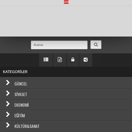
Masaüstü Görünümüne Geç
KATEGORİLER
GÜNCEL
SIYASET
EKONOMI
EĞITIM
KÜLTÜR&SANAT