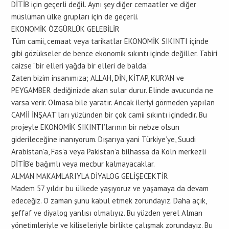
DİTİB için geçerli değil. Aynı şey diğer cemaatler ve diğer
müslüman ülke grupları için de geçerli.
EKONOMİK ÖZGÜRLÜK GELEBİLİR
Tüm camii, cemaat veya tarikatlar EKONOMİK SIKINTI içinde
gibi gözükseler de bence ekonomik sıkıntı içinde değiller. Tabiri
caizse “bir elleri yağda bir elleri de balda.”
Zaten bizim insanımıza; ALLAH, DİN, KİTAP, KUR’AN ve
PEYGAMBER dediğinizde akan sular durur. Elinde avucunda ne
varsa verir. Olmasa bile yaratır. Ancak ileriyi görmeden yapılan
CAMİİ İNŞAAT’ları yüzünden bir çok camii sıkıntı içindedir. Bu
projeyle EKONOMİK SIKINTI’larının bir nebze olsun
giderileceğine inanıyorum. Dışarıya yani Türkiye’ye, Suudi
Arabistan’a, Fas’a veya Pakistan’a bilhassa da Köln merkezli
DİTİB’e bağımlı veya mecbur kalmayacaklar.
ALMAN MAKAMLARIYLA DİYALOG GELİŞECEKTİR
Madem 57 yıldır bu ülkede yaşıyoruz ve yaşamaya da devam
edeceğiz. O zaman şunu kabul etmek zorundayız. Daha açık,
şeffaf ve diyalog yanlısı olmalıyız. Bu yüzden yerel Alman
yönetimleriyle ve kiliseleriyle birlikte çalışmak zorundayız. Bu