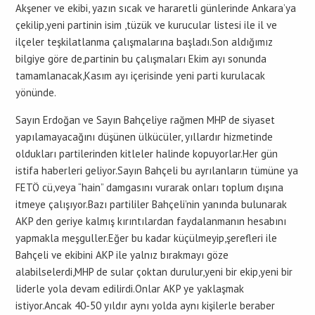
Akşener ve ekibi, yazın sıcak ve hararetli günlerinde Ankara’ya
çekilip,yeni partinin isim ,tüzük ve kurucular listesi ile il ve
ilçeler teşkilatlanma çalışmalarına başladı.Son aldığımız
bilgiye göre de,partinin bu çalışmaları Ekim ayı sonunda
tamamlanacak,Kasım ayı içerisinde yeni parti kurulacak
yönünde.
Sayın Erdoğan ve Sayın Bahçeliye rağmen MHP de siyaset
yapılamayacağını düşünen ülkücüler, yıllardır hizmetinde
oldukları partilerinden kitleler halinde kopuyorlar.Her gün
istifa haberleri geliyor.Sayın Bahçeli bu ayrılanların tümüne ya
FETÖ cü,veya “hain” damgasını vurarak onları toplum dışına
itmeye çalışıyor.Bazı partililer Bahçeli’nin yanında bulunarak
AKP den geriye kalmış kırıntılardan faydalanmanın hesabını
yapmakla meşguller.Eğer bu kadar küçülmeyip,şerefleri ile
Bahçeli ve ekibini AKP ile yalnız bırakmayı göze
alabilselerdi,MHP de sular çoktan durulur,yeni bir ekip,yeni bir
liderle yola devam edilirdi.Onlar AKP ye yaklaşmak
istiyor.Ancak 40-50 yıldır aynı yolda aynı kişilerle beraber