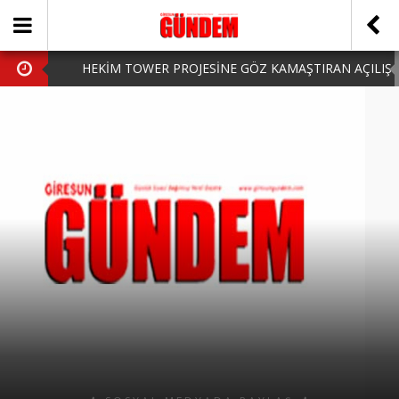
HEKİM TOWER PROJESİNE GÖZ KAMAŞTIRAN AÇILIŞ
AK PARTİ’DE YENİ YÜZLER
iPhone Arka Cam Değişimi ile Cihazınızı Koruyun
Hafta Sonu Şanlıurfa Çıkışlı Turlar Alternatifleri
HARUN CİCİ: VİDEOYU GÖRÜNCE GÖZLERİM DOLDU