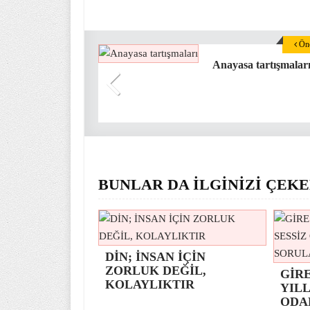
Önc
Anayasa tartışmalar
BUNLAR DA İLGİNİZİ ÇEKE
DİN; İNSAN İÇİN
ZORLUK DEĞİL,
GİR
KOLAYLIKTIR
YILL
ODA