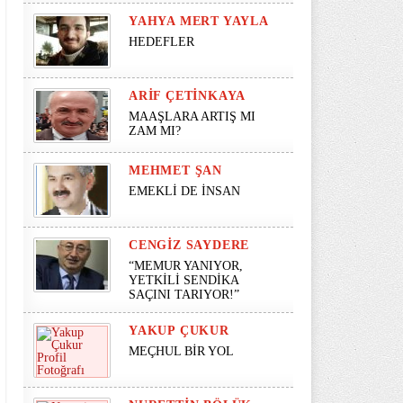
YAHYA MERT YAYLA
HEDEFLER
ARIF ÇETINKAYA
MAAŞLARA ARTIŞ MI
ZAM MI?
MEHMET ŞAN
EMEKLİ DE İNSAN
CENGIZ SAYDERE
“MEMUR YANIYOR,
YETKİLİ SENDİKA
SAÇINI TARIYOR!”
YAKUP ÇUKUR
MEÇHUL BİR YOL