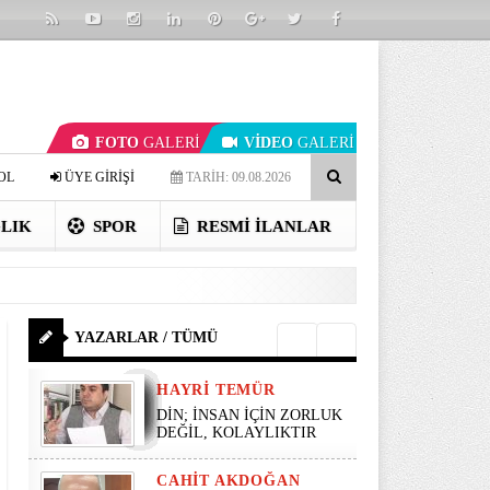
FOTO
GALERİ
VİDEO
GALERİ
OL
ÜYE GİRİŞİ
TARİH: 09.08.2026
LIK
SPOR
RESMI İLANLAR
YAZARLAR / TÜMÜ
HAYRI TEMÜR
DİN; İNSAN İÇİN ZORLUK
DEĞİL, KOLAYLIKTIR
CAHIT AKDOĞAN