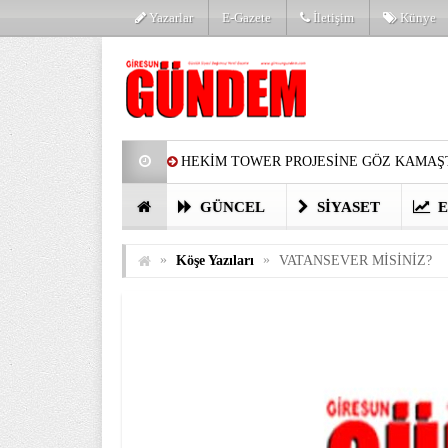
Yazarlar
E-Gazete
İletişim
Künye
HEKİM TOWER PROJESİNE GÖZ KAMAŞT
PARTİ’DE YENİ YÜZLER
HARUN Cİ
GÜNCEL
SIYASET
E
GÖZLERİM DOLDU
ÖNER HEKİM’D
»
»
Köşe Yazıları
VATANSEVER MİSİNİZ?
BİRİNCİSİ YAPILAN TAMDERE YAPRAKL
KATILIMCILARI COŞTURDU