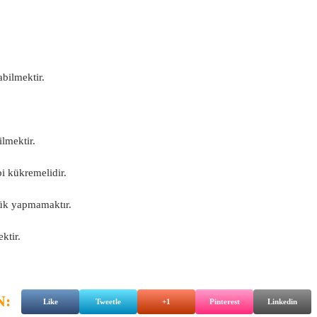
abilmektir.
ilmektir.
bi kükremelidir.
lük yapmamaktır.
ktir.
N:
Like
Tweetle
+1
Pinterest
Linkedin