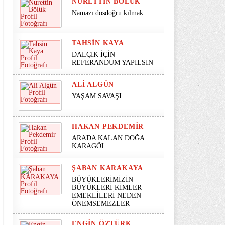
NURETTIN BÖLÜK
Namazı dosdoğru kılmak
TAHSIN KAYA
DALÇIK İÇİN
REFERANDUM YAPILSIN
ALI ALGÜN
YAŞAM SAVAŞI
HAKAN PEKDEMIR
ARADA KALAN DOĞA:
KARAGÖL
ŞABAN KARAKAYA
BÜYÜKLERİMİZİN
BÜYÜKLERİ KİMLER
EMEKLİLERİ NEDEN
ÖNEMSEMEZLER
ENGIN ÖZTÜRK