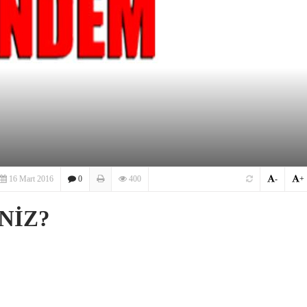
16 Mart 2016
0
400
-
+
NİZ?