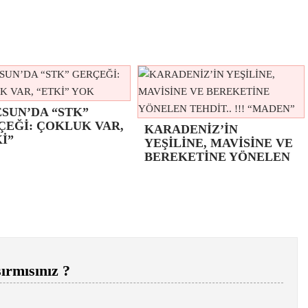
SUN’DA “STK”
ÇEĞİ: ÇOKLUK VAR,
KARADENİZ’İN
İ”
YEŞİLİNE, MAVİSİNE VE
BEREKETİNE YÖNELEN
ırmısınız ?