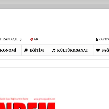
IRAN AÇILIŞ
AK
KAYIT 
Cİ: VİDEOYU GÖRÜNCE
KONOMI
EĞITIM
KÜLTÜR&SANAT
SAĞ
EN DEVRİM GİBİ PROJELER
I OBASI YAYLA ŞENLİĞİ