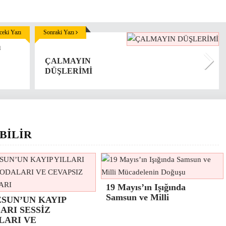
eki Yazı
Sonraki Yazı
ı
ÇALMAYIN
DÜŞLERİMİ
BİLİR
19 Mayıs’ın Işığında
Samsun ve Milli
ESUN’UN KAYIP
ARI SESSİZ
LARI VE