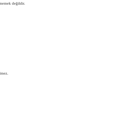
rmemek değildir.
lmez.