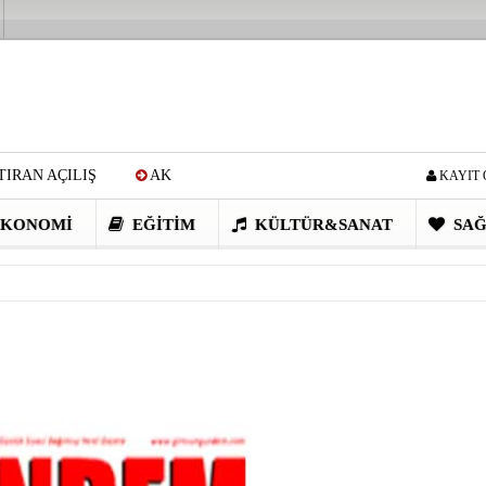
IRAN AÇILIŞ
AK
KAYIT 
Cİ: VİDEOYU GÖRÜNCE
KONOMI
EĞITIM
KÜLTÜR&SANAT
SAĞ
EN DEVRİM GİBİ PROJELER
I OBASI YAYLA ŞENLİĞİ