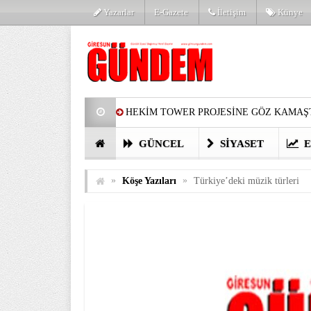
Yazarlar
E-Gazete
İletişim
Künye
HEKİM TOWER PROJESİNE GÖZ KAMAŞT
PARTİ’DE YENİ YÜZLER
HARUN Cİ
GÜNCEL
SIYASET
E
GÖZLERİM DOLDU
ÖNER HEKİM’D
»
»
Köşe Yazıları
Türkiye’deki müzik türleri
BİRİNCİSİ YAPILAN TAMDERE YAPRAKL
KATILIMCILARI COŞTURDU