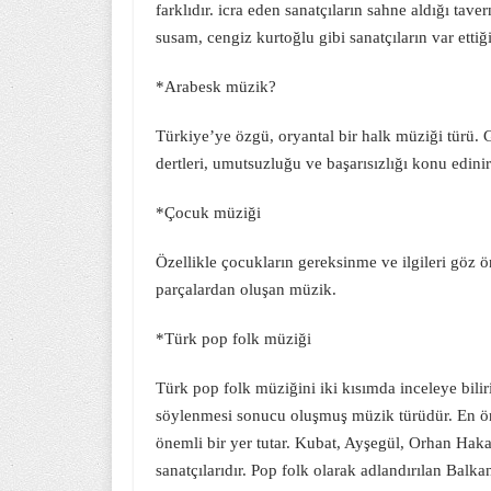
farklıdır. icra eden sanatçıların sahne aldığı tav
susam, cengiz kurtoğlu gibi sanatçıların var ettiğ
*Arabesk müzik?
Türkiye’ye özgü, oryantal bir halk müziği türü. G
dertleri, umutsuzluğu ve başarısızlığı konu edini
*Çocuk müziği
Özellikle çocukların gereksinme ve ilgileri göz ön
parçalardan oluşan müzik.
*Türk pop folk müziği
Türk pop folk müziğini iki kısımda inceleye bili
söylenmesi sonucu oluşmuş müzik türüdür. En ö
önemli bir yer tutar. Kubat, Ayşegül, Orhan Ha
sanatçılarıdır. Pop folk olarak adlandırılan Bal