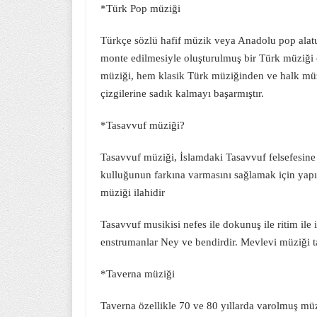
*Türk Pop müziği
Türkçe sözlü hafif müzik veya Anadolu pop alatu
monte edilmesiyle oluşturulmuş bir Türk müziği çe
müziği, hem klasik Türk müziğinden ve halk mü
çizgilerine sadık kalmayı başarmıştır.
*Tasavvuf müziği?
Tasavvuf müziği, İslamdaki Tasavvuf felsefesine 
kulluğunun farkına varmasını sağlamak için yapıl
müziği ilahidir
Tasavvuf musikisi nefes ile dokunuş ile ritim ile 
enstrumanlar Ney ve bendirdir. Mevlevi müziği t
*Taverna müziği
Taverna özellikle 70 ve 80 yıllarda varolmuş müz