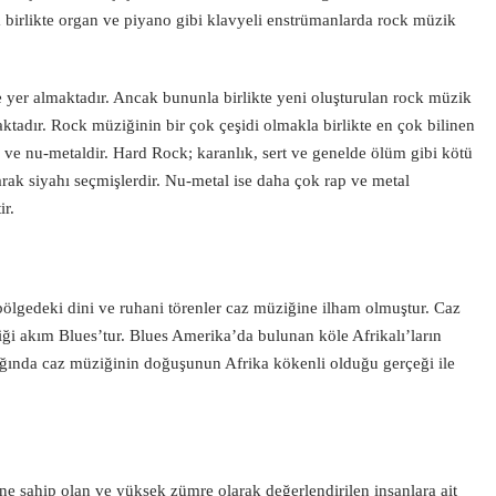
a birlikte organ ve piyano gibi klavyeli enstrümanlarda rock müzik
 yer almaktadır. Ancak bununla birlikte yeni oluşturulan rock müzik
maktadır. Rock müziğinin bir çok çeşidi olmakla birlikte en çok bilinen
k ve nu-metaldir. Hard Rock; karanlık, sert ve genelde ölüm gibi kötü
larak siyahı seçmişlerdir. Nu-metal ise daha çok rap ve metal
r.
ölgedeki dini ve ruhani törenler caz müziğine ilham olmuştur. Caz
iği akım Blues’tur. Blues Amerika’da bulunan köle Afrikalı’ların
dığında caz müziğinin doğuşunun Afrika kökenli olduğu gerçeği ile
e sahip olan ve yüksek zümre olarak değerlendirilen insanlara ait