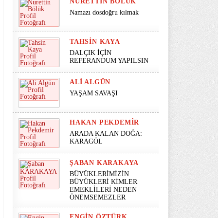
NURETTIN BÖLÜK
Namazı dosdoğru kılmak
TAHSIN KAYA
DALÇIK İÇİN
REFERANDUM YAPILSIN
ALI ALGÜN
YAŞAM SAVAŞI
HAKAN PEKDEMIR
ARADA KALAN DOĞA:
KARAGÖL
ŞABAN KARAKAYA
BÜYÜKLERİMİZİN
BÜYÜKLERİ KİMLER
EMEKLİLERİ NEDEN
ÖNEMSEMEZLER
ENGIN ÖZTÜRK