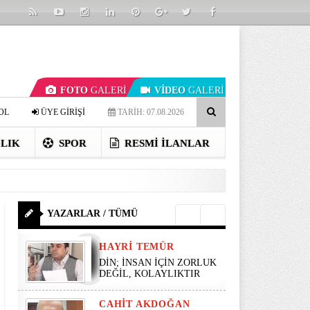
FOTO
GALERİ
VİDEO
GALERİ
OL
ÜYE GİRİŞİ
TARİH: 07.08.2026
LIK
SPOR
RESMI İLANLAR
YAZARLAR / TÜMÜ
HAYRI TEMÜR
DİN; İNSAN İÇİN ZORLUK
DEĞİL, KOLAYLIKTIR
CAHIT AKDOĞAN