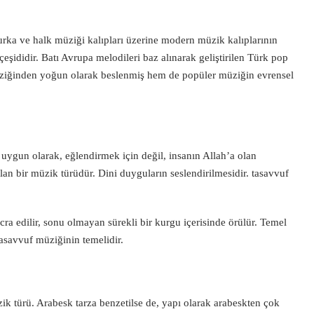
rka ve halk müziği kalıpları üzerine modern müzik kalıplarının
şididir. Batı Avrupa melodileri baz alınarak geliştirilen Türk pop
ziğinden yoğun olarak beslenmiş hem de popüler müziğin evrensel
uygun olarak, eğlendirmek için değil, insanın Allah’a olan
an bir müzik türüdür. Dini duyguların seslendirilmesidir. tasavvuf
icra edilir, sonu olmayan sürekli bir kurgu içerisinde örülür. Temel
asavvuf müziğinin temelidir.
ik türü. Arabesk tarza benzetilse de, yapı olarak arabeskten çok