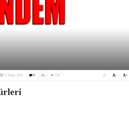
21 Ekim 2016
0
729
-
+
ürleri