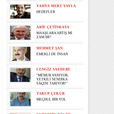
YAHYA MERT YAYLA
HEDEFLER
ARIF ÇETINKAYA
MAAŞLARA ARTIŞ MI
ZAM MI?
MEHMET ŞAN
EMEKLİ DE İNSAN
CENGIZ SAYDERE
“MEMUR YANIYOR,
YETKİLİ SENDİKA
SAÇINI TARIYOR!”
YAKUP ÇUKUR
MEÇHUL BİR YOL