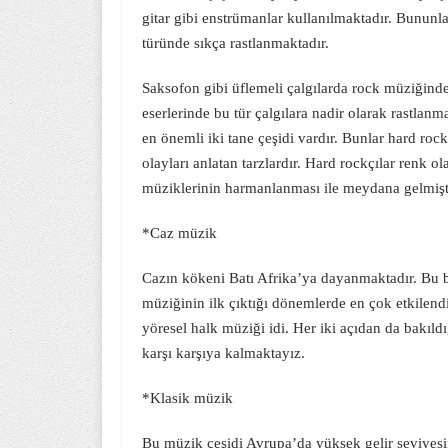
gitar gibi enstrümanlar kullanılmaktadır. Bununl
türünde sıkça rastlanmaktadır.
Saksofon gibi üflemeli çalgılarda rock müziğinde
eserlerinde bu tür çalgılara nadir olarak rastlan
en önemli iki tane çeşidi vardır. Bunlar hard roc
olayları anlatan tarzlardır. Hard rockçılar renk o
müziklerinin harmanlanması ile meydana gelmişti
*Caz müzik
Cazın kökeni Batı Afrika’ya dayanmaktadır. Bu b
müziğinin ilk çıktığı dönemlerde en çok etkilend
yöresel halk müziği idi. Her iki açıdan da bakıl
karşı karşıya kalmaktayız.
*Klasik müzik
Bu müzik çeşidi Avrupa’da yüksek gelir seviyesin