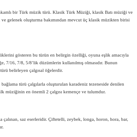
akamlı bir Türk
müzik
türü. Klasik Türk Müziği, klasik Batı müziği ve
k ve
gelenek
oluşturma bakımından mevcut üç klasik müzikten birisi
klerini gösteren bu türün en belirgin özelliği, oyuna eşlik amacıyla
ğe, 7/16, 7/8, 5/8’lik düzümlerin kullanılmış olmasıdır. Bunun
rü belirleyen çalgısal öğelerdir.
e bağlama türü çalgılarla oluşturulan karadeniz tezeneside denilen
 halk müziğinin en önemli 2 çalgısı kemençe ve tulumdur.
çalınan, saz eserleridir. Çiftetelli, zeybek, longa, horon, hora, bar,
ır.