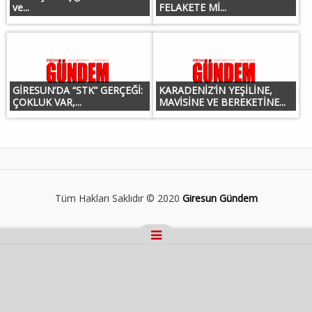
ve...
FELAKETE Mİ...
GİRESUN’DA “STK” GERÇEĞİ:
KARADENİZ’İN YEŞİLİNE,
ÇOKLUK VAR,...
MAVİSİNE VE BEREKETİNE...
Tüm Hakları Saklıdır © 2020
Giresun Gündem
Masaüstü Görünümüne Geç