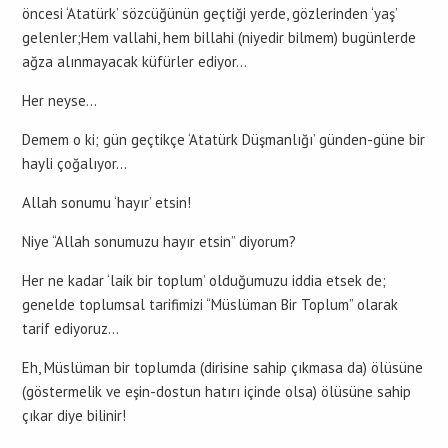
öncesi ‘Atatürk’ sözcüğünün geçtiği yerde, gözlerinden ‘yaş’
gelenler;Hem vallahi, hem billahi (niyedir bilmem) bugünlerde
ağza alınmayacak küfürler ediyor…
Her neyse…
Demem o ki; gün geçtikçe ‘Atatürk Düşmanlığı’ günden-güne bir
hayli çoğalıyor…
Allah sonumu ‘hayır’ etsin!
Niye “Allah sonumuzu hayır etsin” diyorum?
Her ne kadar ‘laik bir toplum’ olduğumuzu iddia etsek de;
genelde toplumsal tarifimizi “Müslüman Bir Toplum” olarak
tarif ediyoruz…
Eh, Müslüman bir toplumda (dirisine sahip çıkmasa da) ölüsüne
(göstermelik ve eşin-dostun hatırı içinde olsa) ölüsüne sahip
çıkar diye bilinir!