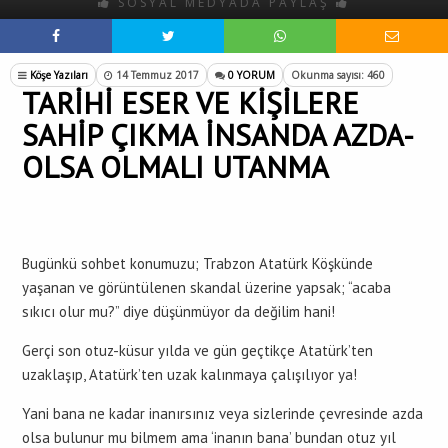
SOSYAL MEDYADA PAYLAŞ
Köşe Yazıları
14 Temmuz 2017
0 YORUM
Okunma sayısı: 460
TARİHİ ESER VE KİŞİLERE
SAHİP ÇIKMA İNSANDA AZDA-
OLSA OLMALI UTANMA
Bugünkü sohbet konumuzu; Trabzon Atatürk Köşkünde
yaşanan ve görüntülenen skandal üzerine yapsak; “acaba
sıkıcı olur mu?” diye düşünmüyor da değilim hani!
Gerçi son otuz-küsur yılda ve gün geçtikçe Atatürk’ten
uzaklaşıp, Atatürk’ten uzak kalınmaya çalışılıyor ya!
Yani bana ne kadar inanırsınız veya sizlerinde çevresinde azda
olsa bulunur mu bilmem ama ‘inanın bana’ bundan otuz yıl