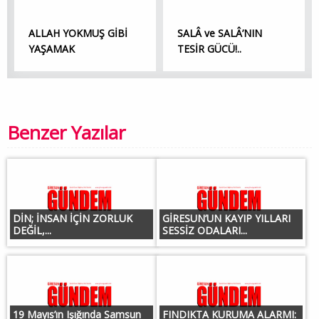
ALLAH YOKMUŞ GİBİ
SALÂ ve SALÂ’NIN
YAŞAMAK
TESİR GÜCÜ!..
Benzer Yazılar
DİN; İNSAN İÇİN ZORLUK
GİRESUN’UN KAYIP YILLARI
DEĞİL,...
SESSİZ ODALARI...
19 Mayıs’ın Işığında Samsun
FINDIKTA KURUMA ALARMI: