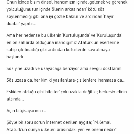
Onun içinde bizim dinsel inancımızın içinde, gelenek ve görenek
yolculuğumuzun içinde ‘ölenin arkasından’ kötü söz
söylenmediği gibi ona iyi gözle bakılır ve ardından ‘hayır
dualar’ yapılır…
Ama her nedense bu ülkenin ‘Kurtuluşunda’ ve ‘Kuruluşunda’
en ön saflarda olduğuna inandığımız Atatürk’ün eserlerine
sahip çıkılmadığı gibi ardından küfürlerde savrulmaya
başlandı…
Söz yine uzadı ve uzayacağa benziyor ama sevgili dostlarım;
Söz uzasa da, her kim ki yazılanlara-çizilenlere inanmasa da…
Eskiden olduğu gibi ‘bilgiler’ çok uzakta değil ki; herkesin elinin
altında…
Açın bilgisayarınızı…
Şöyle bir soru sorun İnternet denilen aygıta; “M.Kemal
Atatürk’ün dünya ülkeleri arasındaki yeri ve önemi nedir?”