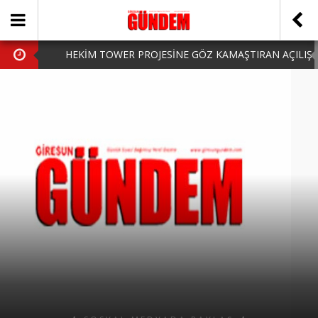
HEKİM TOWER PROJESİNE GÖZ KAMAŞTIRAN AÇILIŞ
AK PARTİ’DE YENİ YÜZLER
iPhone Arka Cam Değişimi ile Cihazınızı Koruyun
Hafta Sonu Şanlıurfa Çıkışlı Turlar Alternatifleri
HARUN CİCİ: VİDEOYU GÖRÜNCE GÖZLERİM DOLDU