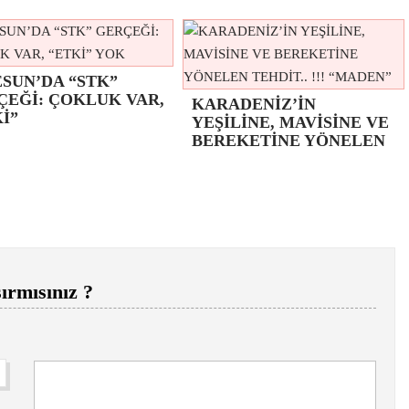
SUN’DA “STK”
ÇEĞİ: ÇOKLUK VAR,
KARADENİZ’İN
İ”
YEŞİLİNE, MAVİSİNE VE
BEREKETİNE YÖNELEN
ırmısınız ?