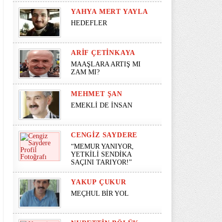
YAHYA MERT YAYLA
HEDEFLER
ARIF ÇETINKAYA
MAAŞLARA ARTIŞ MI
ZAM MI?
MEHMET ŞAN
EMEKLİ DE İNSAN
CENGIZ SAYDERE
“MEMUR YANIYOR,
YETKİLİ SENDİKA
SAÇINI TARIYOR!”
YAKUP ÇUKUR
MEÇHUL BİR YOL