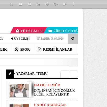
FOTO
GALERİ
VİDEO
GALERİ
OL
ÜYE GİRİŞİ
TARİH: 08.08.2026
LIK
SPOR
RESMI İLANLAR
YAZARLAR / TÜMÜ
HAYRI TEMÜR
DİN; İNSAN İÇİN ZORLUK
DEĞİL, KOLAYLIKTIR
CAHIT AKDOĞAN