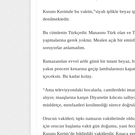
Kuranı Kerimde bu vaktin,”siyah iplikle beyaz ipl
denilmektedir.
Bu cümlenin Türkçedir. Manasını Türk olan ve Türk
yapmalarına gerek yoktur. Mealen açık bir emirdi
soruyorlar anlamadım.
Ramazandan evvel arife günü bir tutam beyaz, bir
yakın pencere kenarına geçip lambalarınızı kapata
içeceksin. Bu kadar kolay.
“Ama televizyondaki hocalarla, camilerdeki imam
alıyor, maaşlarına karşın Diyanetin kılıcını sall
müddetçe, menfaatleri kesilmediği sürece doğrul
Orucun vakitleri; tıpkı namazın vakitlerinde oldu
için orucun başlama vakti gün doğumu, yani fecri
Kuranı Kerim’de bildirdiği vakitlerdir. Kısaca ge