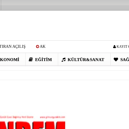
IRAN AÇILIŞ
AK
KAYIT 
Cİ: VİDEOYU GÖRÜNCE
KONOMI
EĞITIM
KÜLTÜR&SANAT
SAĞ
EN DEVRİM GİBİ PROJELER
I OBASI YAYLA ŞENLİĞİ