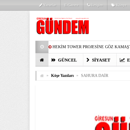
Yazarlar
E-Gazete
İletişim
Künye
HEKİM TOWER PROJESİNE GÖZ KAMAŞT
PARTİ’DE YENİ YÜZLER
HARUN Cİ
GÜNCEL
SIYASET
E
GÖZLERİM DOLDU
ÖNER HEKİM’D
»
»
Köşe Yazıları
SAHURA DAİR
BİRİNCİSİ YAPILAN TAMDERE YAPRAKL
KATILIMCILARI COŞTURDU