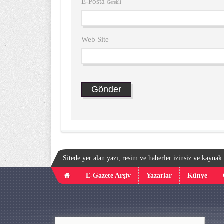
E-Posta
Gerekli
Web Site
Sitede yer alan yazı, resim ve haberler izinsiz ve kayna
E-Gazete Arşiv
Yazarlar
Künye