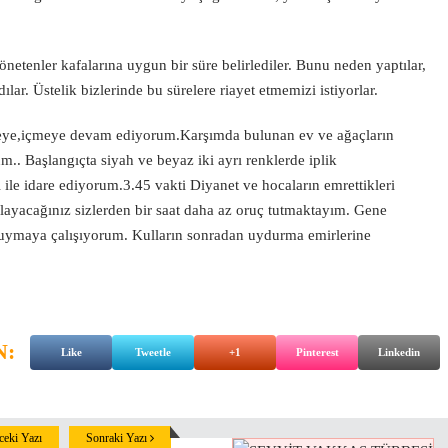
tenler kafalarına uygun bir süre belirlediler. Bunu neden yaptılar,
lar. Üstelik bizlerinde bu sürelere riayet etmemizi istiyorlar.
meye,içmeye devam ediyorum.Karşımda bulunan ev ve ağaçların
m.. Başlangıçta siyah ve beyaz iki ayrı renklerde iplik
ile idare ediyorum.3.45 vakti Diyanet ve hocaların emrettikleri
nlayacağınız sizlerden bir saat daha az oruç tutmaktayım. Gene
 uymaya çalışıyorum. Kulların sonradan uydurma emirlerine
N:
Like
Tweetle
+1
Pinterest
Linkedin
eki Yazı
Sonraki Yazı