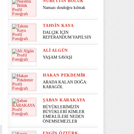
NURETTIN BÖLÜK
Namazı dosdoğru kılmak
TAHSIN KAYA
DALÇIK İÇİN
REFERANDUM YAPILSIN
ALI ALGÜN
YAŞAM SAVAŞI
HAKAN PEKDEMIR
ARADA KALAN DOĞA:
KARAGÖL
ŞABAN KARAKAYA
BÜYÜKLERİMİZİN
BÜYÜKLERİ KİMLER
EMEKLİLERİ NEDEN
ÖNEMSEMEZLER
ENGIN ÖZTÜRK