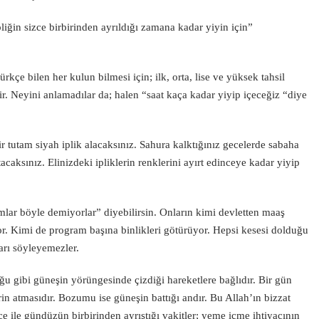
iğin sizce birbirinden ayrıldığı zamana kadar yiyin için”
çe bilen her kulun bilmesi için; ilk, orta, lise ve yüksek tahsil
r. Neyini anlamadılar da; halen “saat kaça kadar yiyip içeceğiz “diye
 tutam siyah iplik alacaksınız. Sahura kalktığınız gecelerde sabaha
caksınız. Elinizdeki ipliklerin renklerini ayırt edinceye kadar yiyip
lar böyle demiyorlar” diyebilirsin. Onların kimi devletten maaş
ıyor. Kimi de program başına binlikleri götürüyor. Hepsi kesesi dolduğu
arı söyleyemezler.
ğu gibi güneşin yörüngesinde çizdiği hareketlere bağlıdır. Bir gün
n atmasıdır. Bozumu ise güneşin battığı andır. Bu Allah’ın bizzat
ce ile gündüzün birbirinden ayrıştığı vakitler; yeme içme ihtiyacının