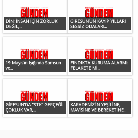
DİN; İNSAN İÇİN ZORLUK
GİRESUN’UN KAYIP YILLARI
DEĞİL,...
SESSİZ ODALARI...
19 Mayıs’ın Işığında Samsun
FINDIKTA KURUMA ALARMI:
ve...
FELAKETE Mİ...
GİRESUN’DA “STK” GERÇEĞİ:
KARADENİZ’İN YEŞİLİNE,
ÇOKLUK VAR,...
MAVİSİNE VE BEREKETİNE...