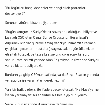
“Bu örgütleri hangi devletler ve hangi silah patronları
destekliyor?”
Sorunun yönünü biraz değiştirelim;
“Bugün komşumuz Suriye’de bir savaş hali olduğunu biliyor ve
kısa adı ÖSO olan Özgür Suriye Ordusunun Beşer Esat’ı
düşürmek için var gücüyle savaş yaptığını bilmemize rağmen
(yaşlıları-çocukları- hastaları) saymazsak bugün ülkemizde -
eli silah tutacak ve taşı sıksa suyunu çıkaracak- bir sürü
sağlığı tam-tekmil yerinde olan Beş milyonun üzerinde Suriyeli
var ve bizler besliyoruz!…
Bunların ya gidip ÖSO’nun safında, ya da Beşer Esat’ın yanında
yer alıp bir işe yaramaları gerekmez mi?
Yani bir halk özdeyişi ile ifade edecek olursak; “Ne Musa’ya, ne
İsa’ya yaramayan” bu adamları biz besleyip duruyoruz?
Sizce bunun üzerinde düşünmeye değmez mi?