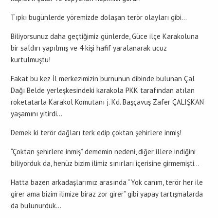
Tıpkı bugünlerde yöremizde dolaşan terör olayları gibi…
Biliyorsunuz daha geçtiğimiz günlerde, Güce ilçe Karakoluna
bir saldırı yapılmış ve 4 kişi hafif yaralanarak ucuz
kurtulmuştu!
Fakat bu kez İl merkezimizin burnunun dibinde bulunan Çal
Dağı Belde yerleşkesindeki karakola PKK tarafından atılan
roketatarla Karakol Komutanı j. Kd. Başçavuş Zafer ÇALIŞKAN
yaşamını yitirdi…
Demek ki terör dağları terk edip çoktan şehirlere inmiş!
“Çoktan şehirlere inmiş” dememin nedeni, diğer illere indiğini
biliyorduk da, henüz bizim ilimiz sınırları içerisine girmemişti…
Hatta bazen arkadaşlarımız arasında “Yok canım, terör her ile
girer ama bizim ilimize biraz zor girer” gibi yapay tartışmalarda
da bulunurduk…