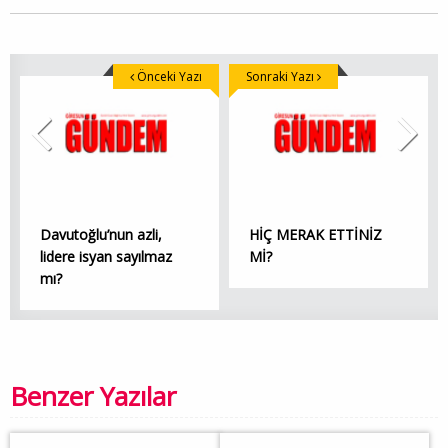
Önceki Yazı
Sonraki Yazı
Davutoğlu’nun azli,
HİÇ MERAK ETTİNİZ
lidere isyan sayılmaz
Mİ?
mı?
Benzer Yazılar