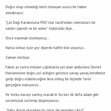
Doğru olup-olmadığı belli olmayan üzücü bir haber
almaktayız;
“Çal Dağı Karakoluna PKK’lılar tarafından roketatarlı bir
saldırı yapıldı ve bir asker” öldürüldü diye…
Önce inanmak istemiyoruz…
Hatta ‘olmaz öyle şey’ diyerek hafife bile alıyoruz…
Zaman ilerliyor…
Fakat az sonra inleyen çığlıklarla yol alan ambulans Devlet
Hastanesine doğru yol aldığını görünce yavaş-yavaş kendimize
gelip doğru olabileceğine ikna olmuş bir biçimde ‘terör’
gerçeğine inanıyoruz…
Ve ‘korku bacayı sarmış olacak ki’ bu kez ilk defa adam gibi
sorumluluk üstlenip düşünüyoruz;
“Yahu durup-dururken bu terör de nereden çıktı?”