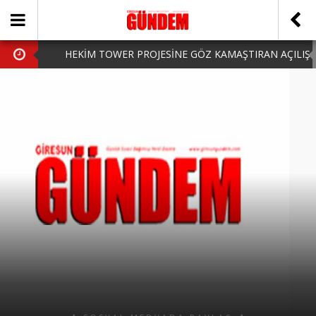
HEKİM TOWER PROJESİNE GÖZ KAMAŞTIRAN AÇILIŞ
AK PARTİ’DE YENİ YÜZLER
iPhone Arka Cam Değişimi ile Cihazınızı Koruyun
Hafta Sonu Şanlıurfa Çıkışlı Turlar Alternatifleri
HARUN CİCİ: VİDEOYU GÖRÜNCE GÖZLERİM DOLDU