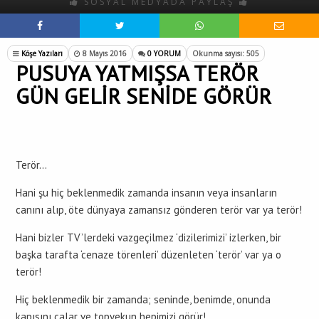
SOSYAL MEDYADA PAYLAŞ
Köşe Yazıları
8 Mayıs 2016
0 YORUM
Okunma sayısı: 505
PUSUYA YATMIŞSA TERÖR
GÜN GELİR SENİDE GÖRÜR
Terör…
Hani şu hiç beklenmedik zamanda insanın veya insanların
canını alıp, öte dünyaya zamansız gönderen terör var ya terör!
Hani bizler TV’lerdeki vazgeçilmez ‘dizilerimizi’ izlerken, bir
başka tarafta ‘cenaze törenleri’ düzenleten ‘terör’ var ya o
terör!
Hiç beklenmedik bir zamanda; seninde, benimde, onunda
kapısını çalar ve topyekun hepimizi görür!