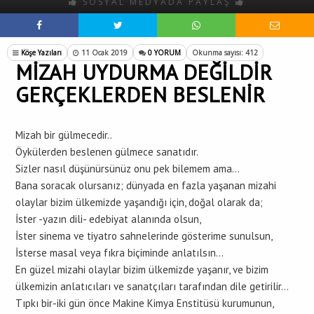
SOSYAL MEDYADA PAYLAŞ
Köşe Yazıları
11 Ocak 2019
0 YORUM
Okunma sayısı: 412
MİZAH UYDURMA DEĞİLDİR
GERÇEKLERDEN BESLENİR
Mizah bir gülmecedir..
Öykülerden beslenen gülmece sanatıdır.
Sizler nasıl düşünürsünüz onu pek bilemem ama…
Bana soracak olursanız; dünyada en fazla yaşanan mizahi
olaylar bizim ülkemizde yaşandığı için, doğal olarak da;
İster -yazın dili- edebiyat alanında olsun,
İster sinema ve tiyatro sahnelerinde gösterime sunulsun,
İsterse masal veya fıkra biçiminde anlatılsın…
En güzel mizahi olaylar bizim ülkemizde yaşanır, ve bizim
ülkemizin anlatıcıları ve sanatçıları tarafından dile getirilir…
Tıpkı bir-iki gün önce Makine Kimya Enstitüsü kurumunun,