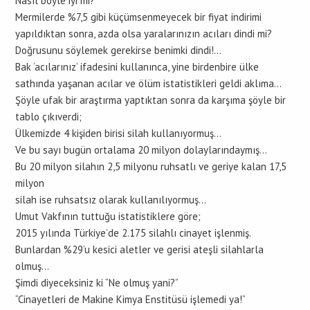
Nasıl böyle iyi mi?
Mermilerde %7,5 gibi küçümsenmeyecek bir fiyat indirimi
yapıldıktan sonra, azda olsa yaralarınızın acıları dindi mi?
Doğrusunu söylemek gerekirse benimki dindi!…
Bak ‘acılarınız’ ifadesini kullanınca, yine birdenbire ülke
sathında yaşanan acılar ve ölüm istatistikleri geldi aklıma…
Şöyle ufak bir araştırma yaptıktan sonra da karşıma şöyle bir
tablo çıkıverdi;
Ülkemizde 4 kişiden birisi silah kullanıyormuş…
Ve bu sayı bugün ortalama 20 milyon dolaylarındaymış…
Bu 20 milyon silahın 2,5 milyonu ruhsatlı ve geriye kalan 17,5
milyon
silah ise ruhsatsız olarak kullanılıyormuş…
Umut Vakfının tuttuğu istatistiklere göre;
2015 yılında Türkiye’de 2.175 silahlı cinayet işlenmiş.
Bunlardan %29’u kesici aletler ve gerisi ateşli silahlarla
olmuş…
Şimdi diyeceksiniz ki “Ne olmuş yani?”
“Cinayetleri de Makine Kimya Enstitüsü işlemedi ya!”