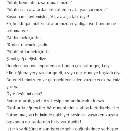
“Silah, bizim olmazsa-olmazımızdır”
“Silah bizim atalardan intikal eden ata yadigarımızdır”
Boşuna mı söylemişler; “At, avrat, silah” diye!
Eh, bu slogan bizlere atalarımızdan yadigar ise, bundan ne
anlamalıyız;
“At” binmek içindir…
“Kadın” dövmek içindir.
“Silah” öldürmek içindir..
Şimdi çağ değişti diye…
Dünden-bugüne köprülerin altından çok sular geçti diye..
Elin-oğluna yeryüzü dar geldi, uzaya göç etmeye başladı diye..
Geleneklerimizden ve göreneklerimizden vazgeçecek halimiz
yok ya!…
Öyle değil mi ama?
Sonuç olarak, şöyle özetleyip sonlandıracak olursak;
Okullarda öğrenciler, öğretmenlerini silahlarla öldürebilirler!
Futbol maçları bitiminde galibiyet sevincini yaşarken kazara
balkonda oturanlardan birisi vurulabilir!
İster köy düğünü olsun, isterse şehir düğünlerinde sarhoşun