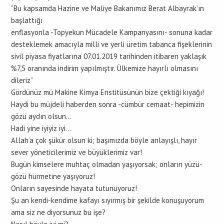
“Bu kapsamda Hazine ve Maliye Bakanımız Berat Albayrak’ın
başlattığı
enflasyonla -Topyekun Mücadele Kampanyasını- sonuna kadar
desteklemek amacıyla milli ve yerli üretim tabanca fişeklerinin
sivil piyasa fiyatlarına 07.01.2019 tarihinden itibaren yaklaşık
%7,5 oranında indirim yapılmıştır. Ülkemize hayırlı olmasını
dileriz”
Gördünüz mü Makine Kimya Enstitüsünün bize çektiği kıyağı!
Haydi bu müjdeli haberden sonra -cümbür cemaat- hepimizin
gözü aydın olsun…
Hadi yine iyiyiz iyi…
Allah’a çok şükür olsun ki; başımızda böyle anlayışlı, hayır
sever yöneticilerimiz ve büyüklerimiz var!
Bugün kimselere muhtaç olmadan yaşıyorsak; onların yüzü-
gözü hürmetine yaşıyoruz!
Onların sayesinde hayata tutunuyoruz!
Şu an kendi-kendime kafayı sıyırmış bir şekilde konuşuyorum
ama siz ne diyorsunuz bu işe?