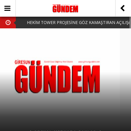
HEKİM TOWER PROJESİNE GÖZ KAMAŞTIRAN AÇILIŞ
AK PARTİ’DE YENİ YÜZLER
iPhone Arka Cam Değişimi ile Cihazınızı Koruyun
Hafta Sonu Şanlıurfa Çıkışlı Turlar Alternatifleri
HARUN CİCİ: VİDEOYU GÖRÜNCE GÖZLERİM DOLDU