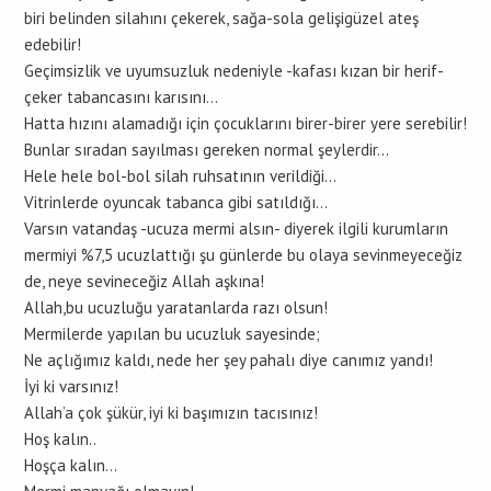
biri belinden silahını çekerek, sağa-sola gelişigüzel ateş
edebilir!
Geçimsizlik ve uyumsuzluk nedeniyle -kafası kızan bir herif-
çeker tabancasını karısını…
Hatta hızını alamadığı için çocuklarını birer-birer yere serebilir!
Bunlar sıradan sayılması gereken normal şeylerdir…
Hele hele bol-bol silah ruhsatının verildiği…
Vitrinlerde oyuncak tabanca gibi satıldığı…
Varsın vatandaş -ucuza mermi alsın- diyerek ilgili kurumların
mermiyi %7,5 ucuzlattığı şu günlerde bu olaya sevinmeyeceğiz
de, neye sevineceğiz Allah aşkına!
Allah,bu ucuzluğu yaratanlarda razı olsun!
Mermilerde yapılan bu ucuzluk sayesinde;
Ne açlığımız kaldı, nede her şey pahalı diye canımız yandı!
İyi ki varsınız!
Allah’a çok şükür, iyi ki başımızın tacısınız!
Hoş kalın..
Hoşça kalın…