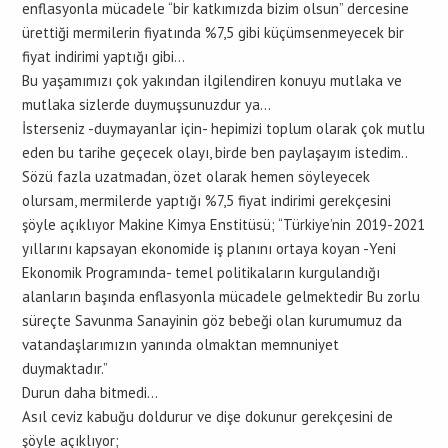
enflasyonla mücadele “bir katkımızda bizim olsun” dercesine
ürettiği mermilerin fiyatında %7,5 gibi küçümsenmeyecek bir
fiyat indirimi yaptığı gibi…
Bu yaşamımızı çok yakından ilgilendiren konuyu mutlaka ve
mutlaka sizlerde duymuşsunuzdur ya…
İsterseniz -duymayanlar için- hepimizi toplum olarak çok mutlu
eden bu tarihe geçecek olayı, birde ben paylaşayım istedim..
Sözü fazla uzatmadan, özet olarak hemen söyleyecek
olursam, mermilerde yaptığı %7,5 fiyat indirimi gerekçesini
şöyle açıklıyor Makine Kimya Enstitüsü; “Türkiye’nin 2019-2021
yıllarını kapsayan ekonomide iş planını ortaya koyan -Yeni
Ekonomik Programında- temel politikaların kurgulandığı
alanların başında enflasyonla mücadele gelmektedir Bu zorlu
süreçte Savunma Sanayinin göz bebeği olan kurumumuz da
vatandaşlarımızın yanında olmaktan memnuniyet
duymaktadır.”
Durun daha bitmedi…
Asıl ceviz kabuğu doldurur ve dişe dokunur gerekçesini de
şöyle açıklıyor;