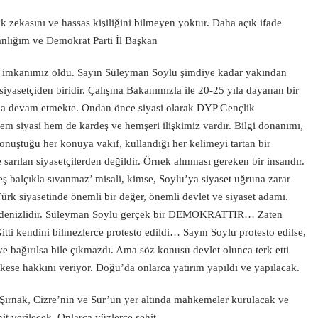
vrak zekasını ve hassas kişiliğini bilmeyen yoktur. Daha açık ifade
nlığım ve Demokrat Parti İl Başkan
 imkanımız oldu. Sayın Süleyman Soylu şimdiye kadar yakından
 siyasetçiden biridir. Çalışma Bakanımızla ile 20-25 yıla dayanan bir
la devam etmekte. Ondan önce siyasi olarak DYP Gençlik
 siyasi hem de kardeş ve hemşeri ilişkimiz vardır. Bilgi donanımı,
onuştuğu her konuya vakıf, kullandığı her kelimeyi tartan bir
rılan siyasetçilerden değildir. Örnek alınması gereken bir insandır.
eş balçıkla sıvanmaz’ misali, kimse, Soylu’ya siyaset uğruna zarar
ürk siyasetinde önemli bir değer, önemli devlet ve siyaset adamı.
Karadenizlidir. Süleyman Soylu gerçek bir DEMOKRATTIR… Zaten
tti kendini bilmezlerce protesto edildi… Sayın Soylu protesto edilse,
ye bağırılsa bile çıkmazdı. Ama söz konusu devlet olunca terk etti
rkese hakkını veriyor. Doğu’da onlarca yatırım yapıldı ve yapılacak.
 Şırnak, Cizre’nin ve Sur’un yer altında mahkemeler kurulacak ve
it verilecek. Onlarca yüzlerce şehit