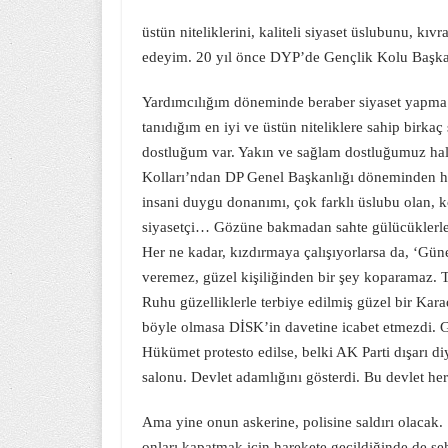
üstün niteliklerini, kaliteli siyaset üslubunu, kı
edeyim. 20 yıl önce DYP’de Gençlik Kolu Başka
Yardımcılığım döneminde beraber siyaset yapma
tanıdığım en iyi ve üstün niteliklere sahip birkaç
dostluğum var. Yakın ve sağlam dostluğumuz ha
Kolları’ndan DP Genel Başkanlığı döneminden hem
insani duygu donanımı, çok farklı üslubu olan, k
siyasetçi… Gözüne bakmadan sahte gülücüklerle sa
Her ne kadar, kızdırmaya çalışıyorlarsa da, ‘Gün
veremez, güzel kişiliğinden bir şey koparamaz. T
Ruhu güzelliklerle terbiye edilmiş güzel bir 
böyle olmasa DİSK’in davetine icabet etmezdi. Gi
Hükümet protesto edilse, belki AK Parti dışarı di
salonu. Devlet adamlığını gösterdi. Bu devlet he
Ama yine onun askerine, polisine saldırı olacak.
onları kapatmak için harekete geçildiğinde de şeh