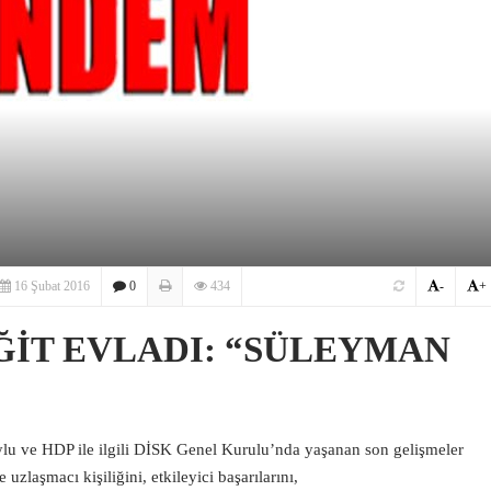
16 Şubat 2016
0
434
-
+
ĞİT EVLADI: “SÜLEYMAN
u ve HDP ile ilgili DİSK Genel Kurulu’nda yaşanan son gelişmeler
zlaşmacı kişiliğini, etkileyici başarılarını,