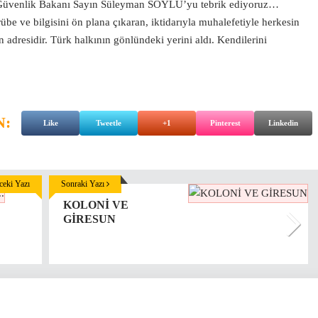
al Güvenlik Bakanı Sayın Süleyman SOYLU’yu tebrik ediyoruz…
übe ve bilgisini ön plana çıkaran, iktidarıyla muhalefetiyle herkesin
 adresidir. Türk halkının gönlündeki yerini aldı. Kendilerini
N:
Like
Tweetle
+1
Pinterest
Linkedin
eki Yazı
Sonraki Yazı
KOLONİ VE
GİRESUN