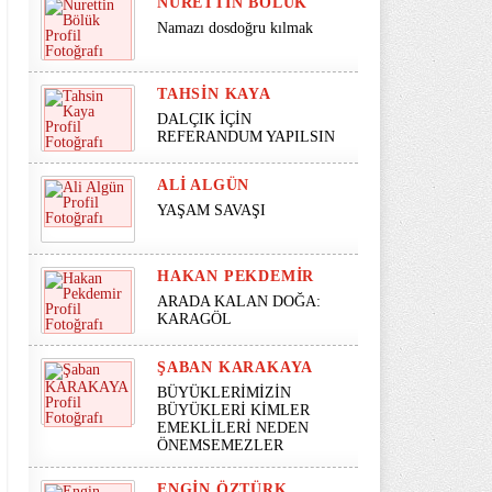
NURETTIN BÖLÜK
Namazı dosdoğru kılmak
TAHSIN KAYA
DALÇIK İÇİN
REFERANDUM YAPILSIN
ALI ALGÜN
YAŞAM SAVAŞI
HAKAN PEKDEMIR
ARADA KALAN DOĞA:
KARAGÖL
ŞABAN KARAKAYA
BÜYÜKLERİMİZİN
BÜYÜKLERİ KİMLER
EMEKLİLERİ NEDEN
ÖNEMSEMEZLER
ENGIN ÖZTÜRK