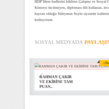
HDP’lilere hadlerini bildiren Çalışma ve Sosy
Kimseyi incitmeyen, diploması dili kullanan, tecr
hayran olduğu Süleyman Soylu siyasette kalitenin
kutluyorum.
SOSYAL MEDYADA
PAYLAŞI
Önc
RAHMAN ÇAKIR
VE EKİBİNE TAM
PUAN..