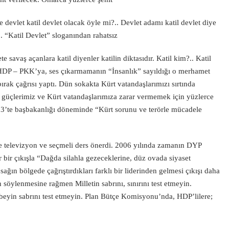
e devlet katil devlet olacak öyle mi?.. Devlet adamı katil devlet diye
. “Katil Devlet” sloganından rahatsız
 savaş açanlara katil diyenler katilin diktasıdır. Katil kim?.. Katil
DP – PKK’ya, ses çıkarmamanın “İnsanlık” sayıldığı o merhamet
ırak çağrısı yaptı. Dün sokakta Kürt vatandaşlarımızı sırtında
t güçlerimiz ve Kürt vatandaşlarımıza zarar vermemek için yüzlerce
93’te başbakanlığı döneminde “Kürt sorunu ve terörle mücadele
çe televizyon ve seçmeli ders önerdi. 2006 yılında zamanın DYP
ir çıkışla “Dağda silahla gezeceklerine, düz ovada siyaset
sağın bölgede çağrıştırdıkları farklı bir liderinden gelmesi çıkışı daha
 söylenmesine rağmen Milletin sabrını, sınırını test etmeyin.
beyin sabrını test etmeyin. Plan Bütçe Komisyonu’nda, HDP’lilere;