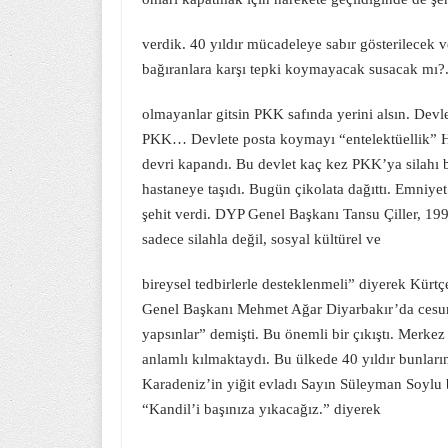
verdik. 40 yıldır mücadeleye sabır gösterilecek v
bağıranlara karşı tepki koymayacak susacak mı?.
olmayanlar gitsin PKK safında yerini alsın. Devlete
PKK… Devlete posta koymayı “entelektüellik” H
devri kapandı. Bu devlet kaç kez PKK’ya silahı b
hastaneye taşıdı. Bugün çikolata dağıttı. Emniye
şehit verdi. DYP Genel Başkanı Tansu Çiller, 19
sadece silahla değil, sosyal kültürel ve
bireysel tedbirlerle desteklenmeli” diyerek Kürt
Genel Başkanı Mehmet Ağar Diyarbakır’da cesur b
yapsınlar” demişti. Bu önemli bir çıkıştı. Merkez 
anlamlı kılmaktaydı. Bu ülkede 40 yıldır bunların
Karadeniz’in yiğit evladı Sayın Süleyman Soylu 
“Kandil’i başınıza yıkacağız.” diyerek