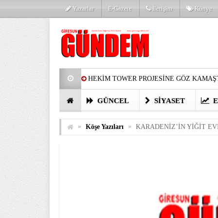
Yazarlar
E-Gazete
İletişim
Künye
HEKİM TOWER PROJESİNE GÖZ KAMAŞT
PARTİ’DE YENİ YÜZLER
HARUN Cİ
GÜNCEL
SIYASET
E
GÖZLERİM DOLDU
ÖNER HEKİM’D
»
»
Köşe Yazıları
KARADENİZ’İN YİĞİT E
BİRİNCİSİ YAPILAN TAMDERE YAPRAKL
KATILIMCILARI COŞTURDU