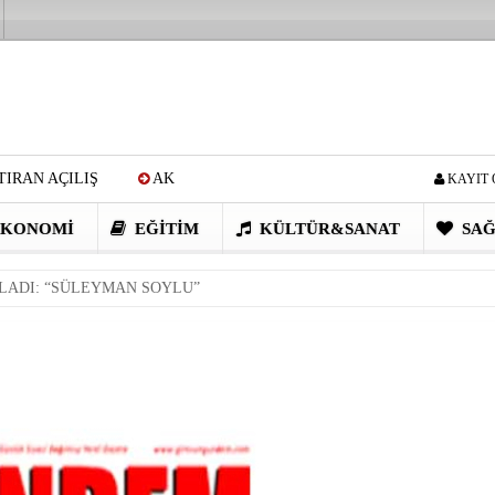
IRAN AÇILIŞ
AK
KAYIT 
Cİ: VİDEOYU GÖRÜNCE
KONOMI
EĞITIM
KÜLTÜR&SANAT
SAĞ
EN DEVRİM GİBİ PROJELER
VLADI: “SÜLEYMAN SOYLU”
I OBASI YAYLA ŞENLİĞİ