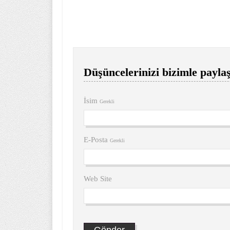
Düşüncelerinizi bizimle paylaş
İsim
Gerekli
E-Posta
Gerekli
Web Site