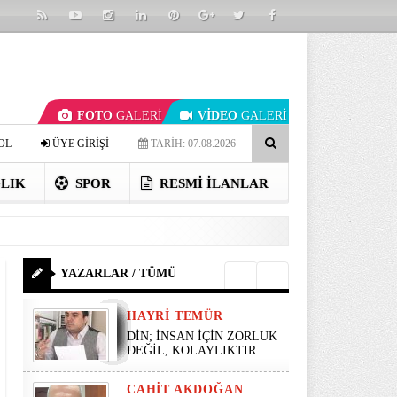
FOTO
GALERİ
VİDEO
GALERİ
OL
ÜYE GİRİŞİ
TARİH: 07.08.2026
LIK
SPOR
RESMI İLANLAR
YAZARLAR / TÜMÜ
HAYRI TEMÜR
DİN; İNSAN İÇİN ZORLUK
DEĞİL, KOLAYLIKTIR
CAHIT AKDOĞAN