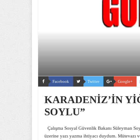
Facebook
Twitter
Google+
KARADENİZ’İN Yİ
SOYLU”
Çalışma Sosyal Güvenlik Bakanı Süleyman Soyl
üzerine yazı yazma ihtiyacı duydum. Mütevazı ve u