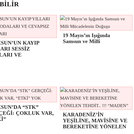
BİLİR
19 Mayıs’ın Işığında
Samsun ve Milli
ESUN’UN KAYIP
ARI SESSİZ
LARI VE
SUN’DA “STK”
ÇEĞİ: ÇOKLUK VAR,
KARADENİZ’İN
İ”
YEŞİLİNE, MAVİSİNE VE
BEREKETİNE YÖNELEN