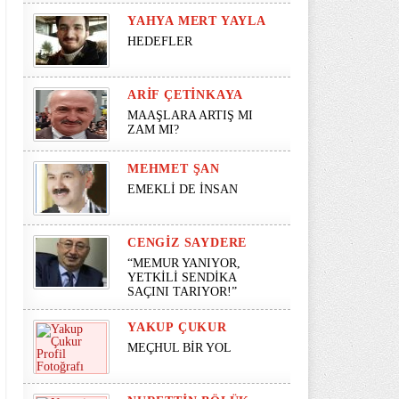
YAHYA MERT YAYLA
HEDEFLER
ARIF ÇETINKAYA
MAAŞLARA ARTIŞ MI
ZAM MI?
MEHMET ŞAN
EMEKLİ DE İNSAN
CENGIZ SAYDERE
“MEMUR YANIYOR,
YETKİLİ SENDİKA
SAÇINI TARIYOR!”
YAKUP ÇUKUR
MEÇHUL BİR YOL