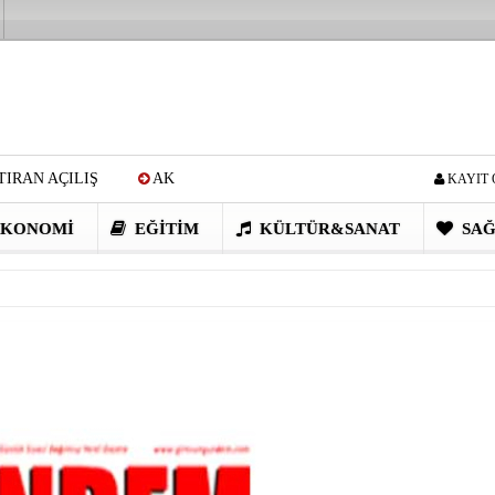
IRAN AÇILIŞ
AK
KAYIT 
Cİ: VİDEOYU GÖRÜNCE
KONOMI
EĞITIM
KÜLTÜR&SANAT
SAĞ
EN DEVRİM GİBİ PROJELER
I OBASI YAYLA ŞENLİĞİ