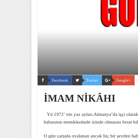
Facebook
Twitter
Google+
İMAM NİKÂHI
Yıl 1972’ nin yaz ayları.Almanya’da işçi olarak
babasının memleketinde izinde olmasını fırsat bi
O gün çarşıda oyalanan ancak hiç bir şeyden hab