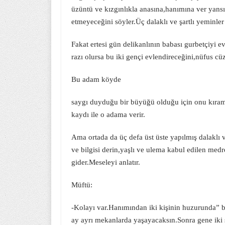
üzüntü ve kızgınlıkla anasına,hanımına ver yans
etmeyeceğini söyler.Üç dalaklı ve şartlı yeminler
Fakat ertesi gün delikanlının babası gurbetçiyi 
razı olursa bu iki gençi evlendireceğini,nüfus cü
Bu adam köyde
saygı duyduğu bir büyüğü olduğu için onu kırama
kaydı ile o adama verir.
Ama ortada da üç defa üst üste yapılmış dalaklı 
ve bilgisi derin,yaşlı ve ulema kabul edilen m
gider.Meseleyi anlatır.
Müftü:
-Kolayı var.Hanımından iki kişinin huzurunda” b
ay ayrı mekanlarda yaşayacaksın.Sonra gene iki ş