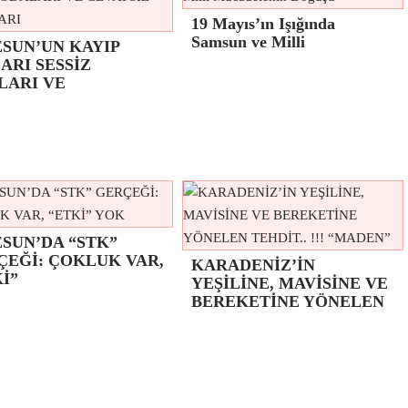
19 Mayıs’ın Işığında
Samsun ve Milli
ESUN’UN KAYIP
ARI SESSİZ
LARI VE
SUN’DA “STK”
ÇEĞİ: ÇOKLUK VAR,
KARADENİZ’İN
İ”
YEŞİLİNE, MAVİSİNE VE
BEREKETİNE YÖNELEN