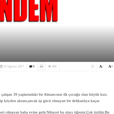
10 Ağustos 2017
0
408
-
+
 çalışan 39 yaşlarındaki bir Almancının ilk çocuğu olan büyük kızı;
lip köyden akranı,ancak işi gücü olmayan bir delikanlıya kaçar.
eri olmayan baba evine gelir.Nihayet bu olayı öğrenir.Çok üzülür.Bu