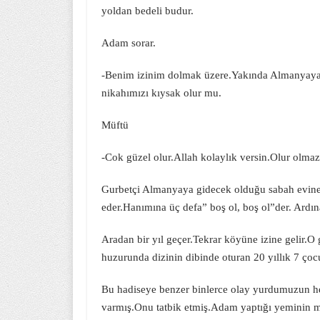
yoldan bedeli budur.
Adam sorar.
-Benim izinim dolmak üzere.Yakında Almanyaya
nikahımızı kıysak olur mu.
Müftü
-Cok güzel olur.Allah kolaylık versin.Olur olmaz 
Gurbetçi Almanyaya gidecek olduğu sabah evine 
eder.Hanımına üç defa” boş ol, boş ol”der. Ardı
Aradan bir yıl geçer.Tekrar köyüne izine gelir.O g
huzurunda dizinin dibinde oturan 20 yıllık 7 çocu
Bu hadiseye benzer binlerce olay yurdumuzun her
varmış.Onu tatbik etmiş.Adam yaptığı yeminin 