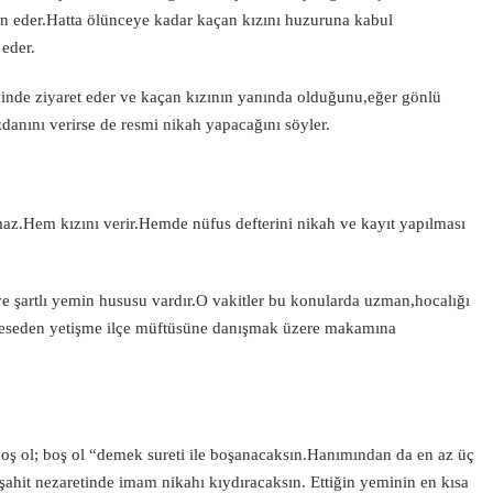
ın eder.Hatta ölünceye kadar kaçan kızını huzuruna kabul
 eder.
evinde ziyaret eder ve kaçan kızının yanında olduğunu,eğer gönlü
zdanını verirse de resmi nikah yapacağını söyler.
z.Hem kızını verir.Hemde nüfus defterini nikah ve kayıt yapılması
ve şartlı yemin hususu vardır.O vakitler bu konularda uzman,hocalığı
edreseden yetişme ilçe müftüsüne danışmak üzere makamına
oş ol; boş ol “demek sureti ile boşanacaksın.Hanımından da en az üç
ahit nezaretinde imam nikahı kıydıracaksın. Ettiğin yeminin en kısa