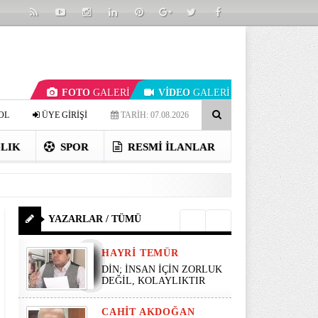
FOTO
GALERİ
VİDEO
GALERİ
OL
ÜYE GİRİŞİ
TARİH: 07.08.2026
LIK
SPOR
RESMI İLANLAR
YAZARLAR / TÜMÜ
HAYRI TEMÜR
DİN; İNSAN İÇİN ZORLUK
DEĞİL, KOLAYLIKTIR
CAHIT AKDOĞAN