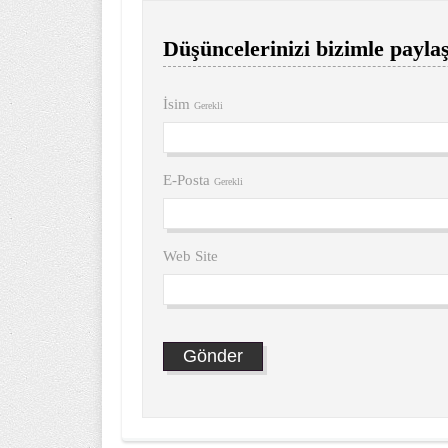
Düşüncelerinizi bizimle paylaş
İsim
Gerekli
E-Posta
Gerekli
Web Site