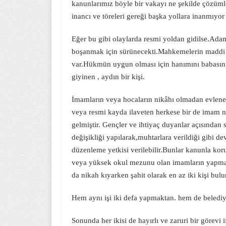
kanunlarımız böyle bir vakayı ne şekilde çözüm
inancı ve töreleri gereği başka yollara inanmıyo
Eğer bu gibi olaylarda resmi yoldan gidilse.A
boşanmak için sürünecekti.Mahkemelerin maddi 
var.Hükmün uygun olması için hanımını babasını
giyinen , aydın bir kişi.
İmamların veya hocaların nikâhı olmadan evlene
veya resmi kayda ilaveten herkese bir de imam n
gelmiştir. Gençler ve ihtiyaç duyanlar açısından 
değişikliği yapılarak,muhtarlara verildiği gibi 
düzenleme yetkisi verilebilir.Bunlar kanunla koru
veya yüksek okul mezunu olan imamların yapmas
da nikah kıyarken şahit olarak en az iki kişi bulu
Hem aynı işi iki defa yapmaktan. hem de belediy
Sonunda her ikisi de hayırlı ve zaruri bir görevi i