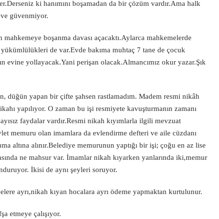
ler.Derseniz ki hanımını boşamadan da bir çözüm vardır.Ama halk
r ve güvenmiyor.
dam mahkemeye boşanma davası açacaktı.Aylarca mahkemelerde
yükümlülükleri de var.Evde bakıma muhtaç 7 tane de çocuk
n evine yollayacak.Yani perişan olacak.Almancımız okur yazar.Şık
n, düğün yapan bir çifte şahsen rastlamadım. Madem resmi nikâh
ikahı yapılıyor. O zaman bu işi resmiyete kavuşturmanın zamanı
sayısız faydalar vardır.Resmi nikah kıyımlarla ilgili mevzuat
devlet memuru olan imamlara da evlendirme defteri ve aile cüzdanı
ma altına alınır.Belediye memurunun yaptığı bir işi; çoğu en az lise
ında ne mahsur var. İmamlar nikah kıyarken yanlarında iki,memur
nduruyor. İkisi de aynı şeyleri soruyor.
elere ayrı,nikah kıyan hocalara ayrı ödeme yapmaktan kurtulunur.
fşa etmeye çalışıyor.