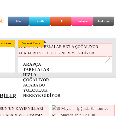
N:
Like
Tweetle
+1
Pinterest
Linkedin
eki Yazı
Sonraki Yazı
ARAPÇA
TABELALAR
HIZLA
ÇOĞALIYOR
ACABA BU
YOLCULUK
BİLİR
NEREYE GİDİYOR