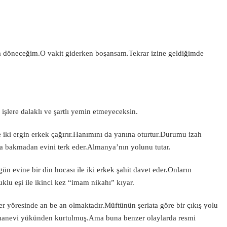
 döneceğim.O vakit giderken boşansam.Tekrar izine geldiğimde
işlere dalaklı ve şartlı yemin etmeyeceksin.
iki ergin erkek çağırır.Hanımını da yanına oturtur.Durumu izah
na bakmadan evini terk eder.Almanya’nın yolunu tutar.
ün evine bir din hocası ile iki erkek şahit davet eder.Onların
klu eşi ile ikinci kez “imam nikahı” kıyar.
 yöresinde an be an olmaktadır.Müftünün şeriata göre bir çıkış yolu
manevi yükünden kurtulmuş.Ama buna benzer olaylarda resmi