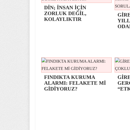
DİN; İNSAN İÇİN
ZORLUK DEĞİL,
GİR
KOLAYLIKTIR
YILL
ODA
FINDIKTA KURUMA
GİRE
ALARMI: FELAKETE Mİ
GER
GİDİYORUZ?
“ETK