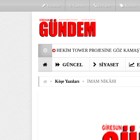
Yazarlar
E-Gazete
İletişim
Künye
HEKİM TOWER PROJESİNE GÖZ KAMAŞT
PARTİ’DE YENİ YÜZLER
HARUN Cİ
GÜNCEL
SIYASET
E
GÖZLERİM DOLDU
ÖNER HEKİM’D
»
»
Köşe Yazıları
İMAM NİKÂHI
BİRİNCİSİ YAPILAN TAMDERE YAPRAKL
KATILIMCILARI COŞTURDU