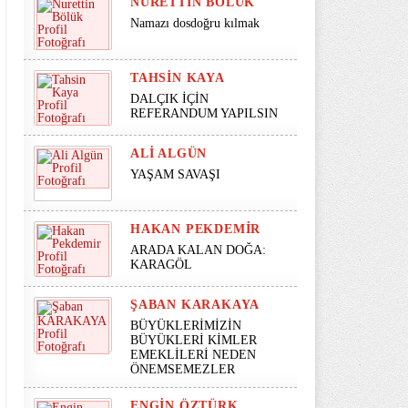
NURETTIN BÖLÜK
Namazı dosdoğru kılmak
TAHSIN KAYA
DALÇIK İÇİN
REFERANDUM YAPILSIN
ALI ALGÜN
YAŞAM SAVAŞI
HAKAN PEKDEMIR
ARADA KALAN DOĞA:
KARAGÖL
ŞABAN KARAKAYA
BÜYÜKLERİMİZİN
BÜYÜKLERİ KİMLER
EMEKLİLERİ NEDEN
ÖNEMSEMEZLER
ENGIN ÖZTÜRK