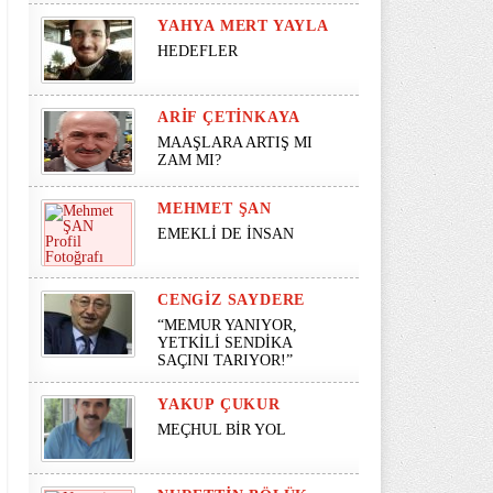
YAHYA MERT YAYLA
HEDEFLER
ARIF ÇETINKAYA
MAAŞLARA ARTIŞ MI
ZAM MI?
MEHMET ŞAN
EMEKLİ DE İNSAN
CENGIZ SAYDERE
“MEMUR YANIYOR,
YETKİLİ SENDİKA
SAÇINI TARIYOR!”
YAKUP ÇUKUR
MEÇHUL BİR YOL