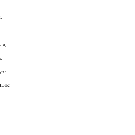
.
yor,
r.
yor,
İDİR!