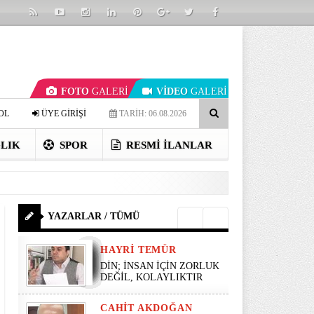
FOTO
GALERİ
VİDEO
GALERİ
OL
ÜYE GİRİŞİ
TARİH: 06.08.2026
LIK
SPOR
RESMI İLANLAR
YAZARLAR / TÜMÜ
HAYRI TEMÜR
DİN; İNSAN İÇİN ZORLUK
DEĞİL, KOLAYLIKTIR
CAHIT AKDOĞAN