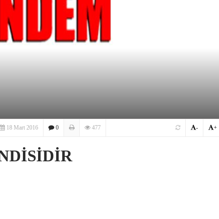
18 Mart 2016
0
477
-
+
NDİSİDİR