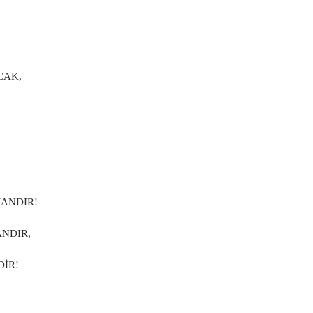
CAK,
MANDIR!
NDIR,
DİR!