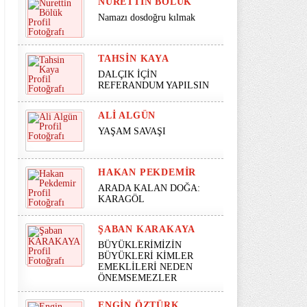
NURETTIN BÖLÜK
Namazı dosdoğru kılmak
TAHSIN KAYA
DALÇIK İÇİN
REFERANDUM YAPILSIN
ALI ALGÜN
YAŞAM SAVAŞI
HAKAN PEKDEMIR
ARADA KALAN DOĞA:
KARAGÖL
ŞABAN KARAKAYA
BÜYÜKLERİMİZİN
BÜYÜKLERİ KİMLER
EMEKLİLERİ NEDEN
ÖNEMSEMEZLER
ENGIN ÖZTÜRK