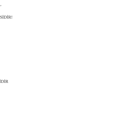
,
SİDİR!
İDİR