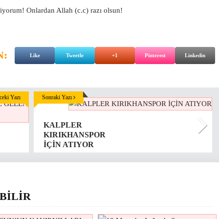
liyorum! Onlardan Allah (c.c) razı olsun!
N:
Like
Tweetle
+1
Pinterest
Linkedin
eki Yazı
Sonraki Yazı
KALPLER
KIRIKHANSPOR
İÇİN ATIYOR
BİLİR