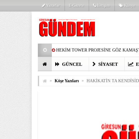
Yazarlar
E-Gazete
İletişim
Künye
HEKİM TOWER PROJESİNE GÖZ KAMAŞT
PARTİ’DE YENİ YÜZLER
HARUN Cİ
GÜNCEL
SIYASET
E
GÖZLERİM DOLDU
ÖNER HEKİM’D
»
»
Köşe Yazıları
HAKİKATİN TA KENDİSİD
BİRİNCİSİ YAPILAN TAMDERE YAPRAKL
KATILIMCILARI COŞTURDU