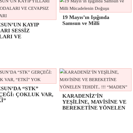
19 Mayıs’ın Işığında
Samsun ve Milli
ESUN’UN KAYIP
ARI SESSİZ
LARI VE
SUN’DA “STK”
ÇEĞİ: ÇOKLUK VAR,
KARADENİZ’İN
İ”
YEŞİLİNE, MAVİSİNE VE
BEREKETİNE YÖNELEN