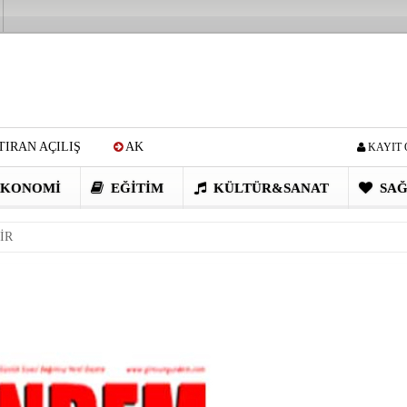
IRAN AÇILIŞ
AK
KAYIT 
Cİ: VİDEOYU GÖRÜNCE
KONOMI
EĞITIM
KÜLTÜR&SANAT
SAĞ
EN DEVRİM GİBİ PROJELER
İR
I OBASI YAYLA ŞENLİĞİ