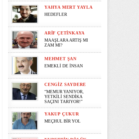
YAHYA MERT YAYLA
HEDEFLER
ARIF ÇETINKAYA
MAAŞLARA ARTIŞ MI
ZAM MI?
MEHMET ŞAN
EMEKLİ DE İNSAN
CENGIZ SAYDERE
“MEMUR YANIYOR,
YETKİLİ SENDİKA
SAÇINI TARIYOR!”
YAKUP ÇUKUR
MEÇHUL BİR YOL