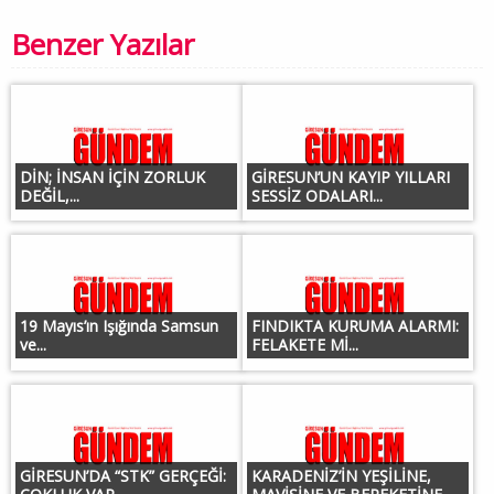
Benzer Yazılar
DİN; İNSAN İÇİN ZORLUK
GİRESUN’UN KAYIP YILLARI
DEĞİL,...
SESSİZ ODALARI...
19 Mayıs’ın Işığında Samsun
FINDIKTA KURUMA ALARMI:
ve...
FELAKETE Mİ...
GİRESUN’DA “STK” GERÇEĞİ:
KARADENİZ’İN YEŞİLİNE,