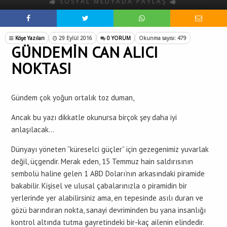
SOSYAL MEDYADA PAYLAŞ
Köşe Yazıları
29 Eylül 2016
0 YORUM
Okunma sayısı: 479
GÜNDEMİN CAN ALICI
NOKTASI
Gündem çok yoğun ortalık toz duman,
Ancak bu yazı dikkatle okunursa birçok şey daha iyi
anlaşılacak…
Dünyayı yöneten “küreselci güçler” için gezegenimiz yuvarlak
değil, üçgendir. Merak eden, 15 Temmuz hain saldırısının
sembolü haline gelen 1 ABD Doları’nın arkasındaki piramide
bakabilir. Kişisel ve ulusal çabalarınızla o piramidin bir
yerlerinde yer alabilirsiniz ama, en tepesinde asılı duran ve
gözü barındıran nokta, sanayi devriminden bu yana insanlığı
kontrol altında tutma gayretindeki bir-kaç ailenin elindedir.