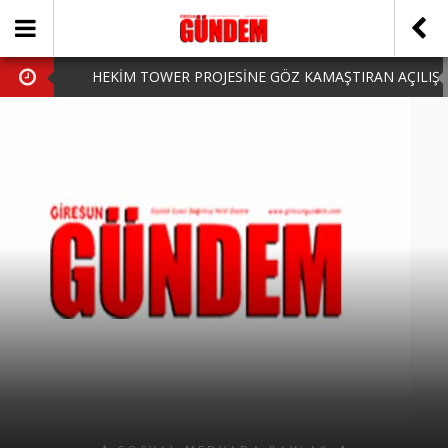
HEKİM TOWER PROJESİNE GÖZ KAMAŞTIRAN AÇILIŞ
AK PARTİ’DE YENİ YÜZLER
iPhone Arka Cam Değişimi ile Cihazınızı Koruyun
Hafta Sonu Şanlıurfa Çıkışlı Turlar Alternatifleri
HARUN CİCİ: VİDEOYU GÖRÜNCE GÖZLERİM DOLDU