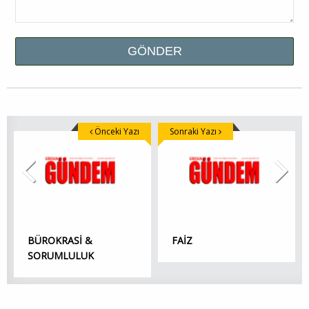
Önceki Yazı
Sonraki Yazı
BÜROKRASİ &
FAİZ
SORUMLULUK