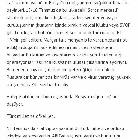
Lafı uzatmayacağım, Rusya’nın gelişmelere soğukkanlı bakan
beyinleri, 15-16 Temmuz’da bu ülkedeki “Soros merkezli”
stratejik araştırma kuruluşları, akademisyenler ve yayın
kuruluşlarının (bunların içinde bırakın Valdai Klübü veya SVOP
gibi kuruluşları, Putin’in küresel sesi olarak tanımlanan RT
TV’nin şef editörü Margarita Simonyan bile vardı, hepsini not
ettik) Erdoğan’ın yok edilmesini nasıl desteklediklerini
biliyorlar. Bu kurum ve insanların o sırada yürüttükleri algı
operasyonları, aslında Rusya’nın ulusal çıkarlarına aykırıydı.
Bu nedenle, uyarım, ülkelerinin geleceği için ter döken
Ruslara’dır, bünyenizde bir virüs var ve o virüs yarattığı yüksek
ateşle Suriye’de sizi hasta ediyor.
Halep’e atılan her bomba, aslında, Rusya’nın geleceğine
düşüyor…
Türk milletine öfkeliler…
15 Temmuz’da kral çıplak yakalandı. Türk milleti ve ordusu
içindeki vatanseverler, ABD’ye suçüstü yaptı ve bunu tüm