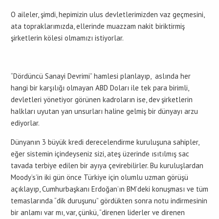
O aileler, şimdi, hepimizin ulus devletlerimizden vaz geçmesini,
ata topraklarımızda, ellerinde muazzam nakit biriktirmiş
şirketlerin kölesi olmamızı istiyorlar.
“Dördüncü Sanayi Devrimi” hamlesi planlayıp, aslında her
hangi bir karşılığı olmayan ABD Doları ile tek para birimli,
devletleri yönetiyor görünen kadroların ise, dev şirketlerin
halkları uyutan yan unsurları haline gelmiş bir dünyayı arzu
ediyorlar.
Dünyanın 3 büyük kredi derecelendirme kuruluşuna sahipler,
eğer sistemin içindeyseniz sizi, ateş üzerinde ısıtılmış sac
tavada terbiye edilen bir ayıya çevirebilirler. Bu kuruluşlardan
Moody’s’in iki gün önce Türkiye için olumlu uzman görüşü
açıklayıp, Cumhurbaşkanı Erdoğan’ın BM’deki konuşması ve tüm
temaslarında “dik duruşunu” gördükten sonra notu indirmesinin
bir anlamı var mı, var, çünkü, “direnen liderler ve direnen