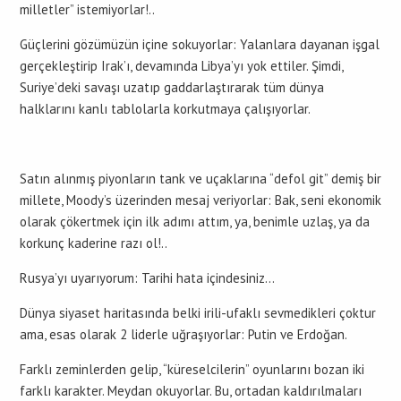
milletler” istemiyorlar!..
Güçlerini gözümüzün içine sokuyorlar: Yalanlara dayanan işgal
gerçekleştirip Irak’ı, devamında Libya’yı yok ettiler. Şimdi,
Suriye’deki savaşı uzatıp gaddarlaştırarak tüm dünya
halklarını kanlı tablolarla korkutmaya çalışıyorlar.
Satın alınmış piyonların tank ve uçaklarına “defol git” demiş bir
millete, Moody’s üzerinden mesaj veriyorlar: Bak, seni ekonomik
olarak çökertmek için ilk adımı attım, ya, benimle uzlaş, ya da
korkunç kaderine razı ol!..
Rusya’yı uyarıyorum: Tarihi hata içindesiniz…
Dünya siyaset haritasında belki irili-ufaklı sevmedikleri çoktur
ama, esas olarak 2 liderle uğraşıyorlar: Putin ve Erdoğan.
Farklı zeminlerden gelip, “küreselcilerin” oyunlarını bozan iki
farklı karakter. Meydan okuyorlar. Bu, ortadan kaldırılmaları