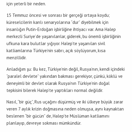
için yeterli bir neden.
15 Temmuz öncesi ve sonrası bir gerçeği ortaya koydu;
küreselcilerin kanlı senaryolarına “dur” diyebilmek için
insanlığın Putin-Erdoğan işbirliğine ihtiyacı var. Ama Halep
merkezli Suriye’de yaşanılanlar, giderek, bu önemli işbirliğinin
ufkuna kara bulutlar yığıyor. Halep’te yaşanılan sivil
katliamlarına Türkiye’nin sabrı, açık söylüyorum, kısa
menzillidir.
Anladığım şu: Bu kez, Türkiye’nin değil, Rusya’nın, kendi içindeki
“paralel devlete” yakından bakması gerekiyor, çünkü, köklü ve
deneyimli bir devlet olarak Rusya’nın Türkiye’nin doğal
tepkisini bilerek Halep’te yaptıkları normal değildir.
Nasıl, “bir güç”, Rus uçağını düşürmüş ve iki ülkeye büyük zarar
veren 7 aylık krizin doğmasına neden olmuşsa, aynı kaynaktan
beslenen “bir gücün” de, Halep’te Müslüman katliamını
planlayıp, devreye sokması mümkündür.