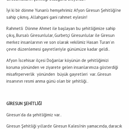
İyi ki bir dönme Yunanlı hemşehrimiz Afyon Giresun Şehitliği’ne
sahip çıkmış..Allahgani gani rahmet eylesin!
Rahmetli Dönme Ahmet ile başlayan bu şehitliğimize sahip
çıkış, Bursalı Giresunlular, Gurbetçi Giresunlular ile Giresun
merkez insanlarının ve son olarak vekilimiz Hasan Turan’ın
çevre düzenlemesi gayretleriyle günümüze kadar geldi..
Afyon İscehisar ilçesi Doğanlar köyünün de şehitliğimizi
koruma yönünden ve ziyarete gelen insanlarımıza gösterdiği
misafirperverlik yönünden büyük gayretleri var..Giresun
insanının resmi anma günü olan bir şehitliği..
GİRESUN ŞEHİTLİĞİ
Giresun’da da şehitliğimiz var..
Giresun Şehitliği yıllardır Giresun Kalesi’nin yamacında, daracık