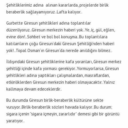
Şehitliklerimiz adına alınan kararlarda, projelerde birlik
beraberlik sağlayamıyoruz..Lafta kalıyor..
Gurbette Giresun şehitlikleri adına toplantılar
düzenliyoruz..Giresun merkezin haberi yok..Ye, iç, gül, eğlen,
evine dön!..Sohbet ve bol bol konuşma..Bu toplantılara
katılanların çoğu Giresun’daki Giresun Şehitliği’nden haberi
yok!..Topal Osman’ın Giresun’da nerede anıldığını bilmez..
İldışındaki Giresun şehitliklerine kafa yoranları, Giresun merkez
şehitliği içinde kafa yorması gerekiyor..Yormuyorlarsa, Giresun
şehitlikleri adına yaptıkları çalışmalardan, masraflardan,
etkinliklerden Giresun merkezin haberi olmayacaktır..Yalnız
kallmaya devam edeceklerdir..
Bu durumda Giresun birlik-beraberlik kültürüne sekte
vuruyor..Birlik-beraberlik sözleri havada kalıyor..Bu durum;
sigara içenin “sigara içmeyin, zararlıdır” demesi gibi bir görüntü
yaratıyor..