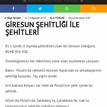
SOSYAL MEDYADA PAYLAŞ
Köşe Yazıları
14 Ağustos 2017
0 YORUM
Okunma sayısı: 647
GİRESUN ŞEHİTLİĞİ İLE
ŞEHİTLERİ
81 il içinde, il dışında şehitlikleri olan ilin Giresun olduğunu
BİLMEYEN YOK..
Övündüğümüzü her mikrofonu eline alan söylemeye çalışıyor..
Bakın; Polatlı’da rahmetli Hüseyin Alparslan ve arkadaşlarının
şehitliği bulundu..Taş yığını içinde..
Acil bakıma ihtiyacı var..Hem de Polatlı’nın şehir içinde bu
şehitlik…
Afyon’da, Polatlı’da, Sarıkamış’ta, Çanakkale’de, Irak’ta
Giresunluların şehitliği olduğunu biliyoruz..