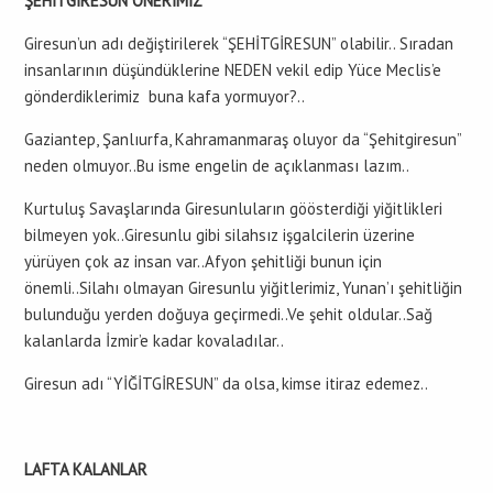
ŞEHİTGİRESUN ÖNERİMİZ
Giresun’un adı değiştirilerek “ŞEHİTGİRESUN” olabilir.. Sıradan
insanlarının düşündüklerine NEDEN vekil edip Yüce Meclis’e
gönderdiklerimiz buna kafa yormuyor?..
Gaziantep, Şanlıurfa, Kahramanmaraş oluyor da “Şehitgiresun”
neden olmuyor..Bu isme engelin de açıklanması lazım..
Kurtuluş Savaşlarında Giresunluların göösterdiği yiğitlikleri
bilmeyen yok..Giresunlu gibi silahsız işgalcilerin üzerine
yürüyen çok az insan var..Afyon şehitliği bunun için
önemli..Silahı olmayan Giresunlu yiğitlerimiz, Yunan’ı şehitliğin
bulunduğu yerden doğuya geçirmedi..Ve şehit oldular..Sağ
kalanlarda İzmir’e kadar kovaladılar..
Giresun adı “YİĞİTGİRESUN” da olsa, kimse itiraz edemez..
LAFTA KALANLAR