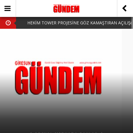
HEKİM TOWER PROJESİNE GÖZ KAMAŞTIRAN AÇILIŞ
AK PARTİ’DE YENİ YÜZLER
iPhone Arka Cam Değişimi ile Cihazınızı Koruyun
Hafta Sonu Şanlıurfa Çıkışlı Turlar Alternatifleri
HARUN CİCİ: VİDEOYU GÖRÜNCE GÖZLERİM DOLDU