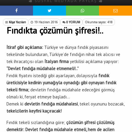
SOSYAL MEDYADA PAYLAŞ
Köşe Yazıları
19 Haziran 2016
0 YORUM
Okunma sayısı: 418
Fındıkta çözümün şifresi!..
İtiraf gibi açıklama:
Türkiye ve dünya fındık piyasasını
tekelinde bulunduran, Türkiye’de fındığın nihai tek alıcısı ve
tek ihracatçısı olan
İtalyan firma
yetkilisi açıklama yapıyor:
“Devlet fındığa müdahale etmemeli!..”
Fındık fiyatını istediği gibi ayarlayan, dolayısıyla
fındık
üreticisiyle kedinin yumağıyla oynadığı gibi oynayan fındık
tekeli firma;
devletin fındığa müdahale edeceğini görmüş
olmalı ki, feryat etmeye başladı…
Demek ki
devletin fındığa müdahalesi
, tekel oyununu bozacak,
tekelcilerin keyfini kaçıracak!
Fındık tekeli sızlandığına göre;
çözümün şifresi çözülmüş
demektir:
Devlet fındığa müdahale etmeli, hem de acilen