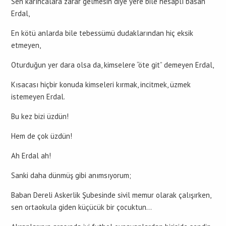
Sen karıncalara zarar gelmesin diye yere bile hesaplı basan
Erdal,
En kötü anlarda bile tebessümü dudaklarından hiç eksik
etmeyen,
Oturduğun yer dara olsa da, kimselere “öte git” demeyen Erdal,
Kısacası hiçbir konuda kimseleri kırmak, incitmek, üzmek
istemeyen Erdal.
Bu kez bizi üzdün!
Hem de çok üzdün!
Ah Erdal ah!
Sanki daha dünmüş gibi anımsıyorum;
Baban Dereli Askerlik Şubesinde sivil memur olarak çalışırken,
sen ortaokula giden küçücük bir çocuktun…