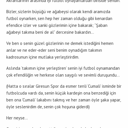
Akranlarının arasında iyi futbol oynayanlardan biriside sendin.
Bizler, sizlerin büyüğü ve ağabeysi olarak kendi aramızda
futbol oynarken, sen hep her zaman olduğu gibi kenardan
efendice izler ve sanki gözlerimin içine bakarak; “Şaban
ağabeyi takıma beni de al” dercesine bakardın…
Ve ben o senin güzel gözlerinin ne demek istediğini hemen
anlar ve ne eder-eder seni benim oynadığım takımın
kadrosunun içine mutlaka yerleştirirdim.
Aslında ‘takımın içine yerleştiren’ senin iyi futbol oynamandan
çok efendiliğin ve herkese olan saygılı ve sevimli duruşundu…
(Hatta o sıralar Giresun Spor da esmer tenli ‘Cumali’ isminde bir
futbolcuda vardı da, senin küçük kardeşin ona benzediği için
ben ona ‘Cumali’ lakabını takmış ve her zaman öyle şaka yapar,
öyle seslenirdim de, senin çok hoşuna giderdi)
Her neyse…