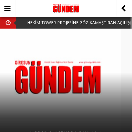
HEKİM TOWER PROJESİNE GÖZ KAMAŞTIRAN AÇILIŞ
AK PARTİ’DE YENİ YÜZLER
iPhone Arka Cam Değişimi ile Cihazınızı Koruyun
Hafta Sonu Şanlıurfa Çıkışlı Turlar Alternatifleri
HARUN CİCİ: VİDEOYU GÖRÜNCE GÖZLERİM DOLDU