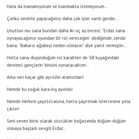
Hala da inanamıyorum ve inanmakta istemiyorum…
Çünkü seninle yapacağımız daha çok işler vardı geride…
Unuttun mu sana bundan daha iki-üç ay öncesi; “Erdal sana
oynayacağımız oyundan bir rol vereceğim” dediğimde, sende
bana; “Bakarız ağabeyi neden olmasın” diye yanıt vermiştin…
Hatta sana düşündüğüm rol karakteri de ’68 kuşağındaki
devrimci gençlerin’ birisini oynatacaktım…
Ama sen kaçar gibi ayrıldın aramızdan!
Hemde bu soğuk kara-kış ayında!
Hemde Herkesi şaşırtırcasına, hatta şaşırtmak istercesine yola
çıktın!
Seni seven birisi olarak sözcükler boğazımda düğüm-düğüm
olmaya başladı sevgili Erdal…