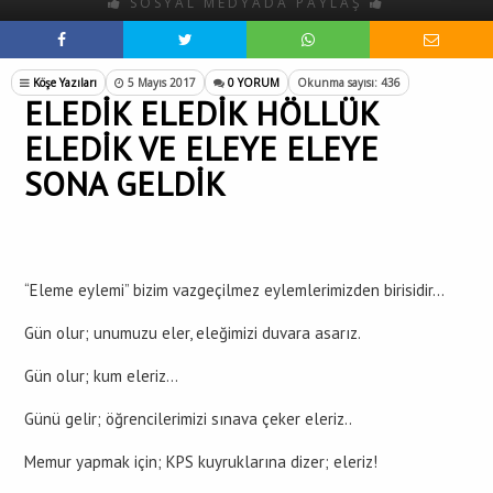
SOSYAL MEDYADA PAYLAŞ
Köşe Yazıları
5 Mayıs 2017
0 YORUM
Okunma sayısı: 436
ELEDİK ELEDİK HÖLLÜK
ELEDİK VE ELEYE ELEYE
SONA GELDİK
“Eleme eylemi” bizim vazgeçilmez eylemlerimizden birisidir…
Gün olur; unumuzu eler, eleğimizi duvara asarız.
Gün olur; kum eleriz…
Günü gelir; öğrencilerimizi sınava çeker eleriz..
Memur yapmak için; KPS kuyruklarına dizer; eleriz!