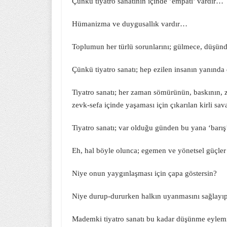
Çünkü tiyatro sanatının içinde ’empati’ vardır…
Hümanizma ve duygusallık vardır…
Toplumun her türlü sorunlarını; gülmece, düşündü
Çünkü tiyatro sanatı; hep ezilen insanın yanında d
Tiyatro sanatı; her zaman sömürünün, baskının,
zevk-sefa içinde yaşaması için çıkarılan kirli sa
Tiyatro sanatı; var olduğu günden bu yana ‘barış
Eh, hal böyle olunca; egemen ve yönetsel güçler 
Niye onun yaygınlaşması için çapa göstersin?
Niye durup-dururken halkın uyanmasını sağlayıp,
Mademki tiyatro sanatı bu kadar düşünme eylemini