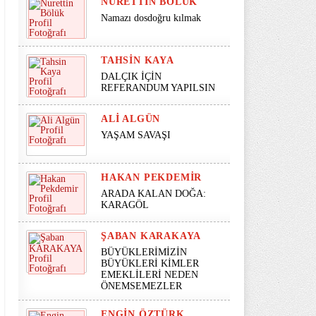
NURETTIN BÖLÜK
Namazı dosdoğru kılmak
TAHSIN KAYA
DALÇIK İÇİN
REFERANDUM YAPILSIN
ALI ALGÜN
YAŞAM SAVAŞI
HAKAN PEKDEMIR
ARADA KALAN DOĞA:
KARAGÖL
ŞABAN KARAKAYA
BÜYÜKLERİMİZİN
BÜYÜKLERİ KİMLER
EMEKLİLERİ NEDEN
ÖNEMSEMEZLER
ENGIN ÖZTÜRK