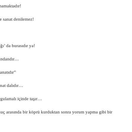
lmamaktadır!
ne sanat denilemez!
ğı’ da burasıdır ya!
arındandır…
anatıdır”
anat dalıdır…
rgulamalı içinde taşır…
onuç arasında bir köprü kurduktan sonra yorum yapma gibi bir