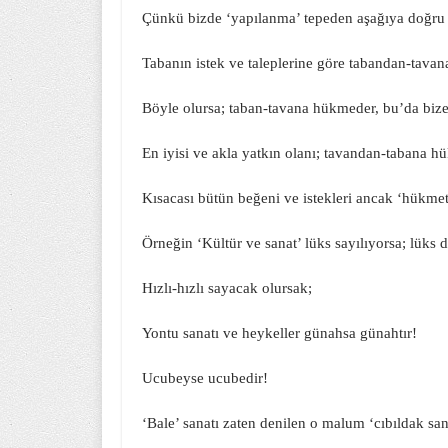
Çünkü bizde ‘yapılanma’ tepeden aşağıya doğr
Tabanın istek ve taleplerine göre tabandan-tav
Böyle olursa; taban-tavana hükmeder, bu’da bize
En iyisi ve akla yatkın olanı; tavandan-tabana h
Kısacası bütün beğeni ve istekleri ancak ‘hükmetm
Örneğin ‘Kültür ve sanat’ lüks sayılıyorsa; lüks 
Hızlı-hızlı sayacak olursak;
Yontu sanatı ve heykeller günahsa günahtır!
Ucubeyse ucubedir!
‘Bale’ sanatı zaten denilen o malum ‘cıbıldak san