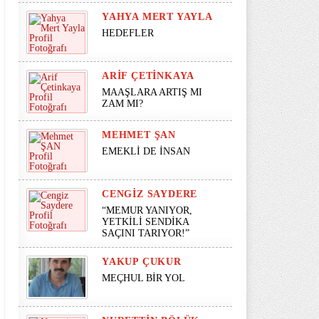
YAHYA MERT YAYLA
HEDEFLER
ARIF ÇETINKAYA
MAAŞLARA ARTIŞ MI
ZAM MI?
MEHMET ŞAN
EMEKLİ DE İNSAN
CENGIZ SAYDERE
“MEMUR YANIYOR,
YETKİLİ SENDİKA
SAÇINI TARIYOR!”
YAKUP ÇUKUR
MEÇHUL BİR YOL