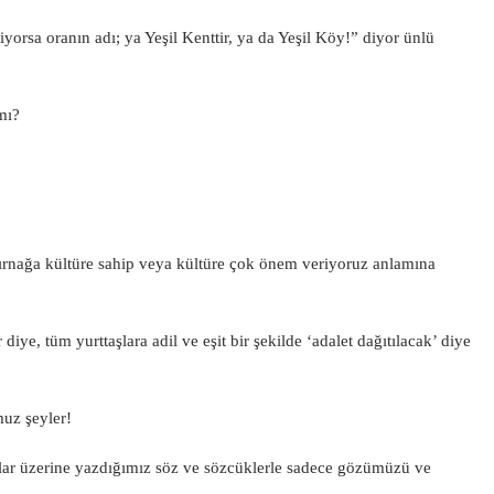
liyorsa oranın adı; ya Yeşil Kenttir, ya da Yeşil Köy!” diyor ünlü
mı?
tırnağa kültüre sahip veya kültüre çok önem veriyoruz anlamına
diye, tüm yurttaşlara adil ve eşit bir şekilde ‘adalet dağıtılacak’ diye
uz şeyler!
alar üzerine yazdığımız söz ve sözcüklerle sadece gözümüzü ve