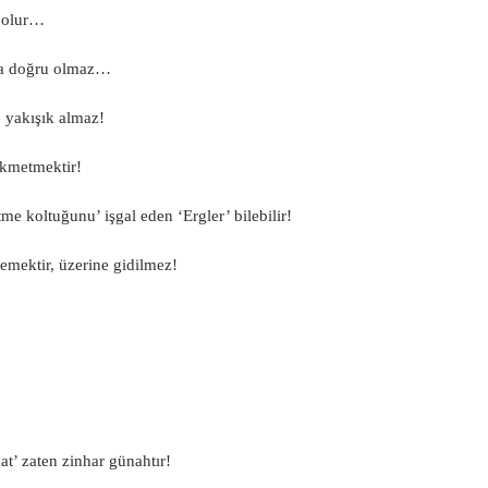
u olur…
ana doğru olmaz…
 yakışık almaz!
ükmetmektir!
e koltuğunu’ işgal eden ‘Ergler’ bilebilir!
demektir, üzerine gidilmez!
at’ zaten zinhar günahtır!