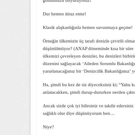
gönlümüzü doyuruyoruz!
Dur hemen itiraz etme!
Klasik alışkanlığınla hemen savunmaya geçme!
Örneğin ülkemizin üç tarafı denizle çevirili olm
düşünülmüyor? (ANAP döneminde kısa bir süre ih
ülkemizi çevreleyen denizler, bu denizleri birbir
düzenini sağlayacak ‘Aileden Sorumlu Bakanlığım
yararlanacağımız bir ‘Denizcilik Bakanlığımız’ y
Ha, şimdi bu kez de siz diyeceksiniz ki; “Yahu 
anlatacakken, şimdi durup-dururken nerden çıktı 
Ancak sizde çok iyi bilirsiniz ve takdir edersini
sağlıklı olur diye düşünüyorum ben…
Niye?