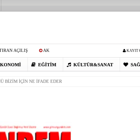
IRAN AÇILIŞ
AK
KAYIT 
Cİ: VİDEOYU GÖRÜNCE
KONOMI
EĞITIM
KÜLTÜR&SANAT
SAĞ
EN DEVRİM GİBİ PROJELER
 BİZİM İÇİN NE İFADE EDER
I OBASI YAYLA ŞENLİĞİ