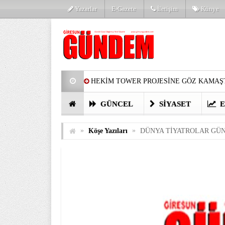
Yazarlar
E-Gazete
İletişim
Künye
HEKİM TOWER PROJESİNE GÖZ KAMAŞT
PARTİ’DE YENİ YÜZLER
HARUN Cİ
GÜNCEL
SIYASET
E
GÖZLERİM DOLDU
ÖNER HEKİM’D
»
»
Köşe Yazıları
DÜNYA TİYATROLAR GÜNÜ
BİRİNCİSİ YAPILAN TAMDERE YAPRAKL
KATILIMCILARI COŞTURDU