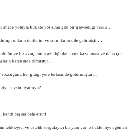
rmece yoluyla birlikte yol alma gibi bir işlevselliği vardır…
urup, onların dertlerini ve sorunlarını dile getirmiştir…
 zulmün ve bir avuç mutlu azınlığı daha çok kazanması ve daha çok
vaşların karşısında olmuştur…
’ sözcüğünü her gittiği yere terkisinde götürmüştür…
niye sevsin tiyatroyu?
 kendi başına bela etsin!
 tetikleyici ve üstelik sorgulayıcı bir yanı var; o halde niye egemen