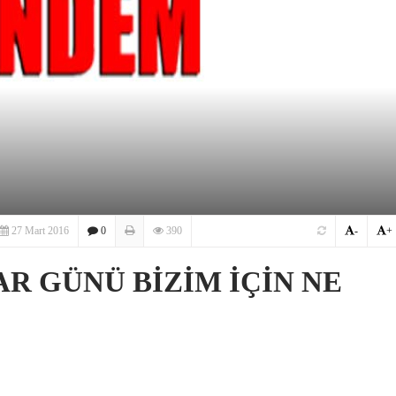
27 Mart 2016
0
390
-
+
R GÜNÜ BİZİM İÇİN NE