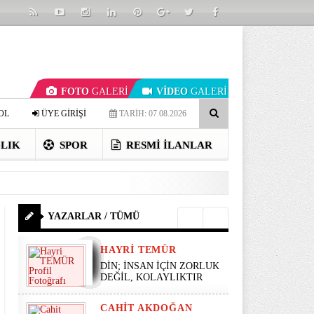
FOTO
GALERİ
VİDEO
GALERİ
OL
ÜYE GİRİŞİ
TARİH: 07.08.2026
LIK
SPOR
RESMI İLANLAR
YAZARLAR / TÜMÜ
HAYRI TEMÜR
DİN; İNSAN İÇİN ZORLUK
DEĞİL, KOLAYLIKTIR
CAHIT AKDOĞAN