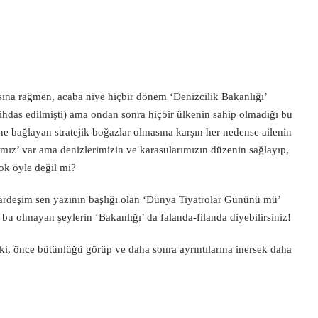
asına rağmen, acaba niye hiçbir dönem ‘Denizcilik Bakanlığı’
das edilmişti) ama ondan sonra hiçbir ülkenin sahip olmadığı bu
ine bağlayan stratejik boğazlar olmasına karşın her nedense ailenin
ız’ var ama denizlerimizin ve karasularımızın düzenin sağlayıp,
ok öyle değil mi?
kardeşim sen yazının başlığı olan ‘Dünya Tiyatrolar Gününü mü’
bu olmayan şeylerin ‘Bakanlığı’ da falanda-filanda diyebilirsiniz!
z ki, önce bütünlüğü görüp ve daha sonra ayrıntılarına inersek daha