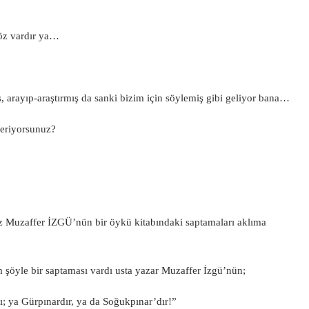
söz vardır ya…
arayıp-araştırmış da sanki bizim için söylemiş gibi geliyor bana…
teriyorsunuz?
ız Muzaffer İZGÜ’nün bir öykü kitabındaki saptamaları aklıma
 şöyle bir saptaması vardı usta yazar Muzaffer İzgü’nün;
ı; ya Gürpınardır, ya da Soğukpınar’dır!”