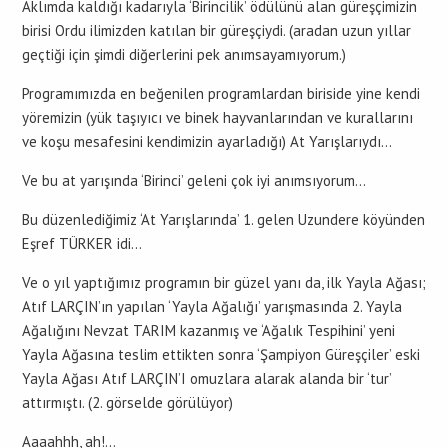
Aklımda kaldığı kadarıyla ‘Birincilik’ ödülünü alan güreşçimizin
birisi Ordu ilimizden katılan bir güreşçiydi. (aradan uzun yıllar
geçtiği için şimdi diğerlerini pek anımsayamıyorum.)
Programımızda en beğenilen programlardan biriside yine kendi
yöremizin (yük taşıyıcı ve binek hayvanlarından ve kurallarını
ve koşu mesafesini kendimizin ayarladığı) At Yarışlarıydı…
Ve bu at yarışında ‘Birinci’ geleni çok iyi anımsıyorum…
Bu düzenlediğimiz ‘At Yarışlarında’ 1. gelen Uzundere köyünden
Eşref TÜRKER idi…
Ve o yıl yaptığımız programın bir güzel yanı da, ilk Yayla Ağası;
Atıf LARÇIN’ın yapılan ‘Yayla Ağalığı’ yarışmasında 2. Yayla
Ağalığını Nevzat TARIM kazanmış ve ‘Ağalık Tespihini’ yeni
Yayla Ağasına teslim ettikten sonra ‘Şampiyon Güreşçiler’ eski
Yayla Ağası Atıf LARÇIN’I omuzlara alarak alanda bir ‘tur’
attırmıştı. (2. görselde görülüyor)
Aaaahhh, ah!…