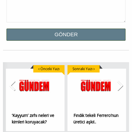
Önceki Yazı
Sonraki Yazı
‘Kayyum’ zırhı neleri ve
Fındık tekeli Ferrero’nun
kimleri koruyacak?
üretici aşkı!..