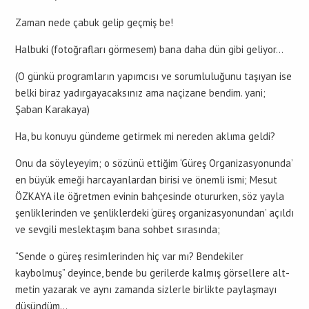
Zaman nede çabuk gelip geçmiş be!
Halbuki (fotoğrafları görmesem) bana daha dün gibi geliyor…
(O günkü programların yapımcısı ve sorumluluğunu taşıyan ise
belki biraz yadırgayacaksınız ama naçizane bendim. yani;
Şaban Karakaya)
Ha, bu konuyu gündeme getirmek mi nereden aklıma geldi?
Onu da söyleyeyim; o sözünü ettiğim ‘Güreş Organizasyonunda’
en büyük emeği harcayanlardan birisi ve önemli ismi; Mesut
ÖZKAYA ile öğretmen evinin bahçesinde otururken, söz yayla
şenliklerinden ve şenliklerdeki ‘güreş organizasyonundan’ açıldı
ve sevgili meslektaşım bana sohbet sırasında;
“Sende o güreş resimlerinden hiç var mı? Bendekiler
kaybolmuş” deyince, bende bu gerilerde kalmış görsellere alt-
metin yazarak ve aynı zamanda sizlerle birlikte paylaşmayı
düşündüm…