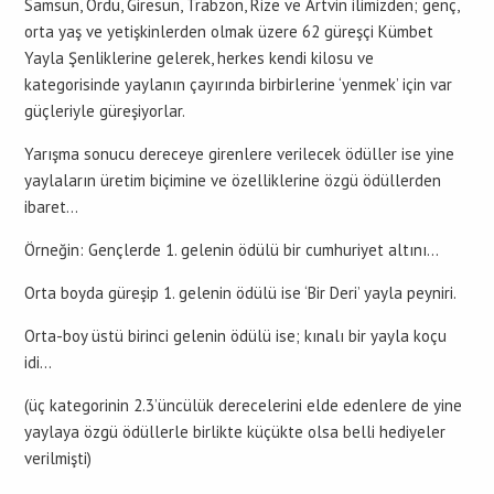
Samsun, Ordu, Giresun, Trabzon, Rize ve Artvin ilimizden; genç,
orta yaş ve yetişkinlerden olmak üzere 62 güreşçi Kümbet
Yayla Şenliklerine gelerek, herkes kendi kilosu ve
kategorisinde yaylanın çayırında birbirlerine ‘yenmek’ için var
güçleriyle güreşiyorlar.
Yarışma sonucu dereceye girenlere verilecek ödüller ise yine
yaylaların üretim biçimine ve özelliklerine özgü ödüllerden
ibaret…
Örneğin: Gençlerde 1. gelenin ödülü bir cumhuriyet altını…
Orta boyda güreşip 1. gelenin ödülü ise ‘Bir Deri’ yayla peyniri.
Orta-boy üstü birinci gelenin ödülü ise; kınalı bir yayla koçu
idi…
(üç kategorinin 2.3’üncülük derecelerini elde edenlere de yine
yaylaya özgü ödüllerle birlikte küçükte olsa belli hediyeler
verilmişti)