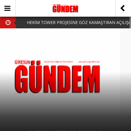
HEKİM TOWER PROJESİNE GÖZ KAMAŞTIRAN AÇILIŞ
AK PARTİ’DE YENİ YÜZLER
iPhone Arka Cam Değişimi ile Cihazınızı Koruyun
Hafta Sonu Şanlıurfa Çıkışlı Turlar Alternatifleri
HARUN CİCİ: VİDEOYU GÖRÜNCE GÖZLERİM DOLDU