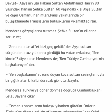
Devlet-i Aliye’nin ulu Hakanı Sultan Abdülhamid Han’ın 80
yaşındaki hanımı Şefika Sultan, 60 yaşındaki kızı Ayşe Sultan
ve diğer Osmanlı hanımları, Paris yakınlarında bir
bulaşıkhanede Fransızların bulaşıklarını yıkamaktadırlar.
Menderes gözyaşlarını tutamaz. Şefika Sultan’ın ellerine
sarılır ve;
– “Anne ne olur affet bizi, geç geldik” der. Ayşe sultan
sürgünden otuz yıl sonra gördüğü bu vatan evladına; “Sen
kimsin”? diye sorar. Menderes de; “Ben Türkiye Cumhuriyeti’nin
başbakanıyım” der.
– “Ben başbakanım” sözünü duyan koca sultan sevinçten öyle
bir çığlık atar ki kalbi duracak gibi olur, bayılır.
Menderes Türkiye’ye döner dönmez doğruca Cumhurbaşkanı
Celal Bayar’a çıkar.
– “Osmanlı hanımlarını bulaşık yıkarken gördüm. Onların
Türkiye’ye dönmeleri için af kanunu çıkaracağım” der. Celal