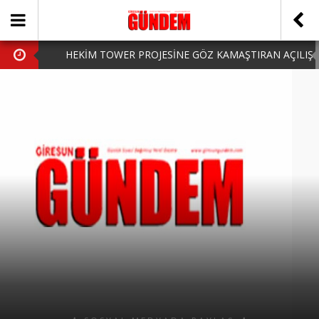
HEKİM TOWER PROJESİNE GÖZ KAMAŞTIRAN AÇILIŞ
AK PARTİ’DE YENİ YÜZLER
iPhone Arka Cam Değişimi ile Cihazınızı Koruyun
Hafta Sonu Şanlıurfa Çıkışlı Turlar Alternatifleri
HARUN CİCİ: VİDEOYU GÖRÜNCE GÖZLERİM DOLDU