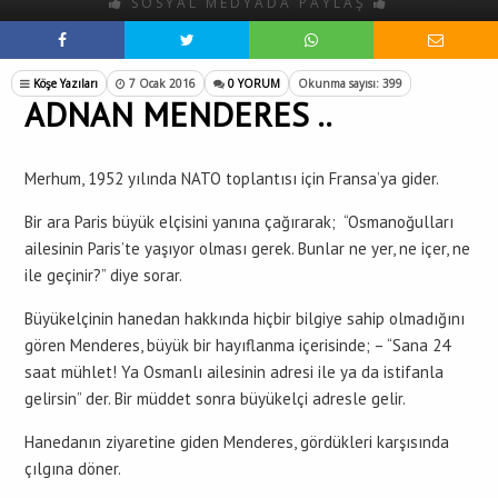
SOSYAL MEDYADA PAYLAŞ
Köşe Yazıları
7 Ocak 2016
0 YORUM
Okunma sayısı: 399
ADNAN MENDERES ..
Merhum, 1952 yılında NATO toplantısı için Fransa’ya gider.
Bir ara Paris büyük elçisini yanına çağırarak; “Osmanoğulları
ailesinin Paris’te yaşıyor olması gerek. Bunlar ne yer, ne içer, ne
ile geçinir?” diye sorar.
Büyükelçinin hanedan hakkında hiçbir bilgiye sahip olmadığını
gören Menderes, büyük bir hayıflanma içerisinde; – “Sana 24
saat mühlet! Ya Osmanlı ailesinin adresi ile ya da istifanla
gelirsin” der. Bir müddet sonra büyükelçi adresle gelir.
Hanedanın ziyaretine giden Menderes, gördükleri karşısında
çılgına döner.