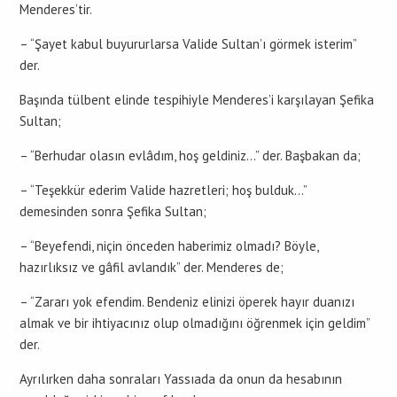
Menderes’tir.
– “Şayet kabul buyururlarsa Valide Sultan’ı görmek isterim”
der.
Başında tülbent elinde tespihiyle Menderes’i karşılayan Şefika
Sultan;
– “Berhudar olasın evlâdım, hoş geldiniz…” der. Başbakan da;
– “Teşekkür ederim Valide hazretleri; hoş bulduk…”
demesinden sonra Şefika Sultan;
– “Beyefendi, niçin önceden haberimiz olmadı? Böyle,
hazırlıksız ve gâfil avlandık” der. Menderes de;
– “Zararı yok efendim. Bendeniz elinizi öperek hayır duanızı
almak ve bir ihtiyacınız olup olmadığını öğrenmek için geldim”
der.
Ayrılırken daha sonraları Yassıada da onun da hesabının