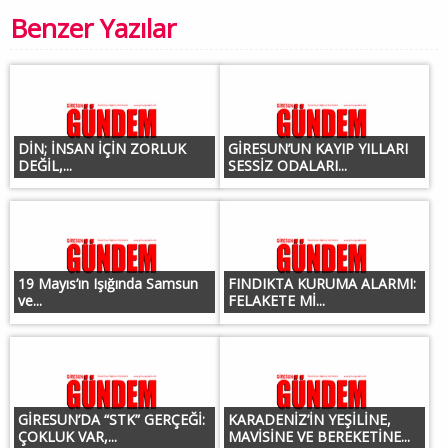
Benzer Yazılar
DİN; İNSAN İÇİN ZORLUK
GİRESUN’UN KAYIP YILLARI
DEĞİL,...
SESSİZ ODALARI...
19 Mayıs’ın Işığında Samsun
FINDIKTA KURUMA ALARMI:
ve...
FELAKETE Mİ...
GİRESUN’DA “STK” GERÇEĞİ:
KARADENİZ’İN YEŞİLİNE,
ÇOKLUK VAR,...
MAVİSİNE VE BEREKETİNE...