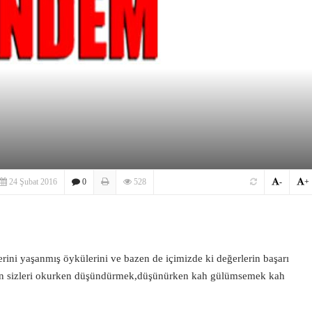
24 Şubat 2016
0
528
-
+
rini yaşanmış öykülerini ve bazen de içimizde ki değerlerin başarı
lsun sizleri okurken düşündürmek,düşünürken kah gülümsemek kah