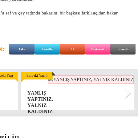
 saf ve çay tadında bakarım, bir başkası farklı açıdan bakar,
N:
Like
Tweetle
+1
Pinterest
Linkedin
eki Yazı
Sonraki Yazı
YANLIŞ
YAPTINIZ,
YALNIZ
KALDINIZ
BİLİR