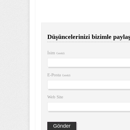
Düşüncelerinizi bizimle paylaş
İsim
Gerekli
E-Posta
Gerekli
Web Site