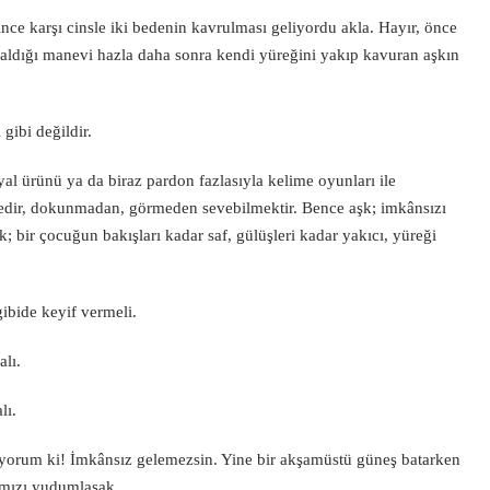
ince karşı cinsle iki bedenin kavrulması geliyordu akla. Hayır, önce
 aldığı manevi hazla daha sonra kendi yüreğini yakıp kavuran aşkın
gibi değildir.
ayal ürünü ya da biraz pardon fazlasıyla kelime oyunları ile
adedir, dokunmadan, görmeden sevebilmektir. Bence aşk; imkânsızı
 bir çocuğun bakışları kadar saf, gülüşleri kadar yakıcı, yüreği
ibide keyif vermeli.
lı.
lı.
liyorum ki! İmkânsız gelemezsin. Yine bir akşamüstü güneş batarken
ımızı yudumlasak.