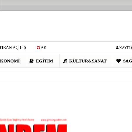
IRAN AÇILIŞ
AK
KAYIT 
Cİ: VİDEOYU GÖRÜNCE
KONOMI
EĞITIM
KÜLTÜR&SANAT
SAĞ
EN DEVRİM GİBİ PROJELER
I OBASI YAYLA ŞENLİĞİ