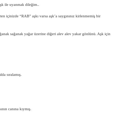
aşk ile uyanmak dileğim..
en içinizde “RAB” aşkı varsa aşk’a saygınınız kirlenmemiş bir
ğanak sağanak yağar üzerine diğeri alev alev yakar gönlünü. Aşk için
lda sıralamış.
ının canına kıymış.