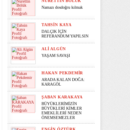
NURETTIN BÖLÜK
Namazı dosdoğru kılmak
TAHSIN KAYA
DALÇIK İÇİN
REFERANDUM YAPILSIN
ALI ALGÜN
YAŞAM SAVAŞI
HAKAN PEKDEMIR
ARADA KALAN DOĞA:
KARAGÖL
ŞABAN KARAKAYA
BÜYÜKLERİMİZİN
BÜYÜKLERİ KİMLER
EMEKLİLERİ NEDEN
ÖNEMSEMEZLER
ENGIN ÖZTÜRK