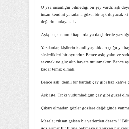
O’ysa insanlığın bilmediği bir şey vardı; aşk dey
insan kendini yaradana güzel bir aşk duyacak ki
değerini anlayacak.
Aşk; başkasının kitaplarda ya da şiirlerde yazdığı 
Yazılanlar, kişilerin kendi yaşadıkları çoğu ya h
süsledikleri bir oyundur. Bence aşk; yalın ve s
sevmek ve güç alıp hayata tutunmaktır. Bence aşk;
kadar temiz olmalı.
Bence aşk; demli bir bardak çay gibi haz kahve g
Aşk işte. Tıpkı yudumladığım çay gibi güzel olma
Çıkarı olmadan gözler gözlere değdiğinde yanma
Mesela; çıksan gelsen bir yerlerden desem !! Bi
gözlerimiz bir birine bakmaya utanırken biz çay