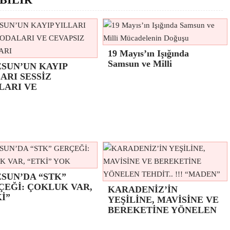
19 Mayıs’ın Işığında
Samsun ve Milli
ESUN’UN KAYIP
ARI SESSİZ
LARI VE
SUN’DA “STK”
ÇEĞİ: ÇOKLUK VAR,
KARADENİZ’İN
İ”
YEŞİLİNE, MAVİSİNE VE
BEREKETİNE YÖNELEN