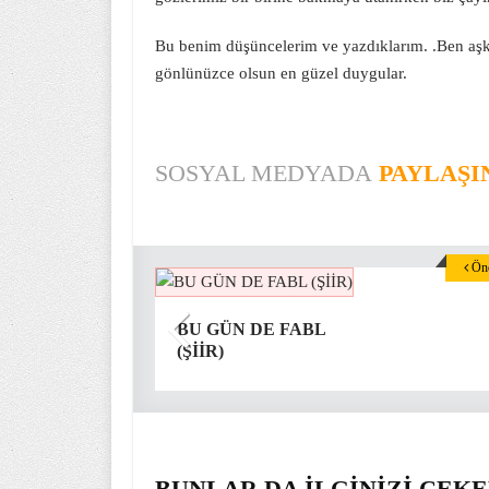
Bu benim düşüncelerim ve yazdıklarım. .Ben aşk’a
gönlünüzce olsun en güzel duygular.
SOSYAL MEDYADA
PAYLAŞI
Önc
BU GÜN DE FABL
(ŞİİR)
BUNLAR DA İLGİNİZİ ÇEKE