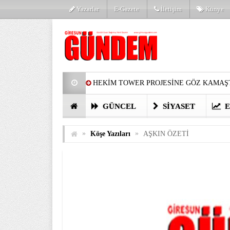
Yazarlar
E-Gazete
İletişim
Künye
HEKİM TOWER PROJESİNE GÖZ KAMAŞT
PARTİ’DE YENİ YÜZLER
HARUN Cİ
GÜNCEL
SIYASET
E
GÖZLERİM DOLDU
ÖNER HEKİM’D
»
»
Köşe Yazıları
AŞKIN ÖZETİ
BİRİNCİSİ YAPILAN TAMDERE YAPRAKL
KATILIMCILARI COŞTURDU