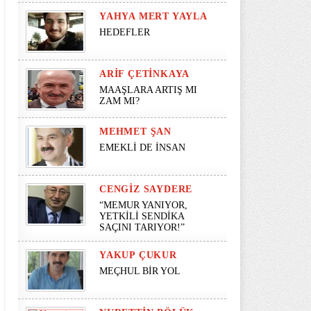
YAHYA MERT YAYLA
HEDEFLER
ARIF ÇETINKAYA
MAAŞLARA ARTIŞ MI
ZAM MI?
MEHMET ŞAN
EMEKLİ DE İNSAN
CENGIZ SAYDERE
“MEMUR YANIYOR,
YETKİLİ SENDİKA
SAÇINI TARIYOR!”
YAKUP ÇUKUR
MEÇHUL BİR YOL