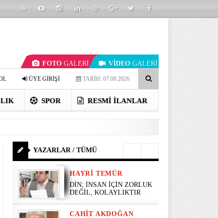
FOTO
GALERİ
VİDEO
GALERİ
OL
ÜYE GİRİŞİ
TARİH: 07.08.2026
LIK
SPOR
RESMI İLANLAR
YAZARLAR / TÜMÜ
HAYRI TEMÜR
DİN; İNSAN İÇİN ZORLUK
DEĞİL, KOLAYLIKTIR
CAHIT AKDOĞAN