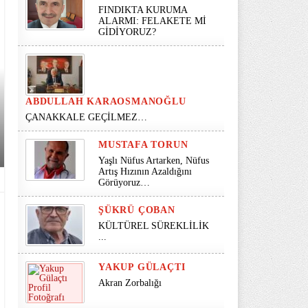
FINDIKTA KURUMA
ALARMI: FELAKETE Mİ
GİDİYORUZ?
ABDULLAH KARAOSMANOĞLU
ÇANAKKALE GEÇİLMEZ…
MUSTAFA TORUN
Yaşlı Nüfus Artarken, Nüfus
Artış Hızının Azaldığını
Görüyoruz…
ŞÜKRÜ ÇOBAN
KÜLTÜREL SÜREKLİLİK
...
YAKUP GÜLAÇTI
Akran Zorbalığı