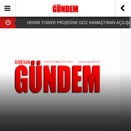
HEKİM TOWER PROJESİNE GÖZ KAMAŞTIRAN AÇILIŞ
AK PARTİ’DE YENİ YÜZLER
iPhone Arka Cam Değişimi ile Cihazınızı Koruyun
Hafta Sonu Şanlıurfa Çıkışlı Turlar Alternatifleri
HARUN CİCİ: VİDEOYU GÖRÜNCE GÖZLERİM DOLDU