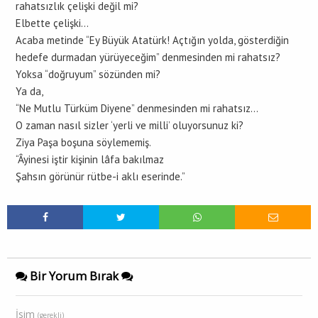
rahatsızlık çelişki değil mi?
Elbette çelişki…
Acaba metinde “Ey Büyük Atatürk! Açtığın yolda, gösterdiğin
hedefe durmadan yürüyeceğim” denmesinden mi rahatsız?
Yoksa “doğruyum” sözünden mi?
Ya da,
“Ne Mutlu Türküm Diyene” denmesinden mi rahatsız…
O zaman nasıl sizler ‘yerli ve milli’ oluyorsunuz ki?
Ziya Paşa boşuna söylememiş.
“Âyinesi iştir kişinin lâfa bakılmaz
Şahsın görünür rütbe-i aklı eserinde.”
Bir Yorum Bırak
İsim
(gerekli)