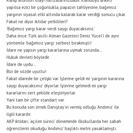
Rahip Brunson olayı hafızalarınızdadır. Kamuoyu anketi
yapılsa ezici bir çoğunlukla, papazın tahliyesine, bağımsız
yargının siyasal etki altında kalarak karar verdiği sonucu çıkar.
Fakat ne diyor iktidar yetkilileri?
‘Bağımsız yargı karar verdi saygı duyacaksınız.’
Daha önce Türk asıllı Alman Gazeteci Deniz Yücel’i de aynı
yöntemle ‘bağımsız yargı’ serbest bırakmıştı!
İdare ne yapsın yargı kararlarına uymak zorunda…
Hukuk devleti böyledir.
İdare de uydu…
Bizi de sözde uyuttu!
Fakat idarede bir çelişki var. İşlerine geldi mi ‘yargının kararına
saygı duyacaksınız’ diyorlar. İşlerine gelmedi mi yargı
kararlarını sert şekilde eleştiriyorlar.
Yani tam bir çifte standart var.
Bu konuda son örnek Danıştay’ın vermiş odluğu ‘Andımız’ ile
ilgili karardır.
AKP iktidarı, ‘açılım süreci’ döneminde ilkokullarda her sabah
öğrencilerin okuduğu ‘Andımız’ başlıklı metni yasaklamıştı.