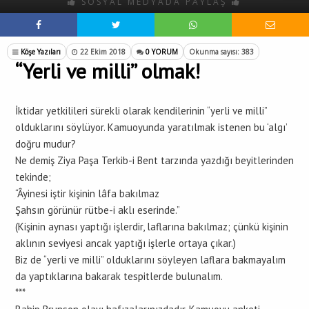
SOSYAL MEDYADA PAYLAŞ
Köşe Yazıları
22 Ekim 2018
0 YORUM
Okunma sayısı: 383
“Yerli ve milli” olmak!
İktidar yetkilileri sürekli olarak kendilerinin “yerli ve milli”
olduklarını söylüyor. Kamuoyunda yaratılmak istenen bu ‘algı’
doğru mudur?
Ne demiş Ziya Paşa Terkib-i Bent tarzında yazdığı beyitlerinden
tekinde;
“Âyinesi iştir kişinin lâfa bakılmaz
Şahsın görünür rütbe-i aklı eserinde.”
(Kişinin aynası yaptığı işlerdir, laflarına bakılmaz; çünkü kişinin
aklının seviyesi ancak yaptığı işlerle ortaya çıkar.)
Biz de “yerli ve milli” olduklarını söyleyen laflara bakmayalım
da yaptıklarına bakarak tespitlerde bulunalım.
***