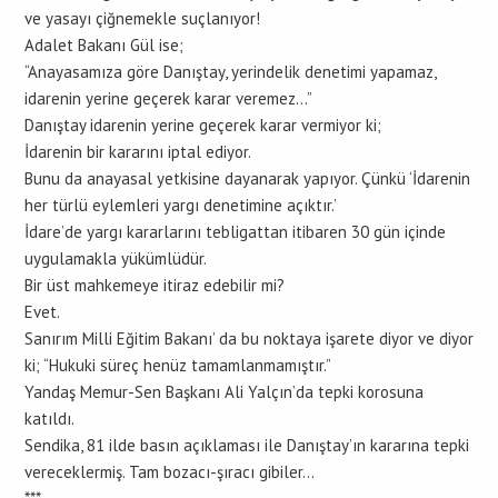
ve yasayı çiğnemekle suçlanıyor!
Adalet Bakanı Gül ise;
“Anayasamıza göre Danıştay, yerindelik denetimi yapamaz,
idarenin yerine geçerek karar veremez…”
Danıştay idarenin yerine geçerek karar vermiyor ki;
İdarenin bir kararını iptal ediyor.
Bunu da anayasal yetkisine dayanarak yapıyor. Çünkü ‘İdarenin
her türlü eylemleri yargı denetimine açıktır.’
İdare’de yargı kararlarını tebligattan itibaren 30 gün içinde
uygulamakla yükümlüdür.
Bir üst mahkemeye itiraz edebilir mi?
Evet.
Sanırım Milli Eğitim Bakanı’ da bu noktaya işarete diyor ve diyor
ki; “Hukuki süreç henüz tamamlanmamıştır.”
Yandaş Memur-Sen Başkanı Ali Yalçın’da tepki korosuna
katıldı.
Sendika, 81 ilde basın açıklaması ile Danıştay’ın kararına tepki
vereceklermiş. Tam bozacı-şıracı gibiler…