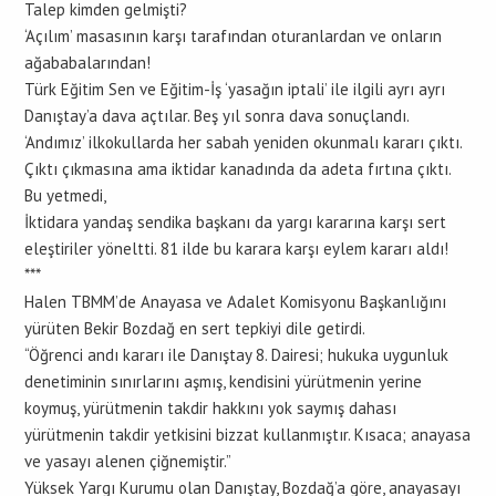
Talep kimden gelmişti?
‘Açılım’ masasının karşı tarafından oturanlardan ve onların
ağababalarından!
Türk Eğitim Sen ve Eğitim-İş ‘yasağın iptali’ ile ilgili ayrı ayrı
Danıştay’a dava açtılar. Beş yıl sonra dava sonuçlandı.
‘Andımız’ ilkokullarda her sabah yeniden okunmalı kararı çıktı.
Çıktı çıkmasına ama iktidar kanadında da adeta fırtına çıktı.
Bu yetmedi,
İktidara yandaş sendika başkanı da yargı kararına karşı sert
eleştiriler yöneltti. 81 ilde bu karara karşı eylem kararı aldı!
***
Halen TBMM’de Anayasa ve Adalet Komisyonu Başkanlığını
yürüten Bekir Bozdağ en sert tepkiyi dile getirdi.
“Öğrenci andı kararı ile Danıştay 8. Dairesi; hukuka uygunluk
denetiminin sınırlarını aşmış, kendisini yürütmenin yerine
koymuş, yürütmenin takdir hakkını yok saymış dahası
yürütmenin takdir yetkisini bizzat kullanmıştır. Kısaca; anayasa
ve yasayı alenen çiğnemiştir.”
Yüksek Yargı Kurumu olan Danıştay, Bozdağ’a göre, anayasayı