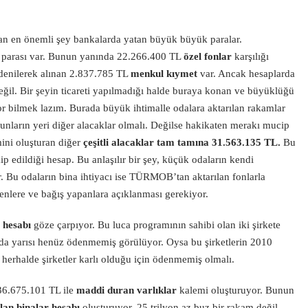
en önemli şey bankalarda yatan büyük büyük paralar.
arası var. Bunun yanında 22.266.400 TL
özel fonlar
karşılığı
n denilerek alınan 2.837.785 TL
menkul kıymet
var. Ancak hesaplarda
değil. Bir şeyin ticareti yapılmadığı halde buraya konan ve büyüklüğü
r bilmek lazım. Burada büyük ihtimalle odalara aktarılan rakamlar
bunların yeri diğer alacaklar olmalı. Değilse hakikaten merakı mucip
ini oluşturan diğer
çeşitli alacaklar tam tamına 31.563.135 TL.
Bu
kip edildiği hesap. Bu anlaşılır bir şey, küçük odaların kendi
r. Bu odaların bina ihtiyacı ise TÜRMOB’tan aktarılan fonlarla
enlere ve bağış yapanlara açıklanması gerekiyor.
 hesabı
göze çarpıyor. Bu luca programının sahibi olan iki şirkete
da yarısı henüz ödenmemiş görülüyor. Oysa bu şirketlerin 2010
r herhalde şirketler karlı olduğu için ödenmemiş olmalı.
36.675.101 TL ile
maddi duran varlıklar
kalemi oluşturuyor. Bunun
lan binalar hesabı
oluşturuyor. 25 trilyon az buz bir rakam değil.