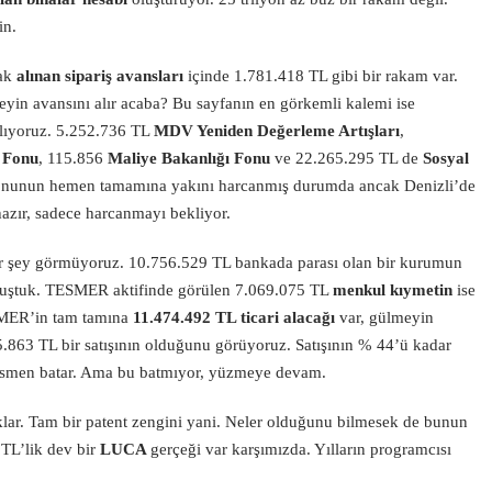
in.
cak
alınan sipariş avansları
içinde 1.781.418 TL gibi bir rakam var.
eyin avansını alır acaba? Bu sayfanın en görkemli kalemi ise
tlıyoruz. 5.252.736 TL
MDV Yeniden Değerleme Artışları
,
 Fonu
, 115.856
Maliye Bakanlığı Fonu
ve 22.265.295 TL de
Sosyal
fonunun hemen tamamına yakını harcanmış durumda ancak Denizli’de
hazır, sadece harcanmayı bekliyor.
ir şey görmüyoruz. 10.756.529 TL bankada parası olan bir kurumun
sormuştuk. TESMER aktifinde görülen 7.069.075 TL
menkul kıymetin
ise
SMER’in tam tamına
11.474.492 TL ticari alacağı
var, gülmeyin
863 TL bir satışının olduğunu görüyoruz. Satışının % 44’ü kadar
 resmen batar. Ama bu batmıyor, yüzmeye devam.
ar. Tam bir patent zengini yani. Neler olduğunu bilmesek de bunun
TL’lik dev bir
LUCA
gerçeği var karşımızda. Yılların programcısı