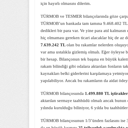
için hayırlı olmasını dilerim.
TÜRMOB ve TESMER bilançolarında göze çarpan 
TÜRMOB’un bankada tam tamına 9.468.402 TL p
dedikleri bir para var. Ve yine para atıl kalması
hiç olmaması gereken ticari alacaklar hiç de az 
7.639.242 TL
olan bu rakamlar nelerden oluşuyo
var ama ustalıkla gizlemiş olmalı. Eğer öyleyse 
bir hesap. Bilançonun tek başına en büyük kalem
rakam bilindiği gibi odalara aktarılan fonların ta
kaynakları belki giderlerini karşılamaya yetmiyo
yapılabiliyor. Ancak bu rakamların da aidat ödey
TÜRMOB bilançosunda
1.499.880 TL iştirakler
aktarılan sermaye taahhüdü olmalı ancak bunun 
yılında kurulduğu biliniyor, 6 yılda bu taahhütle
TÜRMOB bilançosunun 1/3’ünden fazlasını ise 
da en büyük kısmını
25 trilyonluk yapılmakta o