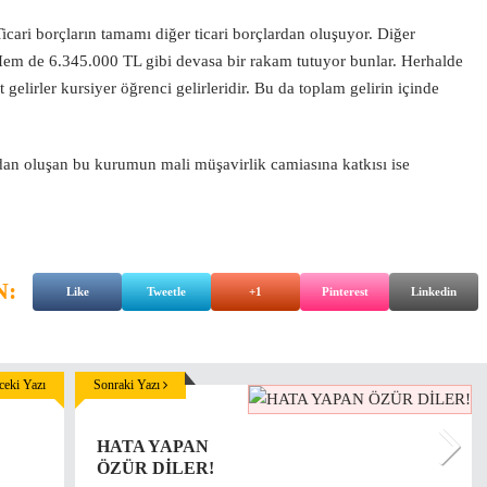
cari borçların tamamı diğer ticari borçlardan oluşuyor. Diğer
Hem de 6.345.000 TL gibi devasa bir rakam tutuyor bunlar. Herhalde
lirler kursiyer öğrenci gelirleridir. Bu da toplam gelirin içinde
dan oluşan bu kurumun mali müşavirlik camiasına katkısı ise
N:
Like
Tweetle
+1
Pinterest
Linkedin
eki Yazı
Sonraki Yazı
HATA YAPAN
ÖZÜR DİLER!