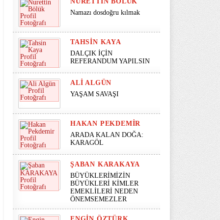
NURETTIN BÖLÜK
Namazı dosdoğru kılmak
TAHSIN KAYA
DALÇIK İÇİN
REFERANDUM YAPILSIN
ALI ALGÜN
YAŞAM SAVAŞI
HAKAN PEKDEMIR
ARADA KALAN DOĞA:
KARAGÖL
ŞABAN KARAKAYA
BÜYÜKLERİMİZİN
BÜYÜKLERİ KİMLER
EMEKLİLERİ NEDEN
ÖNEMSEMEZLER
ENGIN ÖZTÜRK