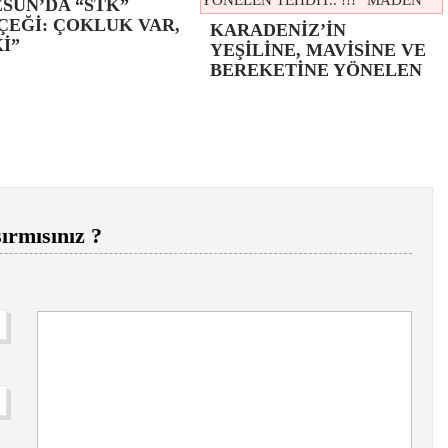
SUN’DA “STK”
ÇEĞİ: ÇOKLUK VAR,
KARADENİZ’İN
İ”
YEŞİLİNE, MAVİSİNE VE
BEREKETİNE YÖNELEN
ırmısınız ?