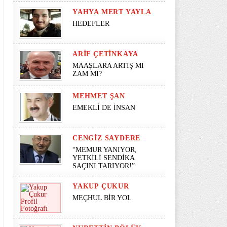
YAHYA MERT YAYLA
HEDEFLER
ARIF ÇETINKAYA
MAAŞLARA ARTIŞ MI
ZAM MI?
MEHMET ŞAN
EMEKLİ DE İNSAN
CENGIZ SAYDERE
“MEMUR YANIYOR,
YETKİLİ SENDİKA
SAÇINI TARIYOR!”
YAKUP ÇUKUR
MEÇHUL BİR YOL