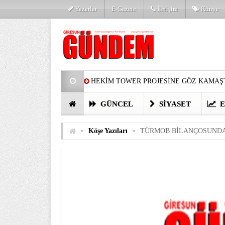
Yazarlar
E-Gazete
İletişim
Künye
HEKİM TOWER PROJESİNE GÖZ KAMAŞT
PARTİ’DE YENİ YÜZLER
HARUN Cİ
GÜNCEL
SIYASET
E
GÖZLERİM DOLDU
ÖNER HEKİM’D
»
»
Köşe Yazıları
TÜRMOB BİLANÇOSUNDA
BİRİNCİSİ YAPILAN TAMDERE YAPRAKL
KATILIMCILARI COŞTURDU