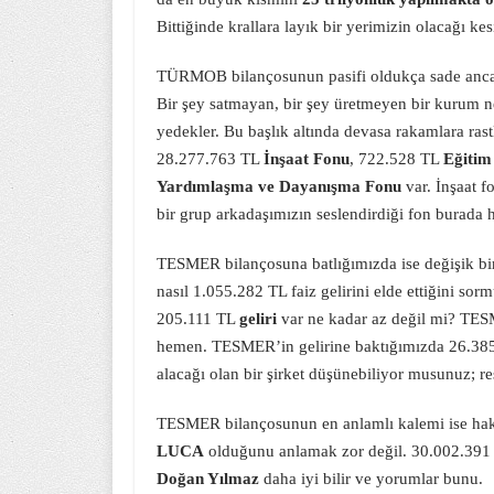
Bittiğinde krallara layık bir yerimizin olacağı kes
TÜRMOB bilançosunun pasifi oldukça sade an
Bir şey satmayan, bir şey üretmeyen bir kurum n
yedekler. Bu başlık altında devasa rakamlara ras
28.277.763 TL
İnşaat Fonu
, 722.528 TL
Eğitim
Yardımlaşma ve Dayanışma Fonu
var. İnşaat 
bir grup arkadaşımızın seslendirdiği fon burada 
TESMER bilançosuna batlığımızda ise değişik b
nasıl 1.055.282 TL faiz gelirini elde ettiğini 
205.111 TL
geliri
var ne kadar az değil mi? TE
hemen. TESMER’in gelirine baktığımızda 26.385.
alacağı olan bir şirket düşünebiliyor musunuz;
TESMER bilançosunun en anlamlı kalemi ise hakl
LUCA
olduğunu anlamak zor değil. 30.002.391 
Doğan Yılmaz
daha iyi bilir ve yorumlar bunu.