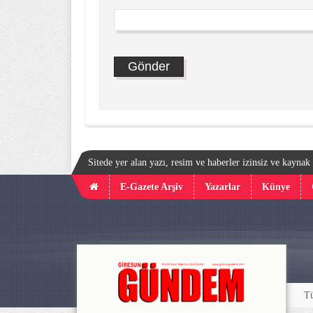
Sitede yer alan yazı, resim ve haberler izinsiz ve kayna
E-Gazete Arşiv
Yazarlar
Künye
Tü