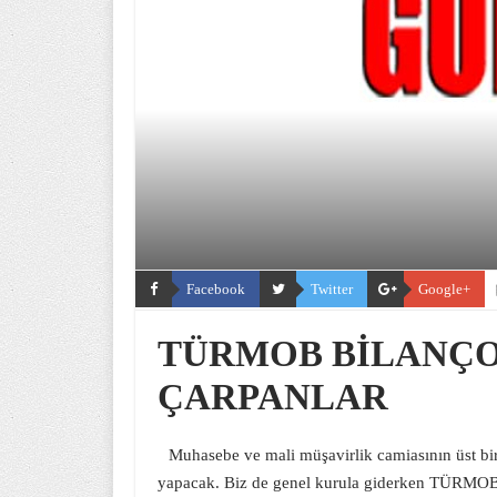
Facebook
Twitter
Google+
TÜRMOB BİLANÇ
ÇARPANLAR
Muhasebe ve mali müşavirlik camiasının üst b
yapacak. Biz de genel kurula giderken TÜRMOB h