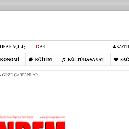
IRAN AÇILIŞ
AK
KAYIT 
Cİ: VİDEOYU GÖRÜNCE
KONOMI
EĞITIM
KÜLTÜR&SANAT
SAĞ
EN DEVRİM GİBİ PROJELER
 GÖZE ÇARPANLAR
I OBASI YAYLA ŞENLİĞİ