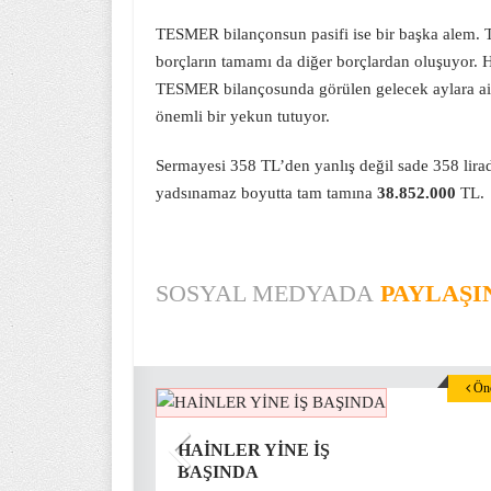
TESMER bilançonsun pasifi ise bir başka alem. Ti
borçların tamamı da diğer borçlardan oluşuyor. 
TESMER bilançosunda görülen gelecek aylara ait ge
önemli bir yekun tutuyor.
Sermayesi 358 TL’den yanlış değil sade 358 lira
yadsınamaz boyutta tam tamına
38.852.000
TL.
SOSYAL MEDYADA
PAYLAŞI
Önc
HAİNLER YİNE İŞ
BAŞINDA