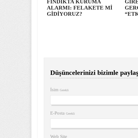
FINDIKTA KURUMA
GİRE
ALARMI: FELAKETE Mİ
GER
GİDİYORUZ?
“ETK
Düşüncelerinizi bizimle paylaş
İsim
Gerekli
E-Posta
Gerekli
Web Site