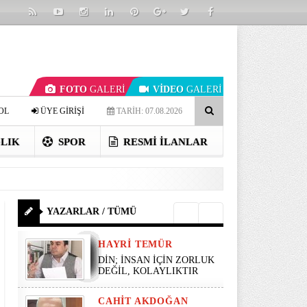
FOTO
GALERİ
VİDEO
GALERİ
OL
ÜYE GİRİŞİ
TARİH: 07.08.2026
LIK
SPOR
RESMI İLANLAR
YAZARLAR / TÜMÜ
HAYRI TEMÜR
DİN; İNSAN İÇİN ZORLUK
DEĞİL, KOLAYLIKTIR
CAHIT AKDOĞAN