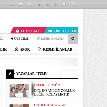
FOTO
GALERİ
VİDEO
GALERİ
OL
ÜYE GİRİŞİ
TARİH: 06.08.2026
LIK
SPOR
RESMI İLANLAR
YAZARLAR / TÜMÜ
HAYRI TEMÜR
DİN; İNSAN İÇİN ZORLUK
DEĞİL, KOLAYLIKTIR
CAHIT AKDOĞAN