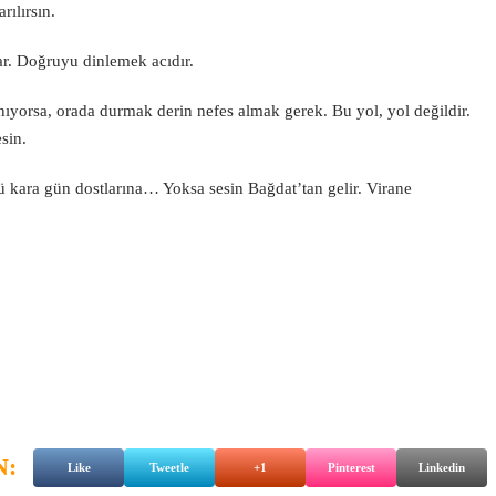
rılırsın.
rar. Doğruyu dinlemek acıdır.
şanıyorsa, orada durmak derin nefes almak gerek. Bu yol, yol değildir.
sin.
 kara gün dostlarına… Yoksa sesin Bağdat’tan gelir. Virane
N:
Like
Tweetle
+1
Pinterest
Linkedin