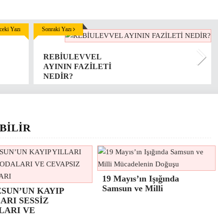
eki Yazı
Sonraki Yazı
REBİULEVVEL
AYININ FAZİLETİ
NEDİR?
BİLİR
19 Mayıs’ın Işığında
Samsun ve Milli
ESUN’UN KAYIP
ARI SESSİZ
LARI VE