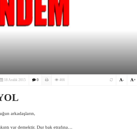
18 Aralık 2015
0
466
-
+
YOL
uğun arkadaşların,
sıkıntı var demektir. Dur bak etrafına…