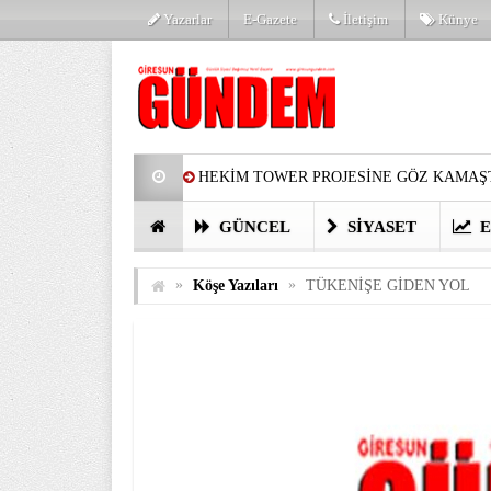
Yazarlar
E-Gazete
İletişim
Künye
HEKİM TOWER PROJESİNE GÖZ KAMAŞT
PARTİ’DE YENİ YÜZLER
HARUN Cİ
GÜNCEL
SIYASET
E
GÖZLERİM DOLDU
ÖNER HEKİM’D
»
»
Köşe Yazıları
TÜKENİŞE GİDEN YOL
BİRİNCİSİ YAPILAN TAMDERE YAPRAKL
KATILIMCILARI COŞTURDU