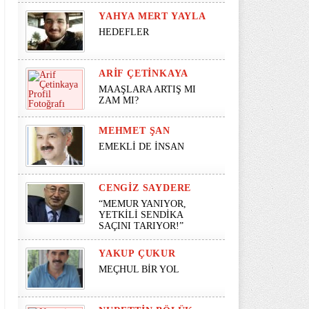
YAHYA MERT YAYLA
HEDEFLER
ARIF ÇETINKAYA
MAAŞLARA ARTIŞ MI
ZAM MI?
MEHMET ŞAN
EMEKLİ DE İNSAN
CENGIZ SAYDERE
“MEMUR YANIYOR,
YETKİLİ SENDİKA
SAÇINI TARIYOR!”
YAKUP ÇUKUR
MEÇHUL BİR YOL