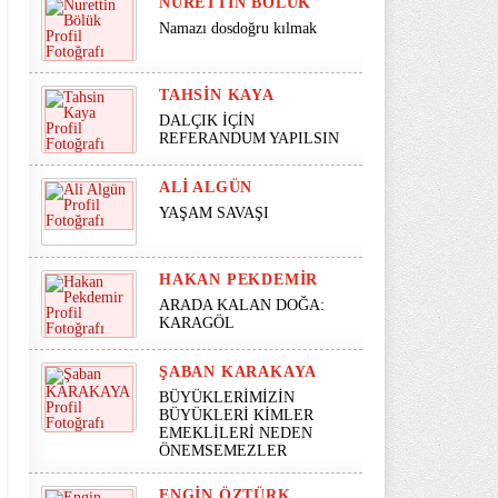
NURETTIN BÖLÜK
Namazı dosdoğru kılmak
TAHSIN KAYA
DALÇIK İÇİN
REFERANDUM YAPILSIN
ALI ALGÜN
YAŞAM SAVAŞI
HAKAN PEKDEMIR
ARADA KALAN DOĞA:
KARAGÖL
ŞABAN KARAKAYA
BÜYÜKLERİMİZİN
BÜYÜKLERİ KİMLER
EMEKLİLERİ NEDEN
ÖNEMSEMEZLER
ENGIN ÖZTÜRK