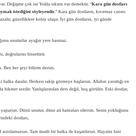
ar. Değişme çok ise Yolda sıkıntı var demektir.
‘Kara gün dostları
uymak istediğini söyleyendir.’
Kara gün dostların, kıvırmaz canını
alır, güzelliklere kolay ulaşır. İyi gün dostların, iyi günde
ğunu unuturlar ayağın yere basmaz.
, doğrularını hissettirir.
n. Ben her şeyi bilirim dersin.
 halka daralır. Herkesi rakip görmeye başlarsın. Allahın yarattığı en
hikmet sezilir. Yanlışlarından ders değil, hoş görülür. Eski dostlar,
yaparsın. Dünü unutur, düne ait hatıraları silersin. Senin yokluğunu
indeki dostları,
 arzulamazsın. Tam itaatli bir halka ile kuşatılırsın. Hayatın fani