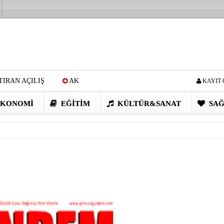
IRAN AÇILIŞ
AK
KAYIT 
Cİ: VİDEOYU GÖRÜNCE
KONOMI
EĞITIM
KÜLTÜR&SANAT
SAĞ
EN DEVRİM GİBİ PROJELER
I OBASI YAYLA ŞENLİĞİ