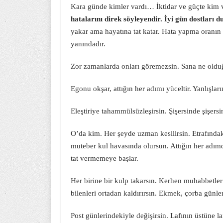
Kara günde kimler vardı… İktidar ve güçte kim v
hatalarını direk söyleyendir. İyi gün dostları d
yakar ama hayatına tat katar. Hata yapma oranın az
yanındadır.
Zor zamanlarda onları göremezsin. Sana ne oldu
Egonu okşar, attığın her adımı yüceltir. Yanlışlarını
Eleştiriye tahammülsüzleşirsin. Şişersinde şişersi
O’da kim. Her şeyde uzman kesilirsin. Etrafındaki
muteber kul havasında olursun. Attığın her adımda 
tat vermemeye başlar.
Her birine bir kulp takarsın. Kerhen muhabbetler 
bilenleri ortadan kaldırırsın. Ekmek, çorba günler
Post günlerindekiyle değişirsin. Lafının üstüne laf