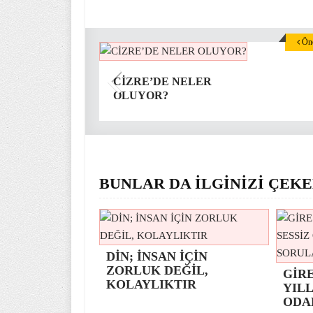
Önc
CİZRE’DE NELER
OLUYOR?
BUNLAR DA İLGİNİZİ ÇEKE
DİN; İNSAN İÇİN
ZORLUK DEĞİL,
GİR
KOLAYLIKTIR
YILL
ODA