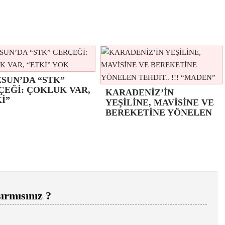
SUN’DA “STK”
ÇEĞİ: ÇOKLUK VAR,
KARADENİZ’İN
İ”
YEŞİLİNE, MAVİSİNE VE
BEREKETİNE YÖNELEN
ırmısınız ?