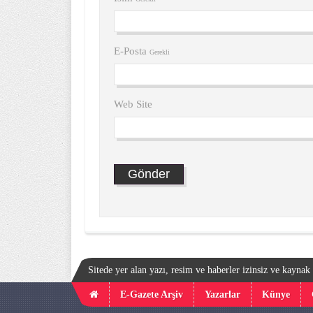
E-Posta
Gerekli
Web Site
Sitede yer alan yazı, resim ve haberler izinsiz ve kayna
E-Gazete Arşiv
Yazarlar
Künye