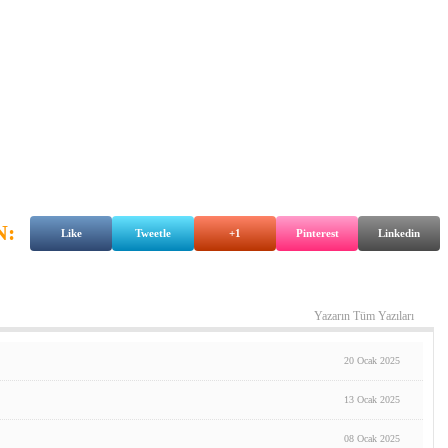
N:
Like
Tweetle
+1
Pinterest
Linkedin
Yazarın Tüm Yazıları
20 Ocak 2025
13 Ocak 2025
08 Ocak 2025