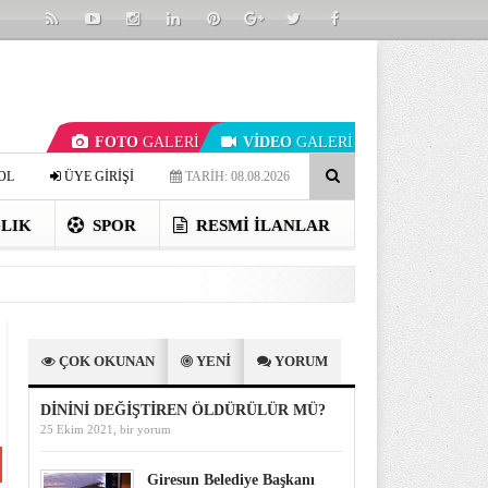
FOTO
GALERİ
VİDEO
GALERİ
OL
ÜYE GİRİŞİ
TARİH: 08.08.2026
LIK
SPOR
RESMI İLANLAR
ÇOK OKUNAN
YENİ
YORUM
DİNİNİ DEĞİŞTİREN ÖLDÜRÜLÜR MÜ?
25 Ekim 2021,
bir yorum
Giresun Belediye Başkanı