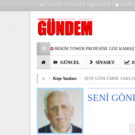
Yazarlar
E-Gazete
İletişim
Künye
HEKİM TOWER PROJESİNE GÖZ KAMAŞT
PARTİ’DE YENİ YÜZLER
HARUN Cİ
GÜNCEL
SIYASET
E
GÖZLERİM DOLDU
ÖNER HEKİM’D
»
»
Köşe Yazıları
SENİ GÖNLÜMDE SAKLI
BİRİNCİSİ YAPILAN TAMDERE YAPRAKL
SENİ GÖ
KATILIMCILARI COŞTURDU