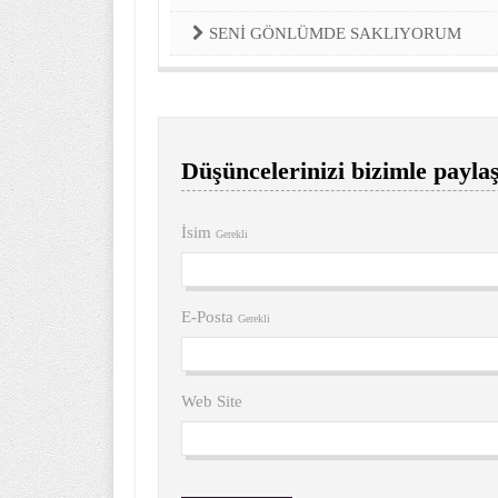
SENİ GÖNLÜMDE SAKLIYORUM
Düşüncelerinizi bizimle paylaş
İsim
Gerekli
E-Posta
Gerekli
Web Site