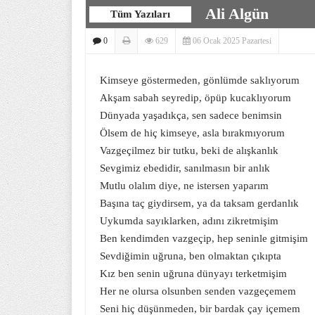
Ali Algün
Tüm Yazıları
0
629
06 Ocak 2025 Pazartesi
Kimseye göstermeden, gönlümde saklıyorum
Akşam sabah seyredip, öpüp kucaklıyorum
Dünyada yaşadıkça, sen sadece benimsin
Ölsem de hiç kimseye, asla bırakmıyorum
Vazgeçilmez bir tutku, beki de alışkanlık
Sevgimiz ebedidir, sanılmasın bir anlık
Mutlu olalım diye, ne istersen yaparım
Başına taç giydirsem, ya da taksam gerdanlık
Uykumda sayıklarken, adını zikretmişim
Ben kendimden vazgeçip, hep seninle gitmişim
Sevdiğimin uğruna, ben olmaktan çıkıpta
Kız ben senin uğruna dünyayı terketmişim
Her ne olursa olsunben senden vazgeçemem
Seni hiç düşünmeden, bir bardak çay içemem