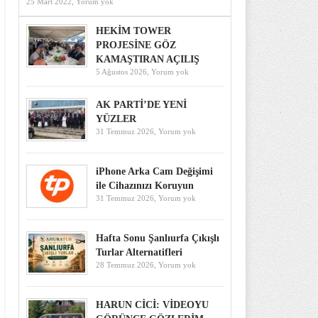
25 Mart 2022,
Yorum yok
HEKİM TOWER
PROJESİNE GÖZ
KAMAŞTIRAN AÇILIŞ
5 Ağustos 2026,
Yorum yok
AK PARTİ’DE YENİ
YÜZLER
31 Temmuz 2026,
Yorum yok
iPhone Arka Cam Değişimi
ile Cihazınızı Koruyun
31 Temmuz 2026,
Yorum yok
Hafta Sonu Şanlıurfa Çıkışlı
Turlar Alternatifleri
28 Temmuz 2026,
Yorum yok
HARUN CİCİ: VİDEOYU