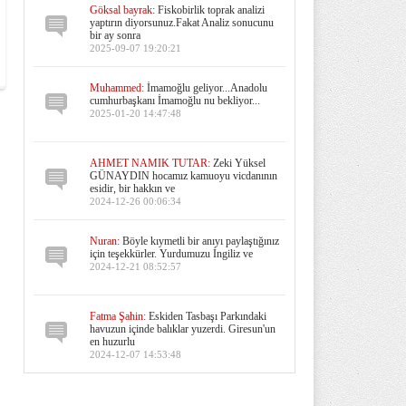
Göksal bayrak:
Fiskobirlik toprak analizi
yaptırın diyorsunuz.Fakat Analiz sonucunu
bir ay sonra
2025-09-07 19:20:21
Muhammed:
İmamoğlu geliyor...Anadolu
cumhurbaşkanı İmamoğlu nu bekliyor...
2025-01-20 14:47:48
AHMET NAMIK TUTAR:
Zeki Yüksel
GÜNAYDIN hocamız kamuoyu vicdanının
esidir, bir hakkın ve
2024-12-26 00:06:34
Nuran:
Böyle kıymetli bir anıyı paylaştığınız
için teşekkürler. Yurdumuzu İngiliz ve
2024-12-21 08:52:57
Fatma Şahin:
Eskiden Tasbaşı Parkındaki
havuzun içinde balıklar yuzerdi. Giresun'un
en huzurlu
2024-12-07 14:53:48