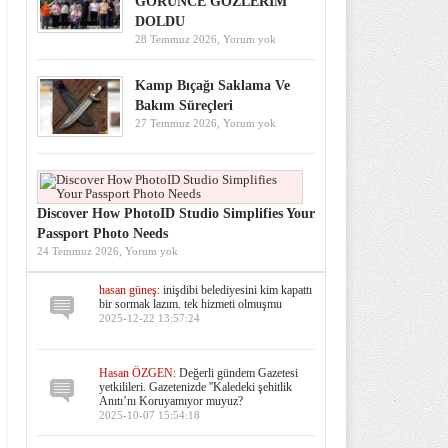
GÖRÜNCE GÖZLERİM
DOLDU
28 Temmuz 2026,
Yorum yok
Kamp Bıçağı Saklama Ve
Bakım Süreçleri
27 Temmuz 2026,
Yorum yok
Discover How PhotoID Studio Simplifies Your
Passport Photo Needs
24 Temmuz 2026,
Yorum yok
hasan güneş:
inişdibi belediyesini kim kapattı
bir sormak lazım. tek hizmeti olmuşmu
2025-12-22 13:57:24
Hasan ÖZGEN:
Değerli gündem Gazetesi
yetkilileri. Gazetenizde ''Kaledeki şehitlik
Anıtı’nı Koruyamıyor muyuz?
2025-10-07 15:54:18