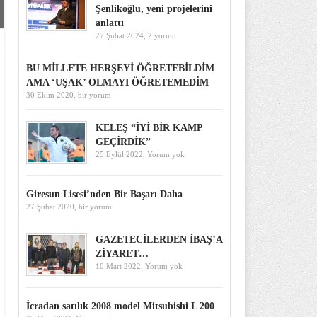
Şenlikoğlu, yeni projelerini
anlattı
27 Şubat 2024,
2 yorum
BU MİLLETE HERŞEYİ ÖĞRETEBİLDİM
AMA ‘UŞAK’ OLMAYI ÖĞRETEMEDİM
30 Ekim 2020,
bir yorum
KELEŞ “İYİ BİR KAMP
GEÇİRDİK”
25 Eylül 2022,
Yorum yok
Giresun Lisesi’nden Bir Başarı Daha
27 Şubat 2020,
bir yorum
GAZETECİLERDEN İBAŞ’A
ZİYARET…
10 Mart 2022,
Yorum yok
İcradan satılık 2008 model Mitsubishi L 200