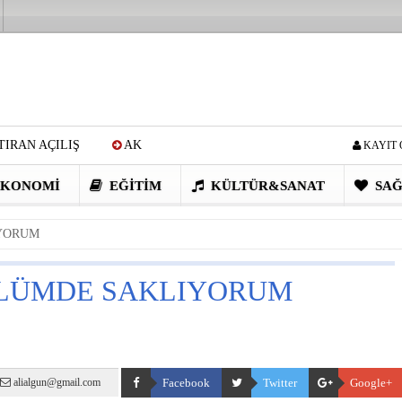
IRAN AÇILIŞ
AK
KAYIT 
Cİ: VİDEOYU GÖRÜNCE
KONOMI
EĞITIM
KÜLTÜR&SANAT
SAĞ
EN DEVRİM GİBİ PROJELER
YORUM
I OBASI YAYLA ŞENLİĞİ
NLÜMDE SAKLIYORUM
alialgun@gmail.com
Facebook
Twitter
Google+