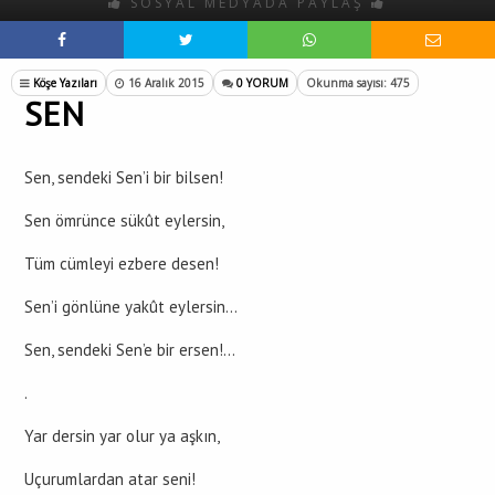
SOSYAL MEDYADA PAYLAŞ
Köşe Yazıları
16 Aralık 2015
0 YORUM
Okunma sayısı: 475
SEN
Sen, sendeki Sen’i bir bilsen!
Sen ömrünce sükût eylersin,
Tüm cümleyi ezbere desen!
Sen’i gönlüne yakût eylersin…
Sen, sendeki Sen’e bir ersen!…
.
Yar dersin yar olur ya aşkın,
Uçurumlardan atar seni!