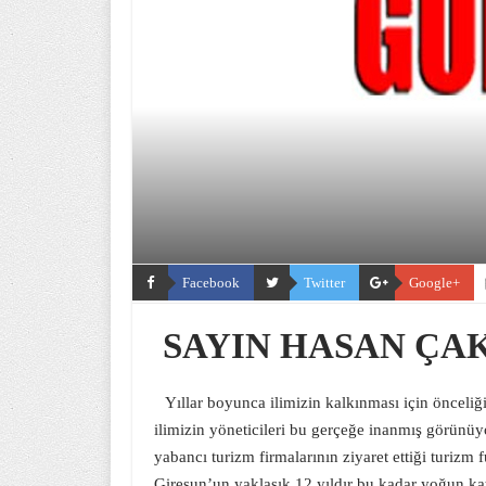
Facebook
Twitter
Google+
SAYIN HASAN ÇA
Yıllar boyunca ilimizin kalkınması için önceli
ilimizin yöneticileri bu gerçeğe inanmış görünüy
yabancı turizm firmalarının ziyaret ettiği turizm f
Giresun’un yaklaşık 12 yıldır bu kadar yoğun kat