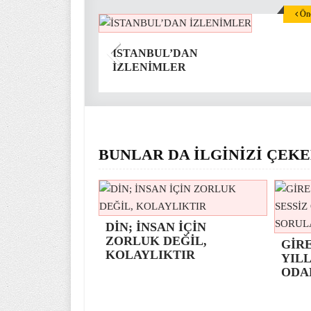
Önc
İSTANBUL’DAN
İZLENİMLER
BUNLAR DA İLGİNİZİ ÇEKE
DİN; İNSAN İÇİN
ZORLUK DEĞİL,
GİR
KOLAYLIKTIR
YILL
ODA