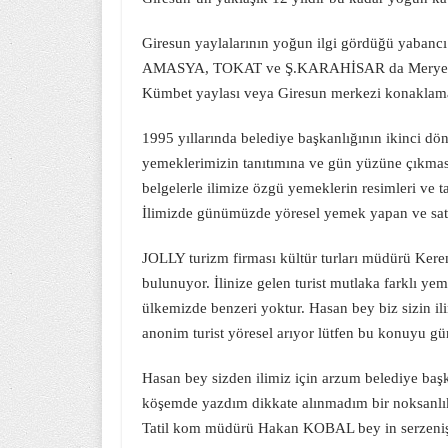
Giresun yaylalarının yoğun ilgi gördüğü yabancı 
AMASYA, TOKAT ve Ş.KARAHİSAR da Meryem Ana,
Kümbet yaylası veya Giresun merkezi konaklama o
1995 yıllarında belediye başkanlığının ikinci 
yemeklerimizin tanıtımına ve gün yüzüne çıkmas
belgelerle ilimize özgü yemeklerin resimleri ve tar
İlimizde günümüzde yöresel yemek yapan ve satan
JOLLY turizm firması kültür turları müdürü
bulunuyor. İlinize gelen turist mutlaka farklı ye
ülkemizde benzeri yoktur. Hasan bey biz sizin 
anonim turist yöresel arıyor lütfen bu konuyu g
Hasan bey sizden ilimiz için arzum belediye baş
köşemde yazdım dikkate alınmadım bir noksanlık
Tatil kom müdürü Hakan KOBAL bey in serzenişi