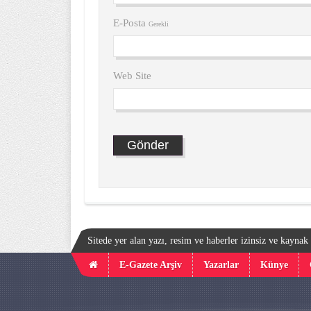
E-Posta
Gerekli
Web Site
Sitede yer alan yazı, resim ve haberler izinsiz ve kayna
E-Gazete Arşiv
Yazarlar
Künye