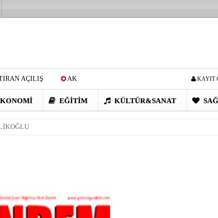
IRAN AÇILIŞ
AK
KAYIT 
Cİ: VİDEOYU GÖRÜNCE
KONOMI
EĞITIM
KÜLTÜR&SANAT
SAĞ
EN DEVRİM GİBİ PROJELER
LİKOĞLU
I OBASI YAYLA ŞENLİĞİ