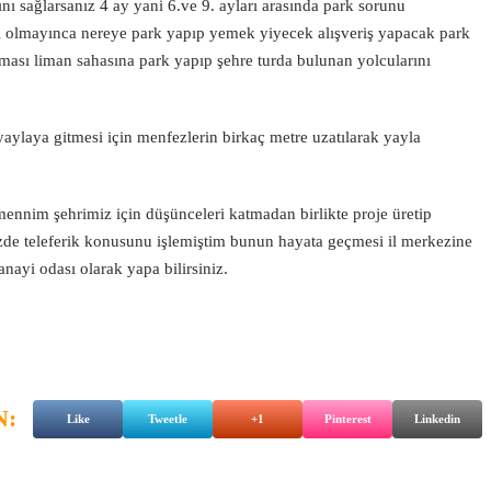
ını sağlarsanız 4 ay yani 6.ve 9. ayları arasında park sorunu
i olmayınca nereye park yapıp yemek yiyecek alışveriş yapacak park
firması liman sahasına park yapıp şehre turda bulunan yolcularını
aylaya gitmesi için menfezlerin birkaç metre uzatılarak yayla
ennim şehrimiz için düşünceleri katmadan birlikte proje üretip
zde teleferik konusunu işlemiştim bunun hayata geçmesi il merkezine
anayi odası olarak yapa bilirsiniz.
N:
Like
Tweetle
+1
Pinterest
Linkedin