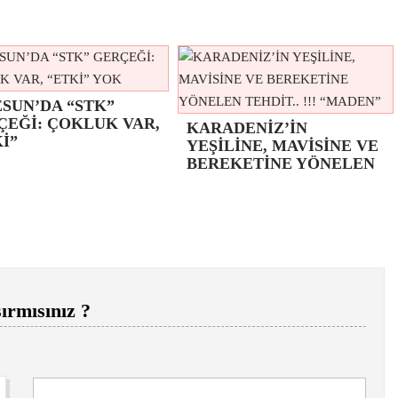
SUN’DA “STK”
ÇEĞİ: ÇOKLUK VAR,
KARADENİZ’İN
İ”
YEŞİLİNE, MAVİSİNE VE
BEREKETİNE YÖNELEN
ırmısınız ?