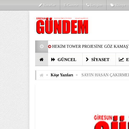
Yazarlar
E-Gazete
İletişim
Künye
HEKİM TOWER PROJESİNE GÖZ KAMAŞT
PARTİ’DE YENİ YÜZLER
HARUN Cİ
GÜNCEL
SIYASET
E
GÖZLERİM DOLDU
ÖNER HEKİM’D
»
»
Köşe Yazıları
SAYIN HASAN ÇAKIRME
BİRİNCİSİ YAPILAN TAMDERE YAPRAKL
KATILIMCILARI COŞTURDU