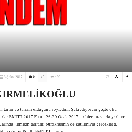
8 Şubat 2017
0
420
-
+
KIRMELİKOĞLU
ğin tarım ve turizm olduğunu söyledim. Şükrediyorum geçte olsa
orlar EMITT 2017 Fuarı, 26-29 Ocak 2017 tarihleri arasında yerli ve
uarında, ilimizin tanıtımı bürokrasinin de katılımıyla gerçekleşti.
ılım gösterdiği ilk EMITT Fuarıdır.