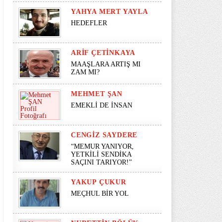
YAHYA MERT YAYLA
HEDEFLER
ARIF ÇETINKAYA
MAAŞLARA ARTIŞ MI
ZAM MI?
MEHMET ŞAN
EMEKLİ DE İNSAN
CENGIZ SAYDERE
“MEMUR YANIYOR,
YETKİLİ SENDİKA
SAÇINI TARIYOR!”
YAKUP ÇUKUR
MEÇHUL BİR YOL