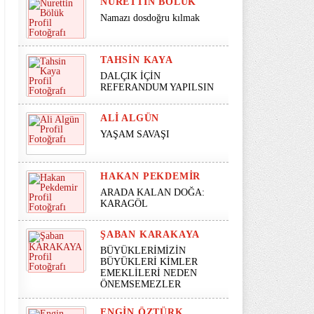
NURETTIN BÖLÜK
Namazı dosdoğru kılmak
TAHSIN KAYA
DALÇIK İÇİN
REFERANDUM YAPILSIN
ALI ALGÜN
YAŞAM SAVAŞI
HAKAN PEKDEMIR
ARADA KALAN DOĞA:
KARAGÖL
ŞABAN KARAKAYA
BÜYÜKLERİMİZİN
BÜYÜKLERİ KİMLER
EMEKLİLERİ NEDEN
ÖNEMSEMEZLER
ENGIN ÖZTÜRK