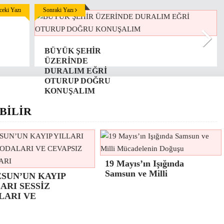
eki Yazı
Sonraki Yazı
BÜYÜK ŞEHİR
ÜZERİNDE
DURALIM EĞRİ
OTURUP DOĞRU
KONUŞALIM
BİLİR
19 Mayıs’ın Işığında
Samsun ve Milli
ESUN’UN KAYIP
ARI SESSİZ
LARI VE