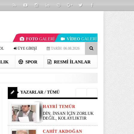
FOTO
GALERİ
VİDEO
GALERİ
OL
ÜYE GİRİŞİ
TARİH: 06.08.2026
LIK
SPOR
RESMI İLANLAR
YAZARLAR / TÜMÜ
HAYRI TEMÜR
DİN; İNSAN İÇİN ZORLUK
DEĞİL, KOLAYLIKTIR
CAHIT AKDOĞAN