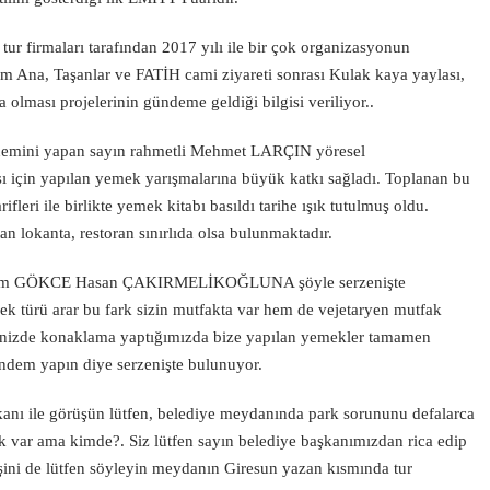
tur firmaları tarafından 2017 yılı ile bir çok organizasyonun
 Taşanlar ve FATİH cami ziyareti sonrası Kulak kaya yaylası,
lması projelerinin gündeme geldiği bilgisi veriliyor..
dönemini yapan sayın rahmetli Mehmet LARÇIN yöresel
ı için yapılan yemek yarışmalarına büyük katkı sağladı. Toplanan bu
ifleri ile birlikte yemek kitabı basıldı tarihe ışık tutulmuş oldu.
 lokanta, restoran sınırlıda olsa bulunmaktadır.
 Kerem GÖKCE Hasan ÇAKIRMELİKOĞLUNA şöyle serzenişte
mek türü arar bu fark sizin mutfakta var hem de vejetaryen mutfak
ilinizde konaklama yaptığımızda bize yapılan yemekler tamamen
ündem yapın diye serzenişte bulunuyor.
kanı ile görüşün lütfen, belediye meydanında park sorununu defalarca
 var ama kimde?. Siz lütfen sayın belediye başkanımızdan rica edip
ni de lütfen söyleyin meydanın Giresun yazan kısmında tur