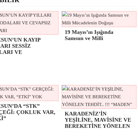
19 Mayıs’ın Işığında
Samsun ve Milli
ESUN’UN KAYIP
ARI SESSİZ
LARI VE
SUN’DA “STK”
ÇEĞİ: ÇOKLUK VAR,
KARADENİZ’İN
İ”
YEŞİLİNE, MAVİSİNE VE
BEREKETİNE YÖNELEN