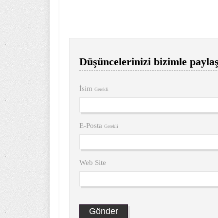
Düşüncelerinizi bizimle paylaş
İsim
Gerekli
E-Posta
Gerekli
Web Site