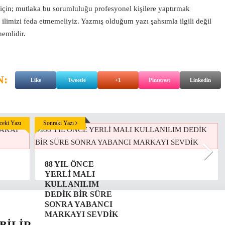
 için; mutlaka bu sorumluluğu profesyonel kişilere yaptırmak
 ilimizi feda etmemeliyiz. Yazmış olduğum yazı şahsımla ilgili değil
nemlidir.
N:
Like
Tweetle
+1
Pinterest
Linkedin
eki Yazı
Sonraki Yazı
88 YIL ÖNCE
YERLİ MALI
KULLANILIM
DEDİK BİR SÜRE
SONRA YABANCI
MARKAYI SEVDİK
BİLİR