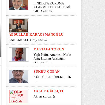
FINDIKTA KURUMA
ALARMI: FELAKETE Mİ
GİDİYORUZ?
ABDULLAH KARAOSMANOĞLU
ÇANAKKALE GEÇİLMEZ…
MUSTAFA TORUN
Yaşlı Nüfus Artarken, Nüfus
Artış Hızının Azaldığını
Görüyoruz…
ŞÜKRÜ ÇOBAN
KÜLTÜREL SÜREKLİLİK
...
YAKUP GÜLAÇTI
Akran Zorbalığı