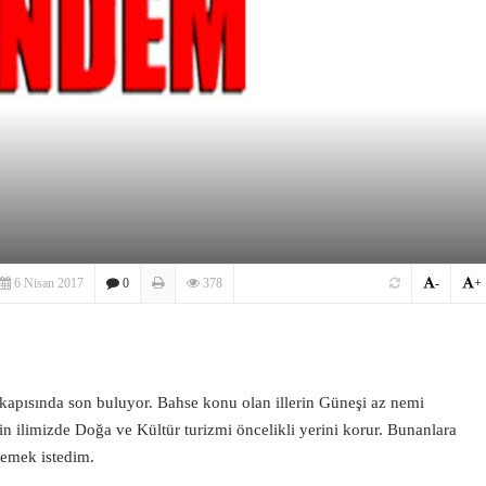
6 Nisan 2017
0
378
-
+
r kapısında son buluyor. Bahse konu olan illerin Güneşi az nemi
çin ilimizde Doğa ve Kültür turizmi öncelikli yerini korur. Bunanlara
lemek istedim.