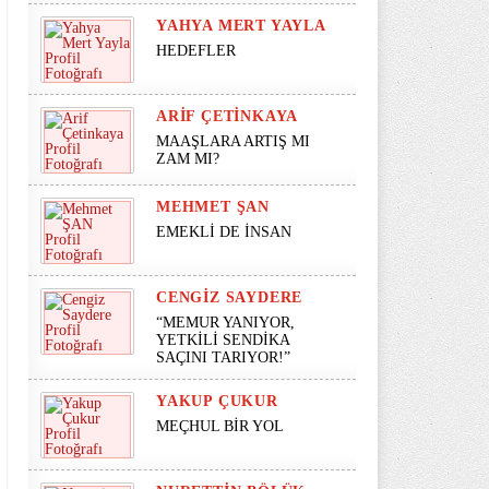
YAHYA MERT YAYLA
HEDEFLER
ARIF ÇETINKAYA
MAAŞLARA ARTIŞ MI
ZAM MI?
MEHMET ŞAN
EMEKLİ DE İNSAN
CENGIZ SAYDERE
“MEMUR YANIYOR,
YETKİLİ SENDİKA
SAÇINI TARIYOR!”
YAKUP ÇUKUR
MEÇHUL BİR YOL