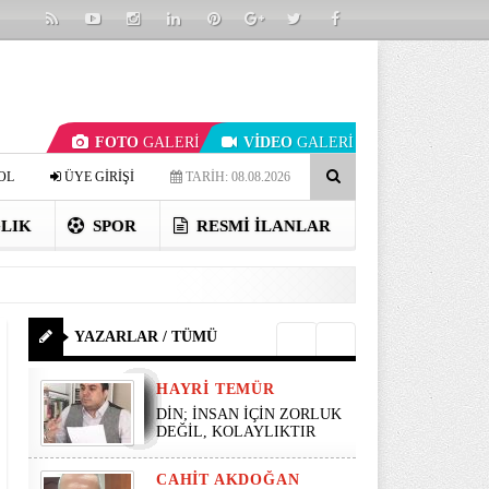
FOTO
GALERİ
VİDEO
GALERİ
OL
ÜYE GİRİŞİ
TARİH: 08.08.2026
LIK
SPOR
RESMI İLANLAR
YAZARLAR / TÜMÜ
HAYRI TEMÜR
DİN; İNSAN İÇİN ZORLUK
DEĞİL, KOLAYLIKTIR
CAHIT AKDOĞAN