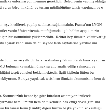
in mutlaka enformasyon memuru gereklidir. Belediyenin yapmış olduğu
ti veren büro, İl kültür ve turizm müdürlüğüne tahsis yapılmalı ve o
n teşvik edilerek yapılıp satılması sağlanmalıdır. Fransa’nın LYON
üler vardır Üniversitemiz mutfağımızla ilgili bölüm açıp ilimizin
in bir sorumluluk yüklenmelidir. Rektör bey ilimizin kültür varlığı
titü açarak kendisinin de bu sayede tarih sayfalarına yazılmasını
e bulunan ve yıllardır halk tarafından şifalı su olarak banyo yapılan
lunan kaynaktan örnek su alıp analiz edilip sakıncalı ve
diğini tespit etmeleri beklenmektedir. İlgili kişilerin lütfen bu
 bekliyorum. Buraya yapılacak tesis hem ilimizin ekonomisine hem de
r. Sorumsuzluk bence işe göre bürokrat atanmıyor üzülerek
ayırmalar hem ilimizin hem de ülkemizin hak ettiği döviz girdisini
var bir tanesi tarım (Fındık) diğeri turizm başka yoktur. Yoksulluğu