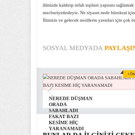
ilimizde kaldırıp refah toplum yapısını sağlamak
mecburiyetindeyiz. Ne siyaset nede bürokrat için
İlimizin ve gelecek nesillerin yarınları için çok ö
SOSYAL MEDYADA
PAYLAŞI
Önc
NEREDE DÜŞMAN
ORADA
SABAHLADI
FAKAT BAZI
KESİME HİÇ
YARANAMADI
BUNLAR DA İLGİNİZİ ÇEKE