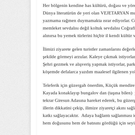
Her bölgenin kendine has kültürü, doğası ve yör
Dünya literatürün de yeri olan VEJETARYAN mutfa
yazmama rağmen duymamakta ısrar ediyorlar. Coğr
memleket sevdalısı değil koltuk sevdalısı Coğra
alınırsa bu yemek türlerini hiçbir il kendi kültür 
İlimizi ziyarete gelen turistler zamanlarını değerl
şekilde görmeyi arzular. Kaleye çıkmak istiyorlar 
Şehri gezmek ve alışveriş yapmak istiyorlar, park 
köşemde defalarca yazdım maalesef ilgilenen yok
Teleferik için güzergah önerdim, Küçük mendire
Kayada konaklayıp bungalov dan (taşına bilen) ya
tekrar Giresun Adasına hareket ederek, bu güz
illerin dikkatini çekip, ilimize ziyaretçi akını sa
katkı sağlayacaktır. Adaya bağlantı sağlanması iç
hem doğusunu hem de batısını gördüğü için seyir