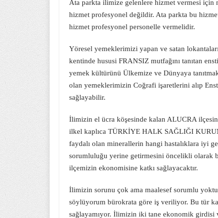
Ata parkta ilimize gelenlere hizmet vermesi iç
hizmet profesyonel değildir. Ata parkta bu hizme
hizmet profesyonel personelle vermelidir.
Yöresel yemeklerimizi yapan ve satan lokantaları
kentinde hususi FRANSIZ mutfağını tanıtan enstit
yemek kültürünü Ülkemize ve Dünyaya tanıtmak iç
olan yemeklerimizin Coğrafi işaretlerini alıp Ens
sağlayabilir.
İlimizin el ücra köşesinde kalan ALUCRA ilçesind
ilkel kaplıca TÜRKİYE HALK SAĞLIĞI KURUMU bu
faydalı olan minerallerin hangi hastalıklara iyi gel
sorumluluğu yerine getirmesini öncelikli olarak
ilçemizin ekonomisine katkı sağlayacaktır.
İlimizin sorunu çok ama maalesef sorumlu yoktu
söylüyorum bürokrata göre iş veriliyor. Bu tür k
sağlayamıyor. İlimizin iki tane ekonomik girdisi 