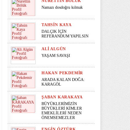
NURETTIN BÖLÜK
Namazı dosdoğru kılmak
TAHSIN KAYA
DALÇIK İÇİN
REFERANDUM YAPILSIN
ALI ALGÜN
YAŞAM SAVAŞI
HAKAN PEKDEMIR
ARADA KALAN DOĞA:
KARAGÖL
ŞABAN KARAKAYA
BÜYÜKLERİMİZİN
BÜYÜKLERİ KİMLER
EMEKLİLERİ NEDEN
ÖNEMSEMEZLER
ENGIN ÖZTÜRK