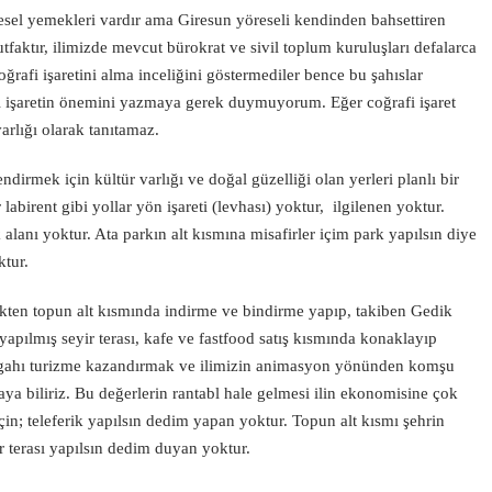
esel yemekleri vardır ama Giresun yöreseli kendinden bahsettiren
ktır, ilimizde mevcut bürokrat ve sivil toplum kuruluşları defalarca
afi işaretini alma inceliğini göstermediler bence bu şahıslar
fi işaretin önemini yazmaya gerek duymuyorum. Eğer coğrafi işaret
varlığı olarak tanıtamaz.
endirmek için kültür varlığı ve doğal güzelliği olan yerleri planlı bir
labirent gibi yollar yön işareti (levhası) yoktur, ilgilenen yoktur.
alanı yoktur. Ata parkın alt kısmına misafirler içim park yapılsın diye
tur.
kten topun alt kısmında indirme ve bindirme yapıp, takiben Gedik
pılmış seyir terası, kafe ve fastfood satış kısmında konaklayıp
ergahı turizme kazandırmak ve ilimizin animasyon yönünden komşu
ğlaya biliriz. Bu değerlerin rantabl hale gelmesi ilin ekonomisine çok
in; teleferik yapılsın dedim yapan yoktur. Topun alt kısmı şehrin
 terası yapılsın dedim duyan yoktur.