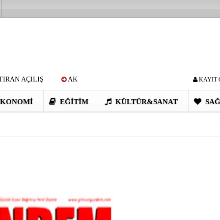
IRAN AÇILIŞ
AK
KAYIT 
Cİ: VİDEOYU GÖRÜNCE
KONOMI
EĞITIM
KÜLTÜR&SANAT
SAĞ
EN DEVRİM GİBİ PROJELER
I OBASI YAYLA ŞENLİĞİ