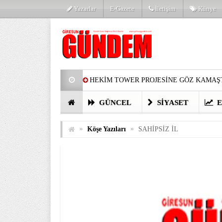
Yazarlar
E-Gazete
İletişim
Künye
HEKİM TOWER PROJESİNE GÖZ KAMAŞT
PARTİ’DE YENİ YÜZLER
HARUN Cİ
GÜNCEL
SIYASET
E
GÖZLERİM DOLDU
ÖNER HEKİM’D
»
»
Köşe Yazıları
SAHİPSİZ İL
BİRİNCİSİ YAPILAN TAMDERE YAPRAKL
KATILIMCILARI COŞTURDU