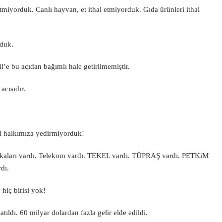
tmiyorduk. Canlı hayvan, et ithal etmiyorduk. Gıda ürünleri ithal
rduk.
’e bu açıdan bağımlı hale getirilmemiştir.
acısıdır.
eri halkımıza yedirmiyorduk!
rikaları vardı. Telekom vardı. TEKEL vardı. TÜPRAŞ vardı. PETKiM
dı.
hiç birisi yok!
tıldı. 60 milyar dolardan fazla gelir elde edildi.