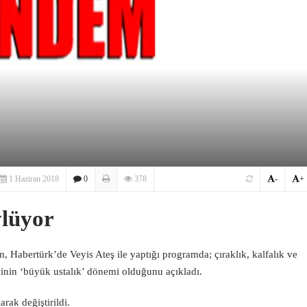
1 Haziran 2018
0
378
-
+
ylüyor
abertürk’de Veyis Ateş ile yaptığı programda; çıraklık, kalfalık ve
inin ‘büyük ustalık’ dönemi olduğunu açıkladı.
rak değiştirildi.