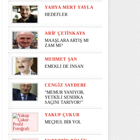
YAHYA MERT YAYLA
HEDEFLER
ARIF ÇETINKAYA
MAAŞLARA ARTIŞ MI
ZAM MI?
MEHMET ŞAN
EMEKLİ DE İNSAN
CENGIZ SAYDERE
“MEMUR YANIYOR,
YETKİLİ SENDİKA
SAÇINI TARIYOR!”
YAKUP ÇUKUR
MEÇHUL BİR YOL