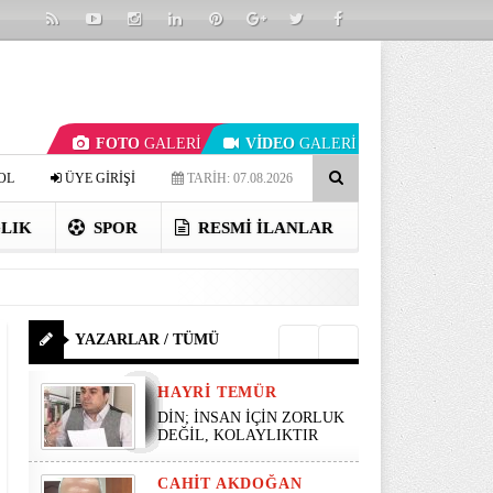
FOTO
GALERİ
VİDEO
GALERİ
OL
ÜYE GİRİŞİ
TARİH: 07.08.2026
LIK
SPOR
RESMI İLANLAR
YAZARLAR / TÜMÜ
HAYRI TEMÜR
DİN; İNSAN İÇİN ZORLUK
DEĞİL, KOLAYLIKTIR
CAHIT AKDOĞAN