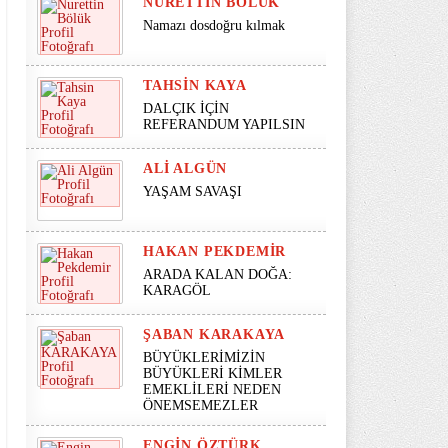
NURETTIN BÖLÜK
Namazı dosdoğru kılmak
TAHSIN KAYA
DALÇIK İÇİN
REFERANDUM YAPILSIN
ALI ALGÜN
YAŞAM SAVAŞI
HAKAN PEKDEMIR
ARADA KALAN DOĞA:
KARAGÖL
ŞABAN KARAKAYA
BÜYÜKLERİMİZİN
BÜYÜKLERİ KİMLER
EMEKLİLERİ NEDEN
ÖNEMSEMEZLER
ENGIN ÖZTÜRK