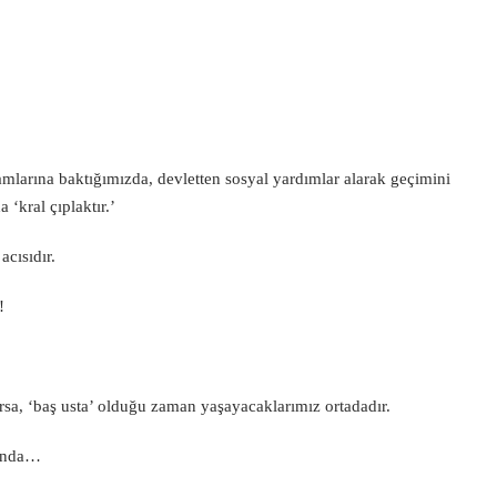
amlarına baktığımızda, devletten sosyal yardımlar alarak geçimini
‘kral çıplaktır.’
acısıdır.
!
ırsa, ‘baş usta’ olduğu zaman yaşayacaklarımız ortadadır.
nında…