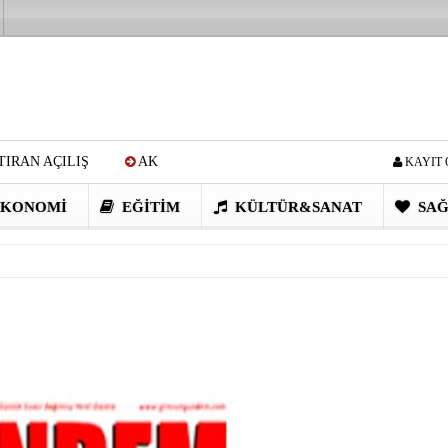
IRAN AÇILIŞ
AK
KAYIT 
Cİ: VİDEOYU GÖRÜNCE
KONOMI
EĞITIM
KÜLTÜR&SANAT
SAĞ
EN DEVRİM GİBİ PROJELER
I OBASI YAYLA ŞENLİĞİ