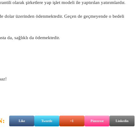
tili olarak şirketlere yap işlet modeli ile yaptırılan yatırımlardır.
i de dolar üzerinden ödenmektedir. Geçen de geçmeyende o bedeli
ta da, sağlıklı da ödemektedir.
maz!
N:
Like
Tweetle
+1
Pinterest
Linkedin