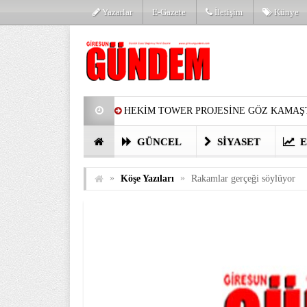
Yazarlar
E-Gazete
İletişim
Künye
HEKİM TOWER PROJESİNE GÖZ KAMAŞT
PARTİ’DE YENİ YÜZLER
HARUN Cİ
GÜNCEL
SIYASET
E
GÖZLERİM DOLDU
ÖNER HEKİM’D
»
»
Köşe Yazıları
Rakamlar gerçeği söylüyor
BİRİNCİSİ YAPILAN TAMDERE YAPRAKL
KATILIMCILARI COŞTURDU