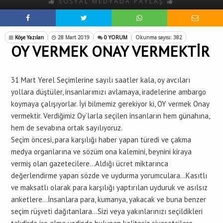
SOSYAL MEDYADA PAYLAŞ
Köşe Yazıları
28 Mart 2019
0 YORUM
Okunma sayısı: 382
OY VERMEK ONAY VERMEKTİR
31 Mart Yerel Seçimlerine sayılı saatler kala, oy avcıları
yollara düştüler, insanlarımızı avlamaya, iradelerine ambargo
koymaya çalışıyorlar. İyi bilmemiz gerekiyor ki, OY vermek Onay
vermektir. Verdiğimiz Oy’larla seçilen insanların hem günahına,
hem de sevabına ortak sayılıyoruz.
Seçim öncesi, para karşılığı haber yapan türedi ve çakma
medya organlarına ve sözüm ona kalemini, beynini kiraya
vermiş olan gazetecilere…Aldığı ücret miktarınca
değerlendirme yapan sözde ve uydurma yorumculara…Kasıtlı
ve maksatlı olarak para karşılığı yaptırılan uyduruk ve asılsız
anketlere…İnsanlara para, kumanya, yakacak ve buna benzer
seçim rüşveti dağıtanlara…Sizi veya yakınlarınızı seçildikleri