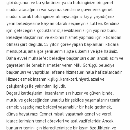
gibi düşünün ve bu şirketinize ya da holdinginize bir genel
müdür alacağınızı var sayınız. kendisine güvenerek genel
müdür olarak holdinginize almayacağınız kişiyi yaşadığınız
yerin belediyesine Başkan olarak seçmeyiniz, lütfen. Kendiniz
için, geleceğiniz, çocuklarınız, sevdikleriniz için yapınız bunu.
Belediye Başkanının ve ekibinin hizmet yapması için iktidardan
olması şart değildir. 15 yıldır görev yapan başkanları iktidara
mensuptur, ama işte şehirlerimiz, işte ülkemiz ve işte halimiz.
Daha evvel muhalefet belediye başkanları olan, ancak azim ve
gayretleri ile örnek hizmetler veren Milli Görüşçü belediye
başkanları ve yaptıkları efsane hizmetleri hala hafızalardadır.
Hizmet etmek insanın kişiliği, karakteri, niyeti, azmi ve
çalışkanlığı ile yakından ilgilidir.
Değerli kardeşlerim; İnsanlarımızın huzur ve güven içinde,
mutlu ve geleceğinden umutlu bir şekilde yaşamalarını temin
etmek; yaşadığımız beldeyi yaşanabilir bir hale getirmek,
dünya hayatımızı Cennet misali yaşatmak genel ve yerel
idarecilerimizin temel görevleri ve asıl vazifeleridir. Ancak
bunların temini için idarecilerimizde bir kısım özelliklerin ve