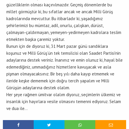
güzelliklerin olması kaçınılmazdır. Geçmiş dönemlerde bu
millet görmüştür ki, bu sıfatlar ancak ve ancak Milli Görüş
kadrolarında mevcuttur. Bu itibarladır ki, yaşadığımız
şehirlerimizi bu mümtaz, adil, onurlu, çalışkan, dürüst,
çalmayan-çaldırmayan, yemeyen-yedirmeyen kadrolara teslim
etmekten başka çaremiz yoktur.
Bunun için de diyoruz ki, 31 Mart pazar günü sandıklara
koşunuz ve Milli Görüş’ün tek temsilcisi olan Saadet Partisi’nin
adaylarına destek veriniz. İnanınız ve emin olunuz ki, hayal bile
edemediğiniz, ummadığınız hizmetlere kavuşacak ve asla
pişman olmayacaksınız. Bir beş yılı daha kayıp etmemek ve
ileride keşke dememek için doğru tercih yapalım ve Milli
Görüşün adaylarına destek olalım.
Her şeye rağmen ümitvar olalım diyoruz, seçimlerin ülkemiz ve
insanlık için hayırlara vesile olmasını temenni ediyoruz. Selam
ve dua ile…