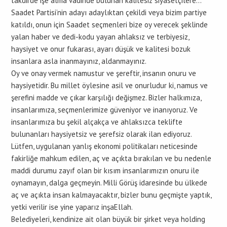
takdirde işe alma vadinde bulunan kalitesiz siyasetçilere…
Saadet Partisi’nin adayı adaylıktan çekildi veya bizim partiye
katıldı, onun için Saadet seçmenleri bize oy verecek şeklinde
yalan haber ve dedi-kodu yayan ahlaksız ve terbiyesiz,
haysiyet ve onur fukarası, ayarı düşük ve kalitesi bozuk
insanlara asla inanmayınız, aldanmayınız.
Oy ve onay vermek namustur ve şereftir, insanın onuru ve
haysiyetidir. Bu millet öylesine asil ve onurludur ki, namus ve
şerefini madde ve çıkar karşılığı değişmez. Bizler halkımıza,
insanlarımıza, seçmenlerimize güveniyor ve inanıyoruz. Ve
insanlarımıza bu şekil alçakça ve ahlaksızca teklifte
bulunanları haysiyetsiz ve şerefsiz olarak ilan ediyoruz.
Lütfen, uygulanan yanlış ekonomi politikaları neticesinde
fakirliğe mahkum edilen, aç ve açıkta bırakılan ve bu nedenle
maddi durumu zayıf olan bir kısım insanlarımızın onuru ile
oynamayın, dalga geçmeyin. Milli Görüş idaresinde bu ülkede
aç ve açıkta insan kalmayacaktır, bizler bunu geçmişte yaptık,
yetki verilir ise yine yaparız inşaEllah.
Belediyeleri, kendinize ait olan büyük bir şirket veya holding