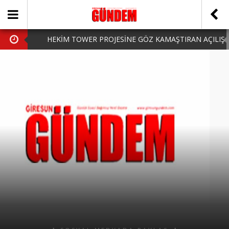
HEKİM TOWER PROJESİNE GÖZ KAMAŞTIRAN AÇILIŞ
AK PARTİ’DE YENİ YÜZLER
iPhone Arka Cam Değişimi ile Cihazınızı Koruyun
Hafta Sonu Şanlıurfa Çıkışlı Turlar Alternatifleri
HARUN CİCİ: VİDEOYU GÖRÜNCE GÖZLERİM DOLDU