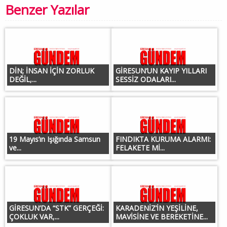
Benzer Yazılar
DİN; İNSAN İÇİN ZORLUK
GİRESUN’UN KAYIP YILLARI
DEĞİL,...
SESSİZ ODALARI...
19 Mayıs’ın Işığında Samsun
FINDIKTA KURUMA ALARMI:
ve...
FELAKETE Mİ...
GİRESUN’DA “STK” GERÇEĞİ:
KARADENİZ’İN YEŞİLİNE,
ÇOKLUK VAR,...
MAVİSİNE VE BEREKETİNE...