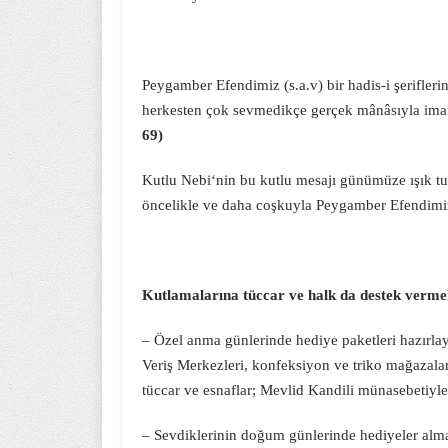
Peygamber Efendimiz (s.a.v) bir hadis-i şerifle
herkesten çok sev­medikçe gerçek mânâsıyla iman
69)
Kutlu Nebi
‘nin bu kutlu mesajı günümüze ışık 
öncelikle ve daha coşkuyla Peygamber Efendimiz
Kutlamalarına tüccar ve halk da destek verm
– Özel anma günlerinde hediye paketleri hazırlay
Veriş Merkezleri, konfeksiyon ve triko mağazalar
tüccar ve esnaflar; Mevlid Kandili münasebetiyle 
– Sevdiklerinin doğum günlerinde hediyeler alm