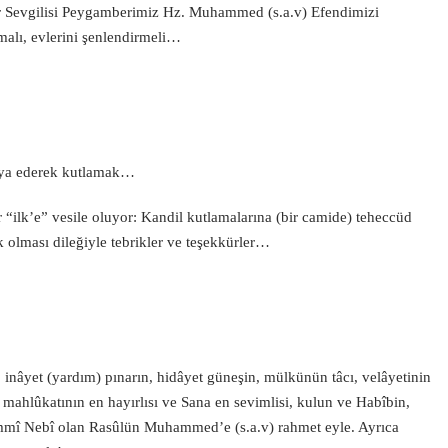
iler Sevgilisi Peygamberimiz Hz. Muhammed (s.a.v) Efendimizi
malı, evlerini şenlendirmeli…
ya ederek kutlamak…
r “ilk’e” vesile oluyor: Kandil kutlamalarına (bir camide) teheccüd
k olması dileğiyle tebrikler ve teşekkürler…
, inâyet (yardım) pınarın, hidâyet güneşin, mülkünün tâcı, velâyetinin
 mahlûkatının en hayırlısı ve Sana en sevimlisi, kulun ve Habîbin,
mmî Nebî olan Rasûlün Muhammed’e (s.a.v) rahmet eyle. Ayrıca