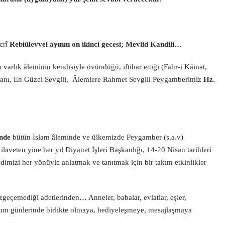
crî
Rebiülevvel
ayının on ikinci gecesi; Mevlid Kandili…
 varlık âleminin kendisiyle övündüğü, iftihar ettiği (Fahr-i Kâinat,
ltanı, En Güzel Sevgili, Âlemlere Rahmet Sevgili Peygamberimiz
Hz.
inde
bütün İslam âleminde ve ülkemizde Peygamber (s.a.v)
veten yine her yıl Diyanet İşleri Başkanlığı, 14-20 Nisan tarihleri
dimizi her yönüyle anlatmak ve tanıtmak için bir takım etkinlikler
çemediği adetlerinden… Anneler, babalar, evlatlar, eşler,
 doğum günlerinde birlikte olmaya, hediyeleşmeye, mesajlaşmaya