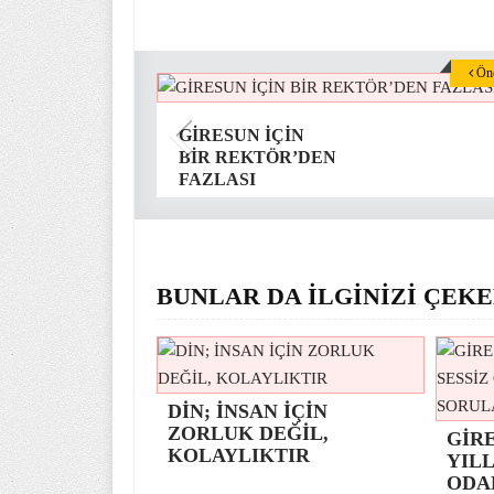
Önc
GİRESUN İÇİN
BİR REKTÖR’DEN
FAZLASI
BUNLAR DA İLGİNİZİ ÇEKE
DİN; İNSAN İÇİN
ZORLUK DEĞİL,
GİR
KOLAYLIKTIR
YILL
ODA