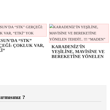
SUN’DA “STK”
ÇEĞİ: ÇOKLUK VAR,
KARADENİZ’İN
İ”
YEŞİLİNE, MAVİSİNE VE
BEREKETİNE YÖNELEN
ırmısınız ?