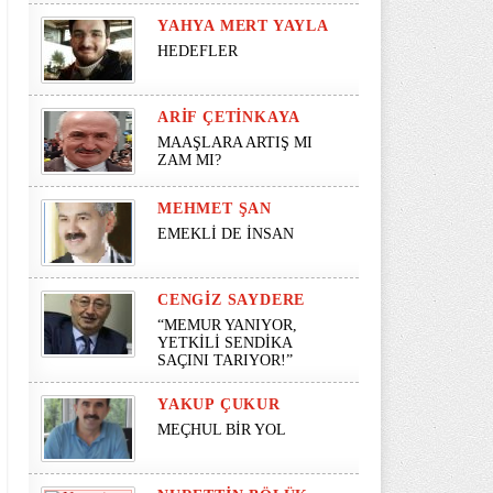
YAHYA MERT YAYLA
HEDEFLER
ARIF ÇETINKAYA
MAAŞLARA ARTIŞ MI
ZAM MI?
MEHMET ŞAN
EMEKLİ DE İNSAN
CENGIZ SAYDERE
“MEMUR YANIYOR,
YETKİLİ SENDİKA
SAÇINI TARIYOR!”
YAKUP ÇUKUR
MEÇHUL BİR YOL