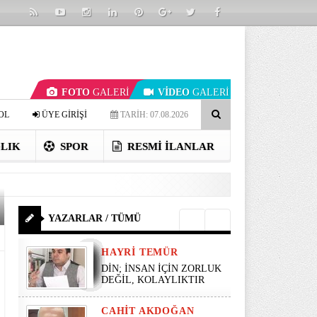
FOTO
GALERİ
VİDEO
GALERİ
OL
ÜYE GİRİŞİ
TARİH: 07.08.2026
LIK
SPOR
RESMI İLANLAR
YAZARLAR / TÜMÜ
HAYRI TEMÜR
DİN; İNSAN İÇİN ZORLUK
DEĞİL, KOLAYLIKTIR
CAHIT AKDOĞAN