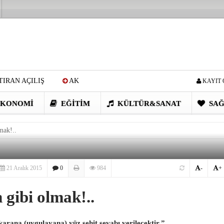
IRAN AÇILIŞ
AK
KAYIT 
Cİ: VİDEOYU GÖRÜNCE
KONOMI
EĞITIM
KÜLTÜR&SANAT
SAĞ
EN DEVRİM GİBİ PROJELER
mak!..
I OBASI YAYLA ŞENLİĞİ
21 Aralık 2015
0
984
-
+
gibi olmak!..
arana (uygulayana) yüz şehit sevabı verilecektir.”