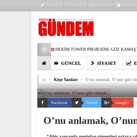
Yazarlar
E-Gazete
İletişim
Künye
HEKİM TOWER PROJESİNE GÖZ KAMAŞT
PARTİ’DE YENİ YÜZLER
HARUN Cİ
GÜNCEL
SIYASET
E
GÖZLERİM DOLDU
ÖNER HEKİM’D
»
»
Köşe Yazıları
O’nu anlamak, O’nun gibi ol
BİRİNCİSİ YAPILAN TAMDERE YAPRAKL
KATILIMCILARI COŞTURDU
Facebook
Twitter
Google+
O’nu anlamak, O’nun 
“Ahir zamanda unutulan sünnetimi ortaya çık