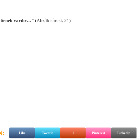
ir örnek vardır…”
(Ahzâb sûresi, 21)
N:
Like
Tweetle
+1
Pinterest
Linkedin