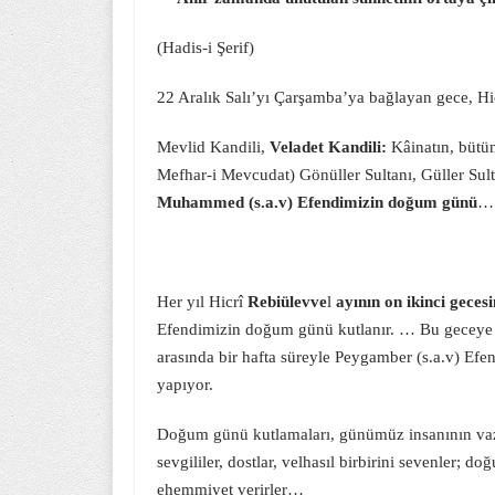
(Hadis-i Şerif)
22 Aralık Salı’yı Çarşamba’ya bağlayan gece, Hi
Mevlid Kandili,
Veladet Kandili:
Kâinatın, bütün
Mefhar-i Mevcudat) Gönüller Sultanı, Güller Su
Muhammed (s.a.v) Efendimizin doğum günü
…
Her yıl Hicrî
Rebiülevve
l
ayının on ikinci geces
Efendimizin doğum günü kutlanır. … Bu geceye ila
arasında bir hafta süreyle Peygamber (s.a.v) Efen
yapıyor.
Doğum günü kutlamaları, günümüz insanının vazge
sevgililer, dostlar, velhasıl birbirini sevenler;
ehemmiyet verirler…