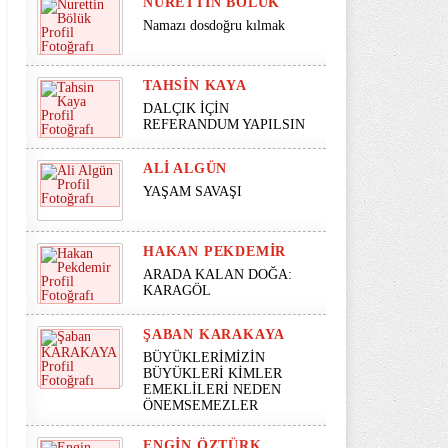
NURETTIN BÖLÜK
Namazı dosdoğru kılmak
TAHSIN KAYA
DALÇIK İÇİN
REFERANDUM YAPILSIN
ALI ALGÜN
YAŞAM SAVAŞI
HAKAN PEKDEMIR
ARADA KALAN DOĞA:
KARAGÖL
ŞABAN KARAKAYA
BÜYÜKLERİMİZİN
BÜYÜKLERİ KİMLER
EMEKLİLERİ NEDEN
ÖNEMSEMEZLER
ENGIN ÖZTÜRK