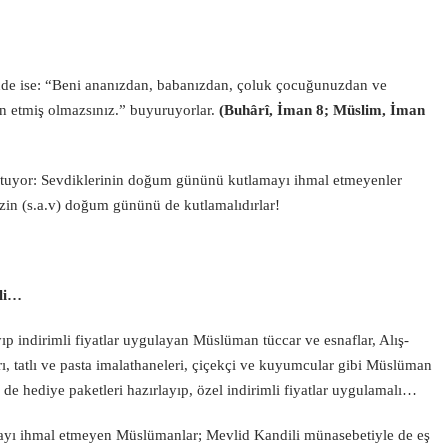
rinde ise: “Beni ananızdan, babanızdan, çoluk çocuğunuzdan ve
 etmiş olmazsınız.” buyu­ruyorlar.
(
Buhârî, İman 8; Müslim, İman
tutuyor: Sevdiklerinin doğum gününü kutlamayı ihmal etmeyenler
in (s.a.v) doğum gününü de kutlamalıdırlar!
eli…
ıp indirimli fiyatlar uygulayan Müslüman tüccar ve esnaflar, Alış-
ı, tatlı ve pasta imalathaneleri, çiçekçi ve kuyumcular gibi Müslüman
de hediye paketleri hazırlayıp, özel indirimli fiyatlar uygulamalı…
ayı ihmal etmeyen Müslümanlar; Mevlid Kandili münasebetiyle de eş