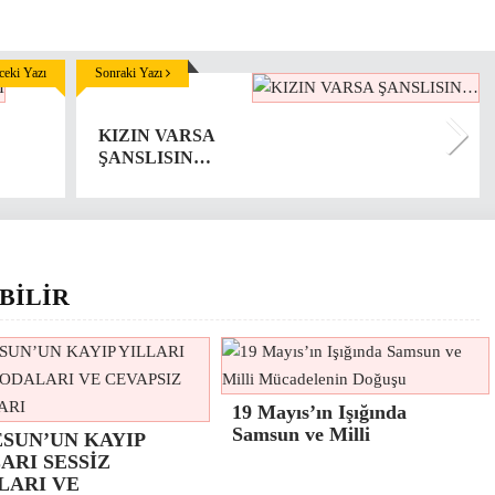
eki Yazı
Sonraki Yazı
KIZIN VARSA
ŞANSLISIN…
BİLİR
19 Mayıs’ın Işığında
Samsun ve Milli
ESUN’UN KAYIP
ARI SESSİZ
LARI VE