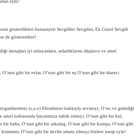
hmet eyle!
a gösterdikleri hassasiyeti Sevgililer Sevgilisi, En Güzel Sevgili
e de gösterenlere!
iği mesajları iyi anlayanlara, anladıklarını düşünce ve amel
 O’nun gibi bir evlat, O’nun gibi bir eş O’nun gibi bir idareci
eygamberimiz (s.a.v) Efendimizi hakkıyla sevmeyi, O’nu ve getirdiği
ve amel noktasında hayatımıza tatbik etmeyi, O’nun gibi bir kul,
bi bir baba, O’nun gibi bir arkadaş, O’nun gibi bir komşu, O’nun gibi
bir komutan, O’nun gibi bir devlet adamı olmayı bizlere nasip eyle!