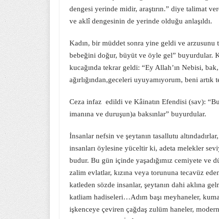
dengesi yerinde midir, araştırın.” diye talimat ve
ve aklî dengesinin de yerinde olduğu anlaşıldı.
Kadın, bir müddet sonra yine geldi ve arzusunu te
bebeğini doğur, büyüt ve öyle gel” buyurdular. 
kucağında tekrar geldi: “Ey Allah’ın Nebisi, ba
ağırlığından,geceleri uyuyamıyorum, beni artık t
Ceza infaz edildi ve Kâinatın Efendisi (sav): “Bu
imanına ve duruşun)a baksınlar” buyurdular.
İnsanlar nefsin ve şeytanın tasallutu altındadırla
insanları öylesine yüceltir ki, adeta melekler se
budur. Bu gün içinde yaşadığımız cemiyete ve dü
zalim evlatlar, kızına veya torununa tecavüz eden
katleden sözde insanlar, şeytanın dahi aklına ge
katliam hadiseleri…Adım başı meyhaneler, kumarh
işkenceye çeviren çağdaş zulüm haneler, modern me