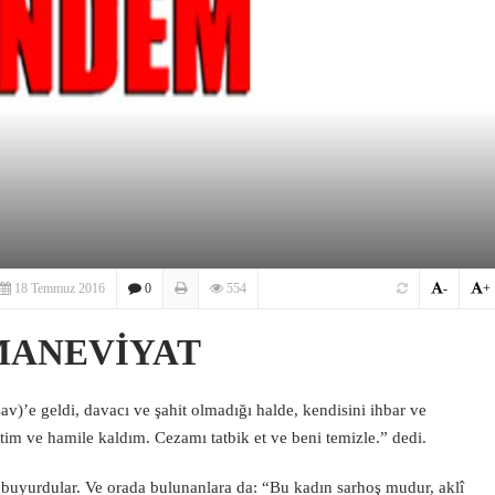
18 Temmuz 2016
0
554
-
+
MANEVİYAT
)’e geldi, davacı ve şahit olmadığı halde, kendisini ihbar ve
ttim ve hamile kaldım. Cezamı tatbik et ve beni temizle.” dedi.
” buyurdular. Ve orada bulunanlara da: “Bu kadın sarhoş mudur, aklî