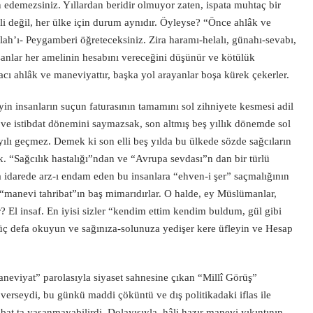
n edemezsiniz. Yıllardan beridir olmuyor zaten, ispata muhtaç bir
i değil, her ülke için durum aynıdır. Öyleyse? “Önce ahlâk ve
lah’ı- Peygamberi öğreteceksiniz. Zira haramı-helalı, günahı-sevabı,
anlar her amelinin hesabını vereceğini düşünür ve kötülük
cı ahlâk ve maneviyattır, başka yol arayanlar boşa kürek çekerler.
 insanların suçun faturasının tamamını sol zihniyete kesmesi adil
ı ve istibdat dönemini saymazsak, son altmış beş yıllık dönemde sol
yılı geçmez. Demek ki son elli beş yılda bu ülkede sözde sağcıların
. “Sağcılık hastalığı”ndan ve “Avrupa sevdası”n dan bir türlü
 idarede arz-ı endam eden bu insanlara “ehven-i şer” saçmalığının
 “manevi tahribat”ın baş mimarıdırlar. O halde, ey Müslümanlar,
 El insaf. En iyisi sizler “kendim ettim kendim buldum, gül gibi
üç defa okuyun ve sağınıza-solunuza yedişer kere üfleyin ve Hesap
neviyat” parolasıyla siyaset sahnesine çıkan “Millî Görüş”
verseydi, bu günkü maddi çöküntü ve dış politikadaki iflas ile
bat ta yaşanmayabilirdi. Dolayısıyla, hâli hazır manevi yıkıntının