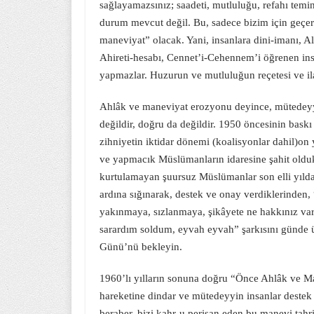
sağlayamazsınız; saadeti, mutluluğu, refahı temi
durum mevcut değil. Bu, sadece bizim için geçerl
maneviyat” olacak. Yani, insanlara dini-imanı, Al
Ahireti-hesabı, Cennet’i-Cehennem’i öğrenen ins
yapmazlar. Huzurun ve mutluluğun reçetesi ve ila
Ahlâk ve maneviyat erozyonu deyince, mütedeyyin
değildir, doğru da değildir. 1950 öncesinin bask
zihniyetin iktidar dönemi (koalisyonlar dahil)on 
ve yapmacık Müslümanların idaresine şahit olduk
kurtulamayan şuursuz Müslümanlar son elli yılda
ardına sığınarak, destek ve onay verdiklerinden,
yakınmaya, sızlanmaya, şikâyete ne hakkınız var?
sarardım soldum, eyvah eyvah” şarkısını günde 
Günü’nü bekleyin.
1960’lı yılların sonuna doğru “Önce Ahlâk ve Ma
hareketine dindar ve mütedeyyin insanlar destek 
beraber, bizi kahr-u perişan eden bu manevi tahri