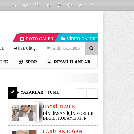
FOTO
GALERİ
VİDEO
GALERİ
OL
ÜYE GİRİŞİ
TARİH: 06.08.2026
LIK
SPOR
RESMI İLANLAR
YAZARLAR / TÜMÜ
HAYRI TEMÜR
DİN; İNSAN İÇİN ZORLUK
DEĞİL, KOLAYLIKTIR
CAHIT AKDOĞAN