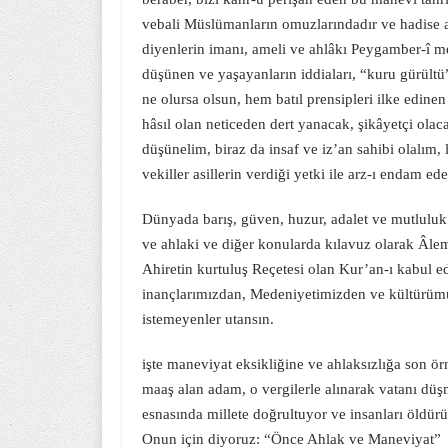
vebali Müslümanların omuzlarındadır ve hadise 
diyenlerin imanı, ameli ve ahlâkı Peygamber-î m
düşünen ve yaşayanların iddiaları, “kuru gürült
ne olursa olsun, hem batıl prensipleri ilke edine
hâsıl olan neticeden dert yanacak, şikâyetçi ola
düşünelim, biraz da insaf ve iz’an sahibi olalım, l
vekiller asillerin verdiği yetki ile arz-ı endam ed
Dünyada barış, güven, huzur, adalet ve mutluluk m
ve ahlaki ve diğer konularda kılavuz olarak Â
Ahiretin kurtuluş Reçetesi olan Kur’an-ı kabul e
inançlarımızdan, Medeniyetimizden ve kültürümü
istemeyenler utansın.
işte maneviyat eksikliğine ve ahlaksızlığa son ör
maaş alan adam, o vergilerle alınarak vatanı düşma
esnasında millete doğrultuyor ve insanları öldürü
Onun için diyoruz: “Önce Ahlak ve Maneviyat”