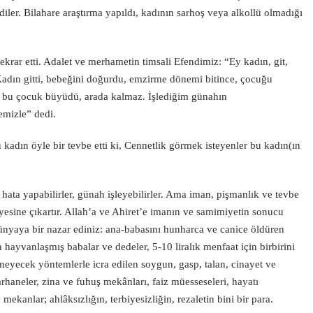
rdiler. Bilahare araştırma yapıldı, kadının sarhoş veya alkollü olmadığı
krar etti. Adalet ve merhametin timsali Efendimiz: “Ey kadın, git,
Kadın gitti, bebeğini doğurdu, emzirme dönemi bitince, çocuğu
k, bu çocuk büyüdü, arada kalmaz. İşlediğim günahın
emizle” dedi.
 kadın öyle bir tevbe etti ki, Cennetlik görmek isteyenler bu kadın(ın
r, hata yapabilirler, günah işleyebilirler. Ama iman, pişmanlık ve tevbe
viyesine çıkartır. Allah’a ve Ahiret’e imanın ve samimiyetin sonucu
nyaya bir nazar ediniz: ana-babasını hunharca ve canice öldüren
 hayvanlaşmış babalar ve dedeler, 5-10 liralık menfaat için birbirini
lmeyecek yöntemlerle icra edilen soygun, gasp, talan, cinayet ve
aneler, zina ve fuhuş mekânları, faiz müesseseleri, hayatı
kanlar; ahlâksızlığın, terbiyesizliğin, rezaletin bini bir para.