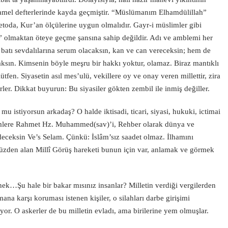
amel defterlerinde kayda geçmiştir. “Müslümanım Elhamdülillah”
etoda, Kur’an ölçülerine uygun olmalıdır. Gayr-i müslimler gibi
ü” olmaktan öteye geçme şansına sahip değildir. Adı ve amblemi her
n batı sevdalılarına serum olacaksın, kan ve can vereceksin; hem de
caksın. Kimsenin böyle meşru bir hakkı yoktur, olamaz. Biraz mantıklı
ütfen. Siyasetin asıl mes’ulü, vekillere oy ve onay veren millettir, zira
erler. Dikkat buyurun: Bu siyasiler gökten zembil ile inmiş değiller.
u istiyorsun arkadaş? O halde iktisadi, ticari, siyasi, hukuki, ictimai
lemlere Rahmet Hz. Muhammed(sav)’i, Rehber olarak dünya ve
deceksin Ve’s Selam. Çünkü: İslâm’sız saadet olmaz. İlhamını
zden alan Millî Görüş hareketi bunun için var, anlamak ve görmek
nek…Şu hale bir bakar mısınız insanlar? Milletin verdiği vergilerden
na karşı koruması istenen kişiler, o silahları darbe girişimi
yor. O askerler de bu milletin evladı, ama birilerine yem olmuşlar.