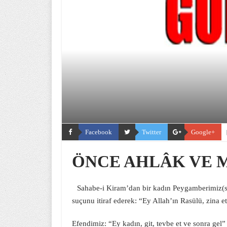
Facebook
Twitter
Google+
ÖNCE AHLÂK VE 
Sahabe-i Kiram’dan bir kadın Peygamberimiz(sav
suçunu itiraf ederek: “Ey Allah’ın Rasülü, zina e
Efendimiz: “Ey kadın, git, tevbe et ve sonra gel