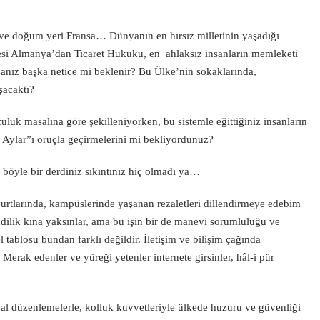
 ve doğum yeri Fransa… Dünyanın en hırsız milletinin yaşadığı
kesi Almanya’dan Ticaret Hukuku, en ahlaksız insanların memleketi
anız başka netice mi beklenir? Bu Ülke’nin sokaklarında,
şacaktı?
luk masalına göre şekilleniyorken, bu sistemle eğittiğiniz insanların
 Aylar”ı oruçla geçirmelerini mi bekliyordunuz?
 böyle bir derdiniz sıkıntınız hiç olmadı ya…
yurtlarında, kampüslerinde yaşanan rezaletleri dillendirmeye edebim
mdilik kına yaksınlar, ama bu işin bir de manevi sorumluluğu ve
 tablosu bundan farklı değildir. İletişim ve bilişim çağında
Merak edenler ve yüreği yetenler internete girsinler, hâl-i pür
al düzenlemelerle, kolluk kuvvetleriyle ülkede huzuru ve güvenliği