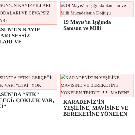
19 Mayıs’ın Işığında
Samsun ve Milli
ESUN’UN KAYIP
ARI SESSİZ
LARI VE
SUN’DA “STK”
ÇEĞİ: ÇOKLUK VAR,
KARADENİZ’İN
İ”
YEŞİLİNE, MAVİSİNE VE
BEREKETİNE YÖNELEN