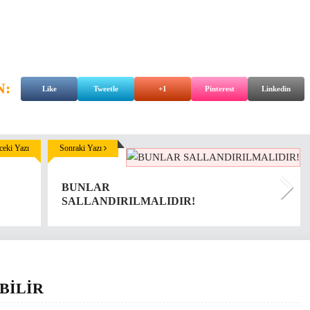
N:
Like
Tweetle
+1
Pinterest
Linkedin
eki Yazı
Sonraki Yazı
BUNLAR
SALLANDIRILMALIDIR!
BİLİR