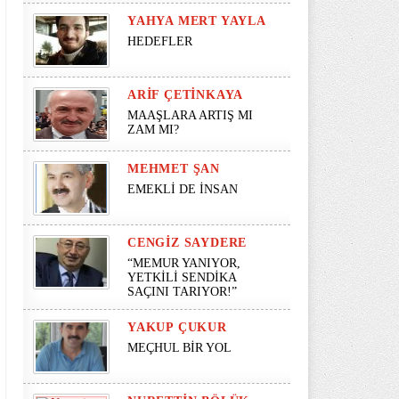
YAHYA MERT YAYLA
HEDEFLER
ARIF ÇETINKAYA
MAAŞLARA ARTIŞ MI
ZAM MI?
MEHMET ŞAN
EMEKLİ DE İNSAN
CENGIZ SAYDERE
“MEMUR YANIYOR,
YETKİLİ SENDİKA
SAÇINI TARIYOR!”
YAKUP ÇUKUR
MEÇHUL BİR YOL