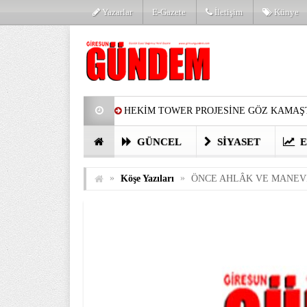
Yazarlar
E-Gazete
İletişim
Künye
HEKİM TOWER PROJESİNE GÖZ KAMAŞT
PARTİ’DE YENİ YÜZLER
HARUN Cİ
GÜNCEL
SIYASET
E
GÖZLERİM DOLDU
ÖNER HEKİM’D
»
»
Köşe Yazıları
ÖNCE AHLÂK VE MANEV
BİRİNCİSİ YAPILAN TAMDERE YAPRAKL
KATILIMCILARI COŞTURDU