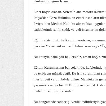
Kurban olduğum İslâm…
Elbet böyle olacak. Sistemin ana motoru laisizm
İtalya’dan Ceza Hukuku, en cimri insanların ül
İsviçre’den Medeni Hukuku alır ve bize uygulars
caddelerinde salih, sadık ve veli insanlar mı dola
Eğitim sistemimiz hâlâ evrim teorisine, maymuncu
geceleri “teheccüd namazı” kılmalarını veya “Üç
Bu kafayla daha çok beklersiniz, aman hoş, sizin
Eğitim Kurumlarının bahçelerinde, kafelerinde, 
ve terbiyem müsait değil. Bu işin sorumluları şi
mes’uliyeti vardır, böyle biline. Memleketin genel
yaşamaktayız ve her türlü bilgiye ulaşmak kolay. 
melâlimize bir göz atsınlar.
Bu hengamede sadece güvenlik tedbirleriyle, yas