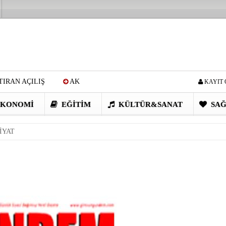
IRAN AÇILIŞ
AK
KAYIT 
Cİ: VİDEOYU GÖRÜNCE
KONOMI
EĞITIM
KÜLTÜR&SANAT
SAĞ
EN DEVRİM GİBİ PROJELER
İYAT
I OBASI YAYLA ŞENLİĞİ