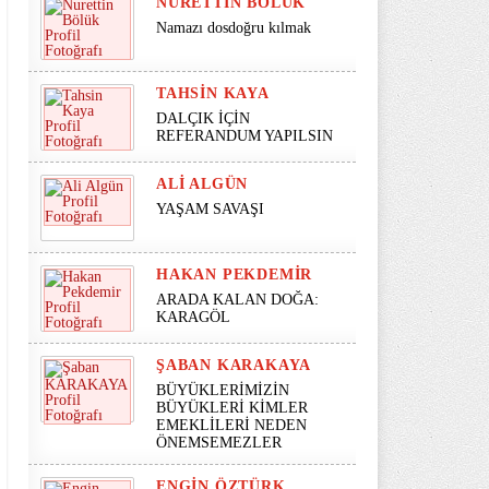
NURETTIN BÖLÜK
Namazı dosdoğru kılmak
TAHSIN KAYA
DALÇIK İÇİN
REFERANDUM YAPILSIN
ALI ALGÜN
YAŞAM SAVAŞI
HAKAN PEKDEMIR
ARADA KALAN DOĞA:
KARAGÖL
ŞABAN KARAKAYA
BÜYÜKLERİMİZİN
BÜYÜKLERİ KİMLER
EMEKLİLERİ NEDEN
ÖNEMSEMEZLER
ENGIN ÖZTÜRK