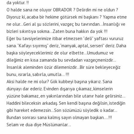
da yoktur. !!
O halde sana ne oluyor OBRADOR ? Delirdin mi ne oldun ?
Diyoruz ki, acaba bir hekime götürsek mi başkanı ? Yapma etme
ne olur…Geri al şu sözlerini, vazgeç bu tavrından…İnsanlığı ve
bizleri sıkıntıya sokma…Zaten buna hakkın da yok !!!
Eğer bu tavsiyelerimize itibar etmezsen “deli” yaftası vururuz
sana. “Kafayı sıyırmış” deriz, “manyak, aptal, serseri” deriz. Daha
başka söyleyeceklerimiz de olur elbette…Umudumuz ve
dileğimiz en kısa zamanda bu sevdadan vazgeçmenizdir…
İnsanlık aleminden özür dilemenizdir…Bir süre bekleyeceğiz
bunu, ısrarla, sabırla, umutla… !!!
Aksi halde ne mi olur? Gök kubbeyi başına yıkarız. Sana
dünyayı dar ederiz. Evinden dışarıya çıkamaz, kimselerin
yüzüne bakamaz, en yakınlarından bile utanır hale gelirsiniz…
Haddini bileceksin arkadaş. Sen kendi başına değilsin, istediğin
gibi hareket edemezsin…Son sözümüzü söyledik o kadar…
Bundan sonrası sana kalmış sayın olmayan başkan….!!!
Selam ve dua diye Müslümanlar…