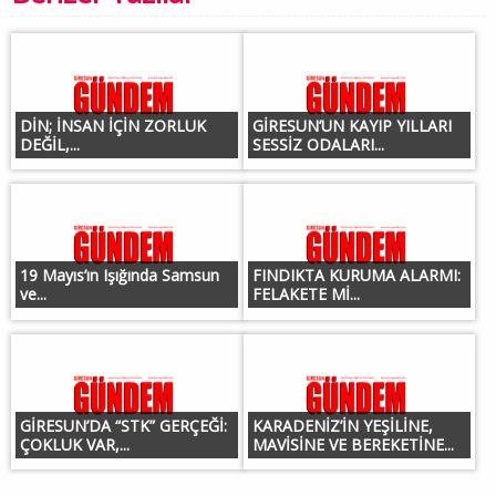
DİN; İNSAN İÇİN ZORLUK
GİRESUN’UN KAYIP YILLARI
DEĞİL,...
SESSİZ ODALARI...
19 Mayıs’ın Işığında Samsun
FINDIKTA KURUMA ALARMI:
ve...
FELAKETE Mİ...
GİRESUN’DA “STK” GERÇEĞİ:
KARADENİZ’İN YEŞİLİNE,
ÇOKLUK VAR,...
MAVİSİNE VE BEREKETİNE...