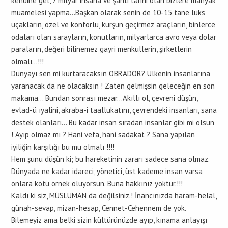
kendine gel, 7 milyar insana ve şanlı tarihi olan bizlere manyak
muamelesi yapma…Başkan olarak senin de 10-15 tane lüks
uçakların, özel ve konforlu, kurşun geçirmez araçların, binlerce
odaları olan sarayların, konutların, milyarlarca avro veya dolar
paraların, değeri bilinemez gayri menkullerin, şirketlerin
olmalı…!!!
Dünyayı sen mi kurtaracaksın OBRADOR? Ülkenin insanlarına
yaranacak da ne olacaksın ! Zaten gelmişsin geleceğin en son
makama… Bundan sonrası mezar…Akıllı ol, çevreni düşün,
evlad-ü ıyalini, akraba-i taallukatını, çevrendeki insanları, sana
destek olanları… Bu kadar insan sıradan insanlar gibi mi olsun
! Ayıp olmaz mı ? Hani vefa, hani sadakat ? Sana yapılan
iyiliğin karşılığı bu mu olmalı !!!!
Hem şunu düşün ki; bu hareketinin zararı sadece sana olmaz.
Dünyada ne kadar idareci, yönetici, üst kademe insan varsa
onlara kötü örnek oluyorsun. Buna hakkınız yoktur.!!!
Kaldı ki siz, MÜSLÜMAN da değilsiniz.! İnancınızda haram-helal,
günah-sevap, mizan-hesap, Cennet-Cehennem de yok.
Bilemeyiz ama belki sizin kültürünüzde ayıp, kınama anlayışı