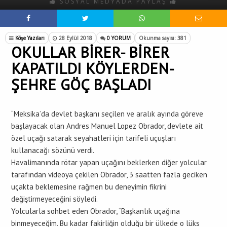
SOSYAL MEDYADA PAYLAŞ
Köşe Yazıları
28 Eylül 2018
0 YORUM
Okunma sayısı: 381
OKULLAR BİRER- BİRER
KAPATILDI KÖYLERDEN-
ŞEHRE GÖÇ BAŞLADI
“Meksika’da devlet başkanı seçilen ve aralık ayında göreve
başlayacak olan Andres Manuel Lopez Obrador, devlete ait
özel uçağı satarak seyahatleri için tarifeli uçuşları
kullanacağı sözünü verdi.
Havalimanında rötar yapan uçağını beklerken diğer yolcular
tarafından videoya çekilen Obrador, 3 saatten fazla geciken
uçakta beklemesine rağmen bu deneyimin fikrini
değiştirmeyeceğini söyledi.
Yolcularla sohbet eden Obrador, “Başkanlık uçağına
binmeyeceğim. Bu kadar fakirliğin olduğu bir ülkede o lüks