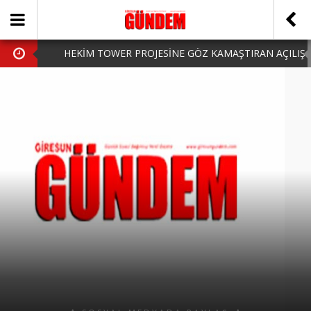
HEKİM TOWER PROJESİNE GÖZ KAMAŞTIRAN AÇILIŞ
AK PARTİ’DE YENİ YÜZLER
iPhone Arka Cam Değişimi ile Cihazınızı Koruyun
Hafta Sonu Şanlıurfa Çıkışlı Turlar Alternatifleri
HARUN CİCİ: VİDEOYU GÖRÜNCE GÖZLERİM DOLDU