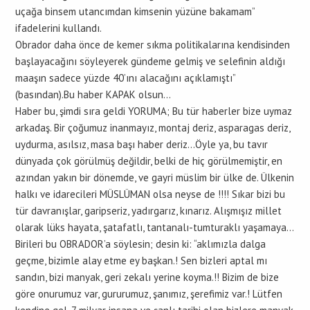
uçağa binsem utancımdan kimsenin yüzüne bakamam”
ifadelerini kullandı.
Obrador daha önce de kemer sıkma politikalarına kendisinden
başlayacağını söyleyerek gündeme gelmiş ve selefinin aldığı
maaşın sadece yüzde 40’ını alacağını açıklamıştı”
(basından).Bu haber KAPAK olsun…
Haber bu, şimdi sıra geldi YORUMA; Bu tür haberler bize uymaz
arkadaş. Bir çoğumuz inanmayız, montaj deriz, asparagas deriz,
uydurma, asılsız, masa başı haber deriz…Öyle ya, bu tavır
dünyada çok görülmüş değildir, belki de hiç görülmemiştir, en
azından yakın bir dönemde, ve gayri müslim bir ülke de. Ülkenin
halkı ve idarecileri MÜSLÜMAN olsa neyse de !!!! Sıkar bizi bu
tür davranışlar, garipseriz, yadırgarız, kınarız. Alışmışız millet
olarak lüks hayata, şatafatlı, tantanalı-tumturaklı yaşamaya…
Birileri bu OBRADOR’a söylesin; desin ki: “aklımızla dalga
geçme, bizimle alay etme ey başkan.! Sen bizleri aptal mı
sandın, bizi manyak, geri zekalı yerine koyma.!! Bizim de bize
göre onurumuz var, gururumuz, şanımız, şerefimiz var.! Lütfen