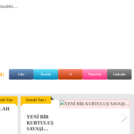
 Yarabbi…
N:
Like
Tweetle
+1
Pinterest
Linkedin
eki Yazı
Sonraki Yazı
LAH
YENİ BİR
KURTULUŞ
SAVAŞI…