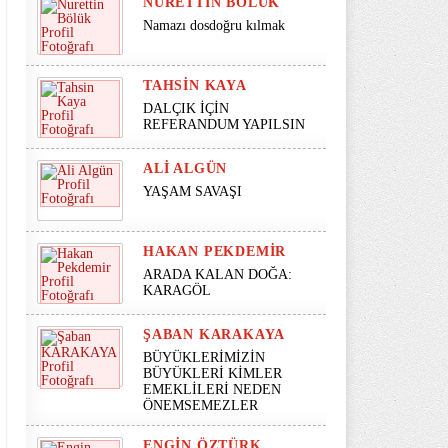
NURETTIN BÖLÜK
Namazı dosdoğru kılmak
TAHSIN KAYA
DALÇIK İÇİN
REFERANDUM YAPILSIN
ALI ALGÜN
YAŞAM SAVAŞI
HAKAN PEKDEMIR
ARADA KALAN DOĞA:
KARAGÖL
ŞABAN KARAKAYA
BÜYÜKLERİMİZİN
BÜYÜKLERİ KİMLER
EMEKLİLERİ NEDEN
ÖNEMSEMEZLER
ENGIN ÖZTÜRK