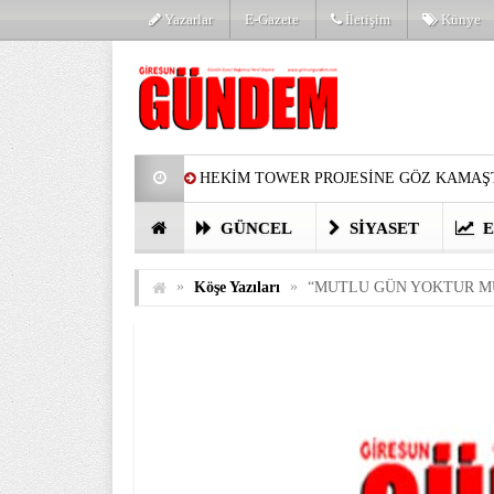
Yazarlar
E-Gazete
İletişim
Künye
HEKİM TOWER PROJESİNE GÖZ KAMAŞT
PARTİ’DE YENİ YÜZLER
HARUN Cİ
GÜNCEL
SIYASET
E
GÖZLERİM DOLDU
ÖNER HEKİM’D
»
»
Köşe Yazıları
“MUTLU GÜN YOKTUR MU
BİRİNCİSİ YAPILAN TAMDERE YAPRAKL
KATILIMCILARI COŞTURDU