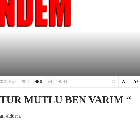
22 Haziran 2016
0
442
-
+
TUR MUTLU BEN VARIM “
nı öldürür..