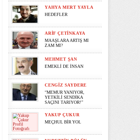
YAHYA MERT YAYLA
HEDEFLER
ARIF ÇETINKAYA
MAAŞLARA ARTIŞ MI
ZAM MI?
MEHMET ŞAN
EMEKLİ DE İNSAN
CENGIZ SAYDERE
“MEMUR YANIYOR,
YETKİLİ SENDİKA
SAÇINI TARIYOR!”
YAKUP ÇUKUR
MEÇHUL BİR YOL