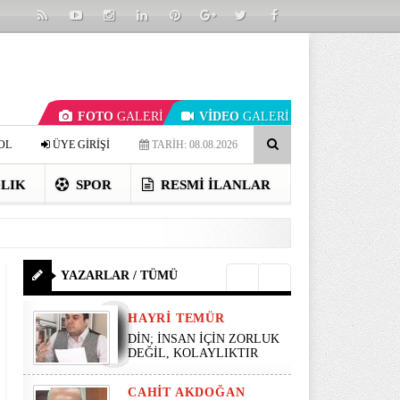
FOTO
GALERİ
VİDEO
GALERİ
OL
ÜYE GİRİŞİ
TARİH: 08.08.2026
LIK
SPOR
RESMI İLANLAR
YAZARLAR / TÜMÜ
HAYRI TEMÜR
DİN; İNSAN İÇİN ZORLUK
DEĞİL, KOLAYLIKTIR
CAHIT AKDOĞAN