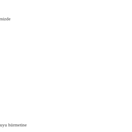
rimizde
suyu hürmetine