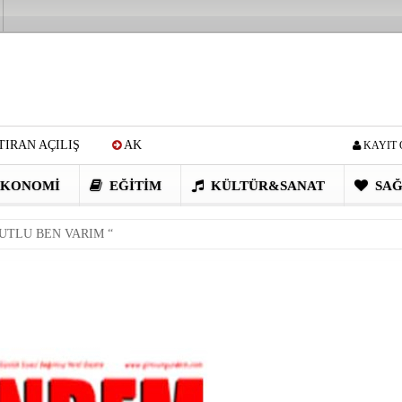
IRAN AÇILIŞ
AK
KAYIT 
Cİ: VİDEOYU GÖRÜNCE
KONOMI
EĞITIM
KÜLTÜR&SANAT
SAĞ
EN DEVRİM GİBİ PROJELER
TLU BEN VARIM “
I OBASI YAYLA ŞENLİĞİ