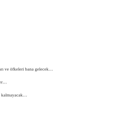
arı ve öfkeleri bana gelecek…
ler…
sat kalmayacak…