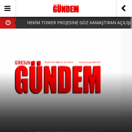
HEKİM TOWER PROJESİNE GÖZ KAMAŞTIRAN AÇILIŞ
AK PARTİ’DE YENİ YÜZLER
iPhone Arka Cam Değişimi ile Cihazınızı Koruyun
Hafta Sonu Şanlıurfa Çıkışlı Turlar Alternatifleri
HARUN CİCİ: VİDEOYU GÖRÜNCE GÖZLERİM DOLDU