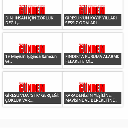
DİN; İNSAN İÇİN ZORLUK
GİRESUN’UN KAYIP YILLARI
DEĞİL,...
SESSİZ ODALARI...
19 Mayıs’ın Işığında Samsun
FINDIKTA KURUMA ALARMI:
ve...
FELAKETE Mİ...
GİRESUN’DA “STK” GERÇEĞİ:
KARADENİZ’İN YEŞİLİNE,
ÇOKLUK VAR,...
MAVİSİNE VE BEREKETİNE...