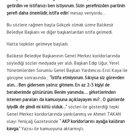
getirdim ve istifanızı ben istiyorum. Sizin şerefinizden partinin
şerefi daha önemlidir, istifa edin’
mesajı veriyordu…
Bu sözlere rağmen başta Gökçek olmak üzere Balıkesir
Belediye Başkanı ve diğer başkanlardan istifa gelmedi.
Hatta tepkiler gelmeye başladı.
Balıkesir Belediye Başkanının Genel Merkez koridorlarında
söylediği sözler medyada yer aldı. Başkan Edip Uğur, Yerel
Yönetimlerden Sorumlu Genel Başkan Yardımcısı Erol Kaya ile
görüşme sonrasında ;
“İstifa etmiyorum. Sıkıysa siz görevden
alın… Ben gidersem yalnız gitmem. En az 2-3 kişiyi de
beraberimde götürürüm. Benim yanımda…. şirketlerinden
istenen paraları da kamuoyuna açıklayayım mı?.. O günlerde
iyiydik de şimdi mi kötü olduk…”
sözleri ile gösterdiği tepki
Genel Merkez koridorlarında yankılanmış ve Ahmet TAKAN
olayı Yeniçağ Gazetesinde
“ AKP koridorlarını ayağa kaldıran
kavga.”
Yazısı ile kamuoyuna aktarmıştı.