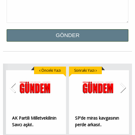
Önceki Yazı
Sonraki Yazı
AK Partili Milletvekilinin
SP’de miras kavgasının
Savcı aşkı!..
perde arkası!..