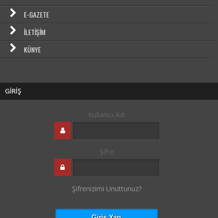
E-GAZETE
İLETIŞIM
KÜNYE
GİRİŞ
Kullanıcı Adı
Şifre
Şifrenizimi Unuttunuz?