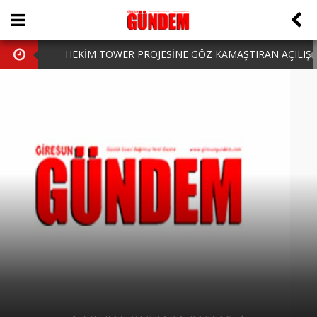
HEKİM TOWER PROJESİNE GÖZ KAMAŞTIRAN AÇILIŞ
AK PARTİ’DE YENİ YÜZLER
iPhone Arka Cam Değişimi ile Cihazınızı Koruyun
Hafta Sonu Şanlıurfa Çıkışlı Turlar Alternatifleri
HARUN CİCİ: VİDEOYU GÖRÜNCE GÖZLERİM DOLDU