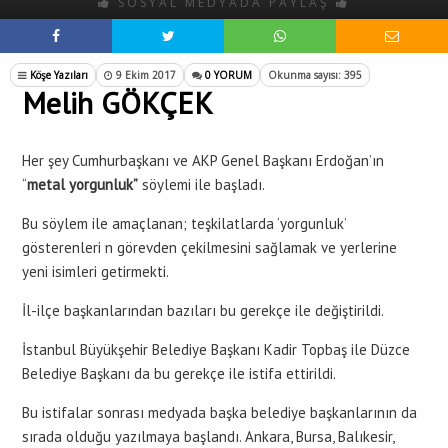
SOSYAL MEDYADA PAYLAŞ
Köşe Yazıları
9 Ekim 2017
0 YORUM
Okunma sayısı: 395
Melih GÖKÇEK
Her şey Cumhurbaşkanı ve AKP Genel Başkanı Erdoğan’ın
“
metal yorgunluk”
söylemi ile başladı.
Bu söylem ile amaçlanan; teşkilatlarda ‘yorgunluk’
gösterenleri n görevden çekilmesini sağlamak ve yerlerine
yeni isimleri getirmekti.
İl-ilçe başkanlarından bazıları bu gerekçe ile değiştirildi.
İstanbul Büyükşehir Belediye Başkanı Kadir Topbaş ile Düzce
Belediye Başkanı da bu gerekçe ile istifa ettirildi.
Bu istifalar sonrası medyada başka belediye başkanlarının da
sırada olduğu yazılmaya başlandı. Ankara, Bursa, Balıkesir,