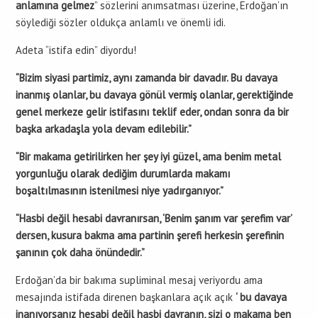
anlamına gelmez
” sözlerini anımsatması üzerine, Erdoğan’ın
söylediği sözler oldukça anlamlı ve önemli idi.
Adeta “istifa edin” diyordu!
“Bizim siyasi partimiz, aynı zamanda bir davadır. Bu davaya
inanmış olanlar, bu davaya gönül vermiş olanlar, gerektiğinde
genel merkeze gelir istifasını teklif eder, ondan sonra da bir
başka arkadaşla yola devam edilebilir.”
“Bir makama getirilirken her şey iyi güzel, ama benim metal
yorgunluğu olarak dediğim durumlarda makamı
boşaltılmasının istenilmesi niye yadırganıyor.”
“Hasbi değil hesabi davranırsan, ‘Benim şanım var şerefim var’
dersen, kusura bakma ama partinin şerefi herkesin şerefinin
şanının çok daha önündedir.”
Erdoğan’da bir bakıma supliminal mesaj veriyordu ama
mesajında istifada direnen başkanlara açık açık
‘ bu davaya
inanıyorsanız hesabi değil hasbi davranın, sizi o makama ben