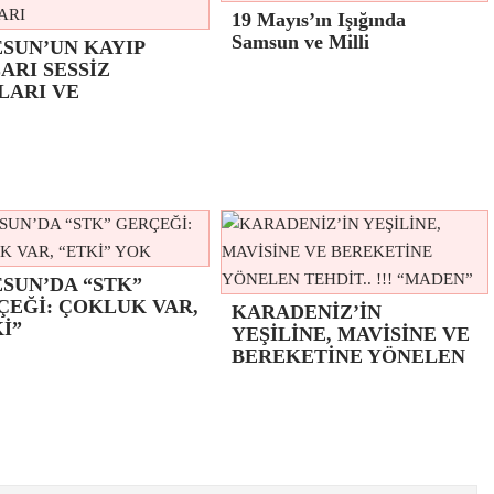
19 Mayıs’ın Işığında
Samsun ve Milli
ESUN’UN KAYIP
ARI SESSİZ
LARI VE
SUN’DA “STK”
ÇEĞİ: ÇOKLUK VAR,
KARADENİZ’İN
İ”
YEŞİLİNE, MAVİSİNE VE
BEREKETİNE YÖNELEN