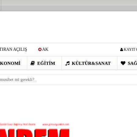
IRAN AÇILIŞ
AK
KAYIT 
Cİ: VİDEOYU GÖRÜNCE
KONOMI
EĞITIM
KÜLTÜR&SANAT
SAĞ
EN DEVRİM GİBİ PROJELER
r musibet mi gerekli?..
I OBASI YAYLA ŞENLİĞİ