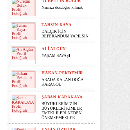
NURETTIN BÖLÜK
Namazı dosdoğru kılmak
TAHSIN KAYA
DALÇIK İÇİN
REFERANDUM YAPILSIN
ALI ALGÜN
YAŞAM SAVAŞI
HAKAN PEKDEMIR
ARADA KALAN DOĞA:
KARAGÖL
ŞABAN KARAKAYA
BÜYÜKLERİMİZİN
BÜYÜKLERİ KİMLER
EMEKLİLERİ NEDEN
ÖNEMSEMEZLER
ENGIN ÖZTÜRK