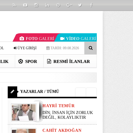
FOTO
GALERİ
VİDEO
GALERİ
OL
ÜYE GİRİŞİ
TARİH: 09.08.2026
LIK
SPOR
RESMI İLANLAR
YAZARLAR / TÜMÜ
HAYRI TEMÜR
DİN; İNSAN İÇİN ZORLUK
DEĞİL, KOLAYLIKTIR
CAHIT AKDOĞAN