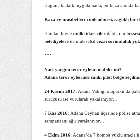
Bugüne kadarki uygulamada, bir kaza anında fatu
Kaza ve musibetlerin önlenilmesi, sağlıklı bir d
Bundan böyle
mülki idareciler
dâhil, o müesses
belediyelere
de müteselsil
cezai sorumluluk yük
***
Yurt yangını terör eylemi olabilir mi?
Adana terör eylerinde sanki pilot bölge seçilmi
24 Kasım 2017:
Adana Valiliği otoparkında patla
sürücüsü ise vurularak yakalanıyor…
7 Kas 2016:
Adana Ceyhan ilçesinde polise atma
sempatizanı ağır yaralanıyor…
4 Ekim 2016:
Adana’da 7 bomba yüklü araçla ha