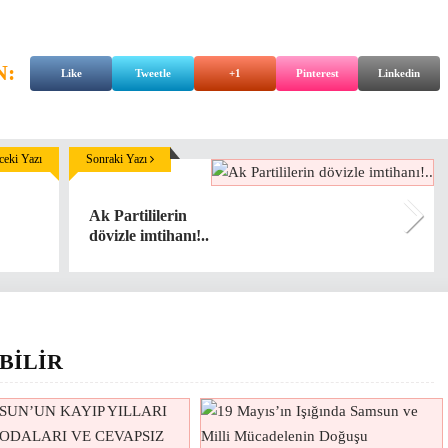
N:
Like
Tweetle
+1
Pinterest
Linkedin
eki Yazı
Sonraki Yazı
Ak Partililerin
dövizle imtihanı!..
BİLİR