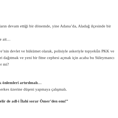
ların devam ettiği bir dönemde, yine Adana’da, Aladağ ilçesinde bir
e ait…
iye’nin devlet ve hükümet olarak, polisiyle askeriyle topyekûn PKK ve
eri dağıtmak ve yeni bir fitne cephesi açmak için acaba bu Süleymancı
er mi?
k önlemleri artırılmalı…
herkes üzerine düşeni yapmaya çalışmalı.
gelir de adl-i İlahi sorar Ömer’den onu!”