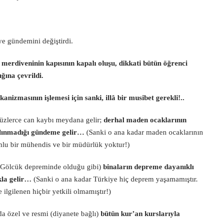
e gündemini değiştirdi.
 merdiveninin kapısının kapalı oluşu, dikkati bütün öğrenci
ğına çevrildi.
nizmasının işlemesi için sanki, illâ bir musibet gerekli!..
üzlerce can kaybı meydana gelir;
derhal maden ocaklarının
 alınmadığı gündeme gelir…
(Sanki o ana kadar maden ocaklarının
mlu bir mühendis ve bir müdürlük yoktur!)
 Gölcük depreminde olduğu gibi)
binaların depreme dayanıklı
kla gelir…
(Sanki o ana kadar Türkiye hiç deprem yaşamamıştır.
ilgilenen hiçbir yetkili olmamıştır!)
a özel ve resmi (diyanete bağlı)
bütün kur’an kurslarıyla