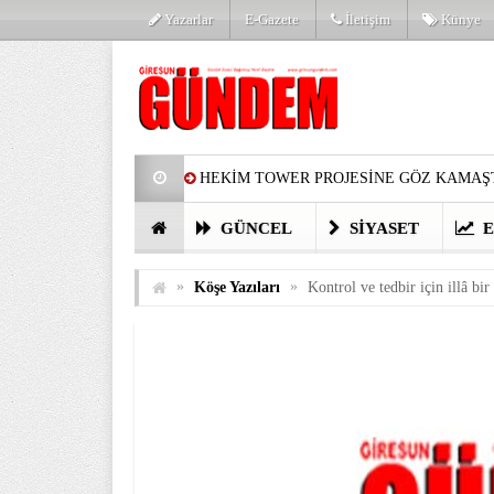
Yazarlar
E-Gazete
İletişim
Künye
HEKİM TOWER PROJESİNE GÖZ KAMAŞT
PARTİ’DE YENİ YÜZLER
HARUN Cİ
GÜNCEL
SIYASET
E
GÖZLERİM DOLDU
ÖNER HEKİM’D
»
»
Köşe Yazıları
Kontrol ve tedbir için illâ bi
BİRİNCİSİ YAPILAN TAMDERE YAPRAKL
KATILIMCILARI COŞTURDU