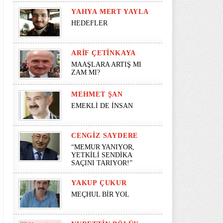
YAHYA MERT YAYLA
HEDEFLER
ARIF ÇETINKAYA
MAAŞLARA ARTIŞ MI
ZAM MI?
MEHMET ŞAN
EMEKLİ DE İNSAN
CENGIZ SAYDERE
“MEMUR YANIYOR,
YETKİLİ SENDİKA
SAÇINI TARIYOR!”
YAKUP ÇUKUR
MEÇHUL BİR YOL