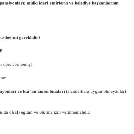
ansiyonları; mülki idari amirlerin ve belediye başkanlarının
usibet mi gereklidir?
!..
r ders vermemiş!
nır.
siyonları ve kur’an kursu binaları
(standartlara uygun olmayanlar)
da olsa!) eğitim ve oturma izni verilmemelidir.