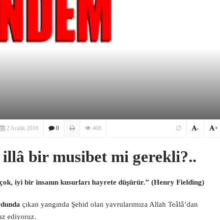
2 Aralık 2016
0
408
-
+
 illâ bir musibet mi gerekli?..
çok, iyi bir insanın kusurları hayrete düşürür.”
(Henry Fielding)
urdunda
çıkan yangında Şehid olan yavrularımıza Allah Teâlâ’dan
yaz ediyoruz.