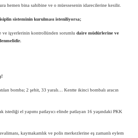
ra hemen bina sahibine ve o müessesenin idarecilerine kesilir.
isiplin sisteminin kurulması isteniliyorsa;
e ve işyerlerinin kontrollünden sorumlu
daire müdürlerine ve
lenmelidir.
ş!
tılan bomba; 2 şehit, 33 yaralı… Kentte ikinci bombalı aracın
k istediği el yapımı patlayıcı elinde patlayan 16 yaşındaki PKK
valimanı, kaymakamlık ve polis merkezlerine eş zamanlı eylem