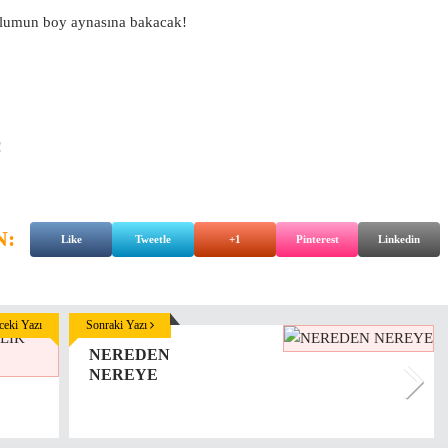
oplumun boy aynasına bakacak!
!
N:
Like
Tweetle
+1
Pinterest
Linkedin
eki Yazı
Sonraki Yazı
NEREDEN
NEREYE