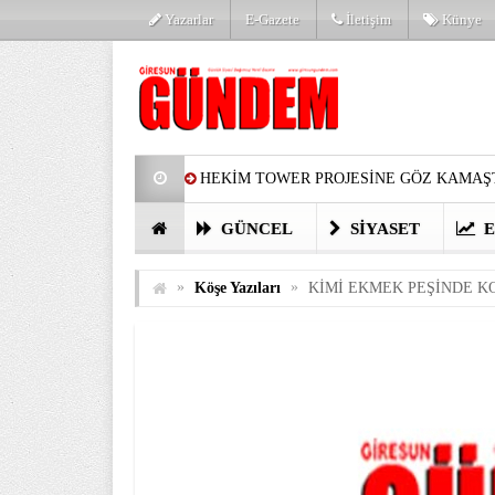
Yazarlar
E-Gazete
İletişim
Künye
HEKİM TOWER PROJESİNE GÖZ KAMAŞT
PARTİ’DE YENİ YÜZLER
HARUN Cİ
GÜNCEL
SIYASET
E
GÖZLERİM DOLDU
ÖNER HEKİM’D
»
»
Köşe Yazıları
KİMİ EKMEK PEŞİNDE K
BİRİNCİSİ YAPILAN TAMDERE YAPRAKL
KATILIMCILARI COŞTURDU