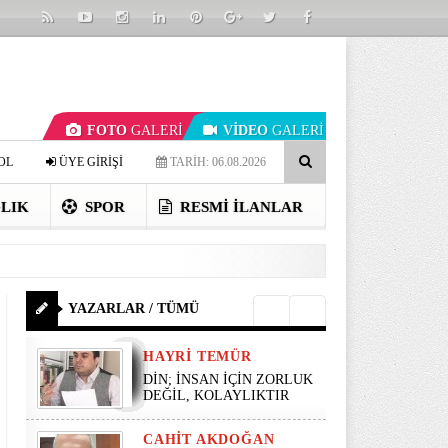
FOTO
GALERİ
VİDEO
GALERİ
OL
ÜYE GİRİŞİ
TARİH: 06.08.2026
LIK
SPOR
RESMI İLANLAR
YAZARLAR / TÜMÜ
HAYRI TEMÜR
DİN; İNSAN İÇİN ZORLUK
DEĞİL, KOLAYLIKTIR
CAHIT AKDOĞAN