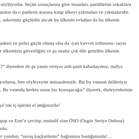
söylüyorlar. Seçim sonuçlarına göre insanları, partililerini sokaklara
ının da o patilerin arasına katıp ülkeyi yakmaları ve yıkmalarıdır.
, askerimiz güçlüdür ancak bu ülkenin evlatları da bu ülkenin
askeri ve polisi güçlü olmuş olsa da -yan kuvvet ordusunu- sayın
lkemizin güvenliğini ve şu sıralar çok dile getirilen ülkenin
 diyenlere de şu yanıtı veriyor anlı-şanlı kabadayımız, mafya
rlarsa, ben söyleyeyim müsaadenizle. Biz bu vatanın delileriyiz
m. Bu vatanda herkes sussa biz konuşacağız” diyerek, dinleyenlerinin
e’nin iç-işlerini el attığımızda!
 yapıp ve Eset’e çevirip; muhalif olan ÖSO (Özgür Suriye Ordusu)
zda;
iğer yandan; “savaş kaçkınlarını” bağrımıza bastığımızda!…