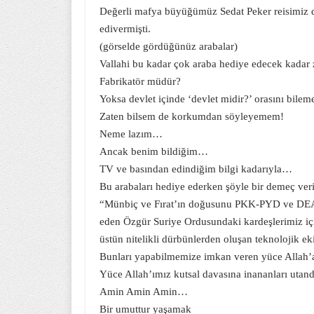
Değerli mafya büyüğümüz Sedat Peker reisimiz d
edivermişti.
(görselde gördüğünüz arabalar)
Vallahi bu kadar çok araba hediye edecek kadar 
Fabrikatör müdür?
Yoksa devlet içinde ‘devlet midir?’ orasını bile
Zaten bilsem de korkumdan söyleyemem!
Neme lazım…
Ancak benim bildiğim…
TV ve basından edindiğim bilgi kadarıyla…
Bu arabaları hediye ederken şöyle bir demeç veri
“Münbiç ve Fırat’ın doğusunu PKK-PYD ve DEAŞ’l
eden Özgür Suriye Ordusundaki kardeşlerimiz için 
üstün nitelikli dürbünlerden oluşan teknolojik e
Bunları yapabilmemize imkan veren yüce Allah’a
Yüce Allah’ımız kutsal davasına inananları utand
Amin Amin Amin…
Bir umuttur yaşamak