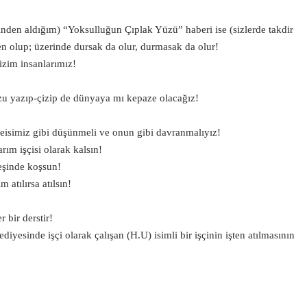
sinden aldığım) “Yoksulluğun Çıplak Yüzü” haberi ise (sizlerde takdir
en olup; üzerinde dursak da olur, durmasak da olur!
zim insanlarımız!
u yazıp-çizip de dünyaya mı kepaze olacağız!
”
eisimiz gibi düşünmeli ve onun gibi davranmalıyız!
rım işçisi olarak kalsın!
eşinde koşsun!
 atılırsa atılsın!
r bir derstir!
yesinde işçi olarak çalışan (H.U) isimli bir işçinin işten atılmasının