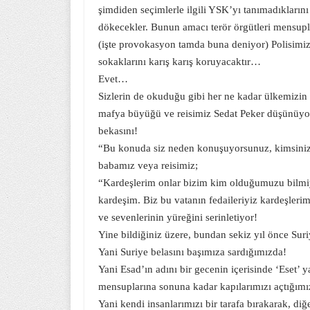
şimdiden seçimlerle ilgili YSK’yı tanımadıklarını 
dökecekler. Bunun amacı terör örgütleri mensuplar
(işte provokasyon tamda buna deniyor) Polisimiz
sokaklarını karış karış koruyacaktır…
Evet…
Sizlerin de okuduğu gibi her ne kadar ülkemizin 
mafya büyüğü ve reisimiz Sedat Peker düşünüyor ü
bekasını!
“Bu konuda siz neden konuşuyorsunuz, kimsiniz?”
babamız veya reisimiz;
“Kardeşlerim onlar bizim kim olduğumuzu bilmiyo
kardeşim. Biz bu vatanın fedaileriyiz kardeşleri
ve sevenlerinin yüreğini serinletiyor!
Yine bildiğiniz üzere, bundan sekiz yıl önce Suriy
Yani Suriye belasını başımıza sardığımızda!
Yani Esad’ın adını bir gecenin içerisinde ‘Eset’
mensuplarına sonuna kadar kapılarımızı açtığımı
Yani kendi insanlarımızı bir tarafa bırakarak, d