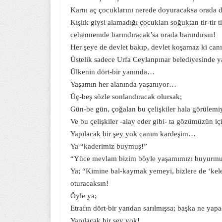
Karnı aç çocuklarını nerede doyuracaksa orada 
Kışlık giysi alamadığı çocukları soğuktan tir-tir t
cehennemde barındıracak’sa orada barındırsın!
Her şeye de devlet bakıp, devlet koşamaz ki can
Üstelik sadece Urfa Ceylanpınar belediyesinde y
Ülkenin dört-bir yanında…
Yaşamın her alanında yaşanıyor…
Üç-beş sözle sonlandıracak olursak;
Gün-be gün, çoğalan bu çelişkiler hala görülemi
Ve bu çelişkiler -alay eder gibi- ta gözümüzün i
Yapılacak bir şey yok canım kardeşim…
Ya “kaderimiz buymuş!”
“Yüce mevlam bizim böyle yaşamımızı buyurm
Ya; “Kimine bal-kaymak yemeyi, bizlere de ‘kel
oturacaksın!
Öyle ya;
Etrafın dört-bir yandan sarılmışsa; başka ne yap
Yapılacak bir şey yok!