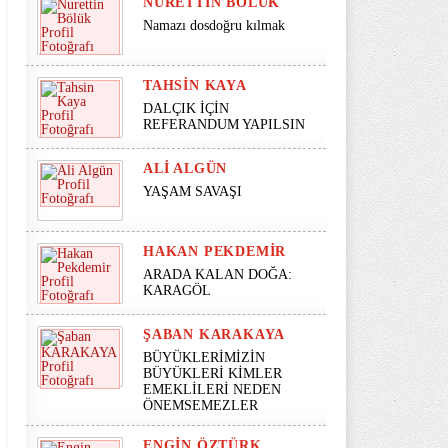
NURETTIN BÖLÜK
Namazı dosdoğru kılmak
TAHSIN KAYA
DALÇIK İÇİN
REFERANDUM YAPILSIN
ALI ALGÜN
YAŞAM SAVAŞI
HAKAN PEKDEMIR
ARADA KALAN DOĞA:
KARAGÖL
ŞABAN KARAKAYA
BÜYÜKLERİMİZİN
BÜYÜKLERİ KİMLER
EMEKLİLERİ NEDEN
ÖNEMSEMEZLER
ENGIN ÖZTÜRK