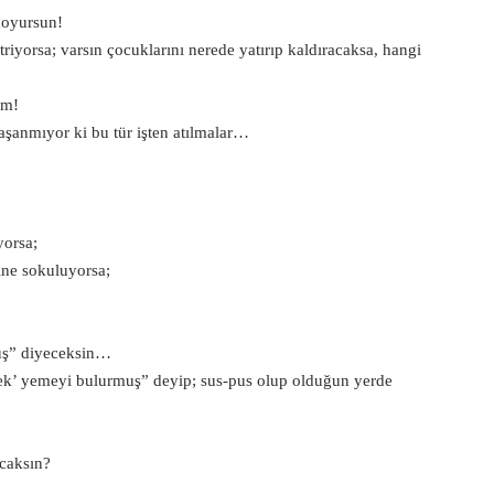
doyursun!
itriyorsa; varsın çocuklarını nerede yatırıp kaldıracaksa, hangi
ım!
aşanmıyor ki bu tür işten atılmalar…
yorsa;
çine sokuluyorsa;
uş” diyeceksin…
ek’ yemeyi bulurmuş” deyip; sus-pus olup olduğun yerde
acaksın?