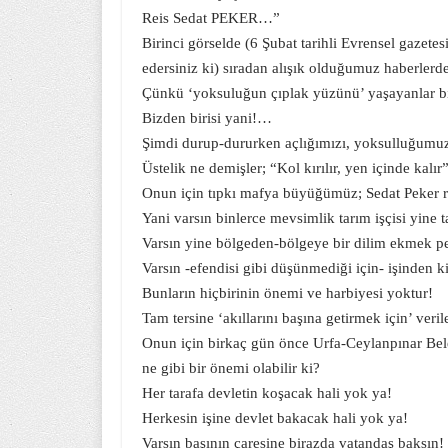
Reis Sedat PEKER…”
Birinci görselde (6 Şubat tarihli Evrensel gazete
edersiniz ki) sıradan alışık olduğumuz haberlerd
Çünkü ‘yoksuluğun çıplak yüzünü’ yaşayanlar bi
Bizden birisi yani!…
Şimdi durup-dururken açlığımızı, yoksulluğumuz
Üstelik ne demişler; “Kol kırılır, yen içinde kalır
Onun için tıpkı mafya büyüğümüz; Sedat Peker r
Yani varsın binlerce mevsimlik tarım işçisi yine ta
Varsın yine bölgeden-bölgeye bir dilim ekmek p
Varsın -efendisi gibi düşünmediği için- işinden kim
Bunların hiçbirinin önemi ve harbiyesi yoktur!
Tam tersine ‘akıllarını başına getirmek için’ verile
Onun için birkaç gün önce Urfa-Ceylanpınar Beledi
ne gibi bir önemi olabilir ki?
Her tarafa devletin koşacak hali yok ya!
Herkesin işine devlet bakacak hali yok ya!
Varsın başının çaresine birazda vatandaş baksın!