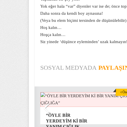
Yok eğer hala “var” diyenler var ise de; önce t
Daha sonra da kendi boy aynasına!
(Veya bu elem biçimi tersinden de düşünülebilir)
Hoş kalın…
Hoşça kalın…
Siz yinede ‘düşünce eyleminden’ uzak kalmayın
SOSYAL MEDYADA
PAYLAŞI
Önc
“ÖYLE BİR
YERDEYİM Kİ BİR
YANIM ÇIĞLIK