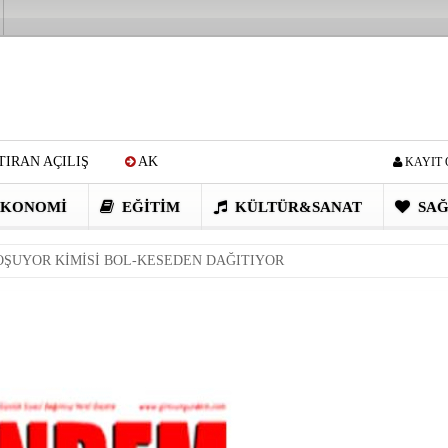
IRAN AÇILIŞ
AK
KAYIT 
Cİ: VİDEOYU GÖRÜNCE
KONOMI
EĞITIM
KÜLTÜR&SANAT
SAĞ
EN DEVRİM GİBİ PROJELER
OŞUYOR KİMİSİ BOL-KESEDEN DAĞITIYOR
I OBASI YAYLA ŞENLİĞİ