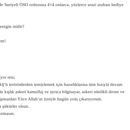
e Suriyeli ÖSO ordusuna 4×4 onlarca, yüzlerce arazi arabası hediye
zengin midir?
mem!
yor reis;
ı teröristlerden temizlemek için hazırlıklarına tüm hızıyla devam
kışlık askeri kamuflaj ve ayrıca bilgisayar, askeri nitelikli drone ve
kipmanları Yüce Allah’ın izniyle bugün yola çıkarıyorum.
 şükürler olsun.
ırmasın.