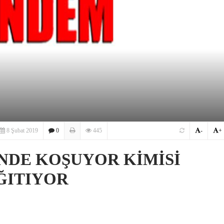
8 Şubat 2019
0
445
-
+
NDE KOŞUYOR KİMİSİ
ĞITIYOR