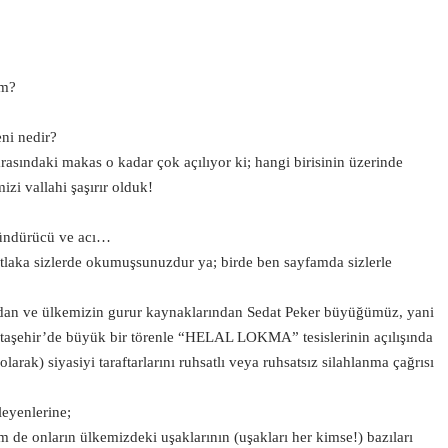
um?
eni nedir?
asındaki makas o kadar çok açılıyor ki; hangi birisinin üzerinde
zi vallahi şaşırır olduk!
üşündürücü ve acı…
tlaka sizlerde okumuşsunuzdur ya; birde ben sayfamda sizlerle
dan ve ülkemizin gurur kaynaklarından Sedat Peker büyüğümüz, yani
-Ataşehir’de büyük bir törenle “HELAL LOKMA” tesislerinin açılışında
rak) siyasiyi taraftarlarını ruhsatlı veya ruhsatsız silahlanma çağrısı
leyenlerine;
de onların ülkemizdeki uşaklarının (uşakları her kimse!) bazıları