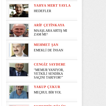
YAHYA MERT YAYLA
HEDEFLER
ARIF ÇETINKAYA
MAAŞLARA ARTIŞ MI
ZAM MI?
MEHMET ŞAN
EMEKLİ DE İNSAN
CENGIZ SAYDERE
“MEMUR YANIYOR,
YETKİLİ SENDİKA
SAÇINI TARIYOR!”
YAKUP ÇUKUR
MEÇHUL BİR YOL